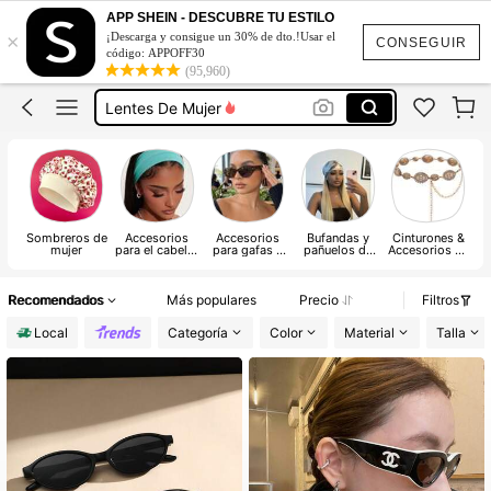
Sombrero De Playa Mujer
APP SHEIN - DESCUBRE TU ESTILO
×
¡Descarga y consigue un 30% de dto.!Usar el
Lentes
CONSEGUIR
código: APPOFF30
(95,960)
Lentes De Mujer
Lentes De Sol Mujer
Cinturones De Mujer
Sombrero De Playa Mujer
Lentes
Sombreros de
Accesorios
Accesorios
Bufandas y
Cinturones &
C
mujer
para el cabello
para gafas y
pañuelos de
Accesorios de
de mujer
gafas de
mujer y
Mujer
mujer
accesorios
para bufandas
y pañuelos
Recomendados
Más populares
Precio
Filtros
Local
Categoría
Color
Material
Talla