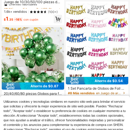
Clientes habituales
el Padre, boda, baby shower, revela
Juego de 10/30/50/100 piezas de
ción de género, despedida de solter
globos negros, textura mate premiu
#2 Más vendidos
#2 Más vendidos
en 7+ USD Globos Decorativos
en 7+ USD Globos Decorativos
a, fiesta de jubilación
m, adecuado para decoración de fie
Clientes habituales
Clientes habituales
1.6k+ vendidos
(100+)
sta de cumpleaños, boda, Día de Sa
#2 Más vendidos
en 7+ USD Globos Decorativos
1
n Valentín, aniversario, propuesta, e
$
.35
-16%
con cupón
Clientes habituales
vento empresarial y fondo de fotogr
afía. Se puede hacer arco DIY, deco
ración de mesa o de habitación, cre
ar una atmósfera misteriosa y elega
nte, mostrar estilo y sensación prem
ium
Ahorro de $0.54
Ahorro de $0.87
1 Set Pancarta de Globos de Foil de
16 Pulgadas Feliz Cumpleaños, Múl
#8 Más vendidos
en Juego de artículos para fiestas Globos Decorati
20/40/60/80 piezas Globos para fie
tiples Colores Disponibles, Globos d
sta - Juego de decoración de globo
1.9k+ vendidos
Solo quedan 6
(500+)
e Fiesta Reutilizables, Adecuados p
s metálicos verdes y con purpurina
Utilizamos cookies y tecnologías similares en nuestro sitio web para brindar el servicio
2
2
ara Decoración de Fiesta de Cumpl
verde de 12 pulgadas, adecuado pa
$
.03
-30%
$
.16
-20%
que solicitas y ofrecerte la mejor experiencia de sitio web posible. Puedes "Rechazar
eaños y Aniversario
ra cumpleaños, Navidad, baby sho
todo", "Aceptar todo" o establecer tu preferencia de cookies en cualquier momento a tu
wer, jungla, fútbol, tropical y decora
elección. Al seleccionar "Aceptar todo", estableceremos todas las cookies opcionales,
ción de fiesta de caza
que nos ayudan a analizar el tráfico, ofrecer funcionalidades mejoradas y personalizar
el contenido y los anuncios para complementar tu experiencia de compra con SHEIN.
Al seleccionar "Rechazar todo", permites el uso de cookies estrictamente necesarias