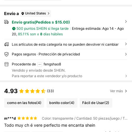
Envío a
United States
Envío gratis(Pedidos ≥ $15.00)
500 puntos SHEIN si llega tarde
Entrega estimada:
Ago 14 - Ago
20,
85.11% son ≤
8
días hábiles
Los artículos de esta categoría no se pueden devolver ni cambiar
Pagos seguros · Protección de privacidad
Procedente de
fengshao8
Vendido y enviado desde SHEIN.
Para reportar a este vendedor y/o producto
4.93
(33)
Ver más
como en las fotos
(4)
bonito color
(4)
Fácil de Usar
(2)
m***d
Color: transparente / Cantidad: 50 piezas/juego / Talla: 12 pulgadas
Todo
muy
ch
é
vere
perfecto
me
encanta
shein