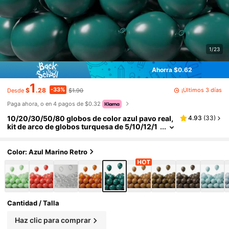
1/23
Ahorra $0.62
1
-33%
¡Últimos 3 días
$
.28
$1.90
Desde
Paga ahora, o en 4 pagos de $0.32
10/20/30/50/80 globos de color azul pavo real,
4.93
(
33
)
kit de arco de globos turquesa de 5/10/12/1
8 - globos de látex de color azul turquesa, a
zul oscuro y azul retro del océano para decoraci
ón de fiestas de cumpleaños, bodas, baby show
Color: Azul Marino Retro
er, graduación, bautizo, revelación de género, t
ema de ballena bajo el mar
Cantidad / Talla
Haz clic para comprar