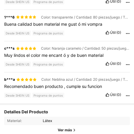
Útil
(0)
Desde SHEIN US
Programa de puntos
1***6
Color: transparente / Cantidad: 80 piezas/juego / Talla: 10 pulgadas
Buena
calidad
buen
material
me
gust
ó
mi
vompra
Útil
(0)
Desde SHEIN US
Programa de puntos
c***s
Color: Naranja caramelo / Cantidad: 50 piezas/juego / Talla: 12 pulgadas
Muy
lindos
el
color
me
encant
ó
y
de
buen
material
Útil
(0)
Desde SHEIN US
Programa de puntos
b***a
Color: Neblina azul / Cantidad: 20 piezas/juego / Talla: 10 pulgadas
Recomendado
buen
producto
,
cumple
su
funcion
Útil
(0)
Desde SHEIN US
Programa de puntos
Detalles Del Producto
Material:
Látex
872 Seguidores
4.90
Ver más