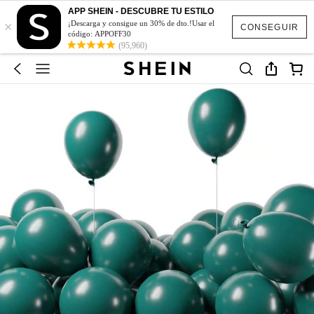
APP SHEIN - DESCUBRE TU ESTILO
×
¡Descarga y consigue un 30% de dto.!Usar el
CONSEGUIR
código: APPOFF30
(95,960)