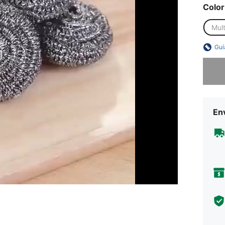
Color
Mult
Guí
Lo sent
Env