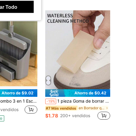
ar Todo
Ahorro de $9.02
Ahorro de $0.42
1 Escoba con Recogedor Juego de Escobas y Recogedor Escoba de Empuje Mango Largo Escoba Herramientas de Limpieza del Hogar Baño Cocina
1 pieza Goma de borrar para limpiar zapatos de ante - Quitamanchas no eléctrico, apto para zapatillas, ropa, vidrio, paredes, pisos, muebles - Herramienta de limpieza en seco multiusos, suave con las telas, material ABS, tema navideño, apto para la vida universitaria
-19%
en Borrador quitamanchas
#7 Más vendidos
 vendidos
$1.78
200+ vendidos
do