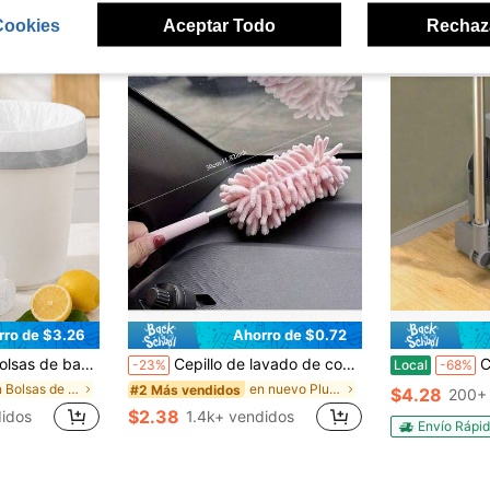
Cookies
Aceptar Todo
Rechaz
rro de $3.26
Ahorro de $0.72
 aroma a limón, 8 rollos de bolsas de basura desechables para cocina y baño.
Cepillo de lavado de coche extensible, material de microfibra suave, color rosa, cepillo de limpieza multiusos para interior y exterior
Combo 3 en 
-23%
Local
-68%
en Bolsas de basura
en nuevo Plumeros y aspiradoras portátiles
#2 Más vendidos
$4.28
200+
$2.38
didos
1.4k+ vendidos
Envío Rápi