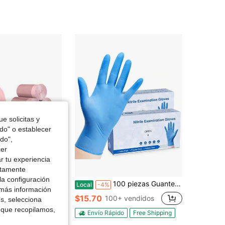
e solicitas y
odo" o establecer
do",
cer
r tu experiencia
ctamente
la configuración
 basura pequeñas de color rosa; bolsas de basura desechables adecuadas para oficinas y botes de basura domésticos; bolsas de plástico para la cocina, la sala de estar y el uso doméstico
100 piezas Guantes desechables de nitrilo, engrosados, sin polvo, sin látex, esterilizados, de alta elasticidad, alta protección, cómodos, duraderos, aptos para uso doméstico, seguridad alimentaria, limpieza, peluquería, mascotas, jardín, manualidades, automoción - Azul
Local
-4%
 más información
!
$15.70
100+ vendidos
es, selecciona
vendidos
 que recopilamos,
Envío Rápido
Free Shipping