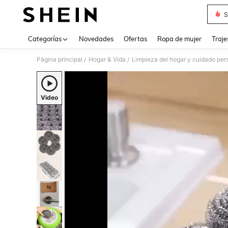
S
Use up 
Categorías
Novedades
Ofertas
Ropa de mujer
Traje
Página principal
Hogar & Vida
Limpieza del hogar y cuidado per
/
/
Video