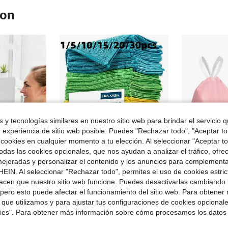
ron
 y tecnologías similares en nuestro sitio web para brindar el servicio qu
r experiencia de sitio web posible. Puedes "Rechazar todo", "Aceptar t
 cookies en cualquier momento a tu elección. Al seleccionar "Aceptar to
das las cookies opcionales, que nos ayudan a analizar el tráfico, ofre
ejoradas y personalizar el contenido y los anuncios para complementa
EIN. Al seleccionar "Rechazar todo", permites el uso de cookies estri
Ahorro de $0.65
acen que nuestro sitio web funcione. Puedes desactivarlas cambiando 
sfuerzo para electrónicos, muebles, persianas y ventiladores de techo - Suministros de limpieza, Accesorios de limpieza
30/20/15/10/5/1 pieza Toallas de limpieza de microfibra, suaves y absorbentes, toallas de cocina, herramientas de limpieza del hogar y suministros para el hogar. Adecuadas para cocina, baño, hogar y diversas tareas de limpieza diaria. Se pueden usar como paños de platos, trapos del hogar, toallas de limpieza de cocina y baño, paños de secado de automóviles, paños de limpieza del hogar y paños de pulido de automóviles. Artículos esenciales de cocina.
1 rollo de 50 bolsas de basura para baño duraderas y ligeras; 1 paquete de bolsas de
-13%
-30%
pero esto puede afectar el funcionamiento del sitio web. Para obtener
Solo quedan 4
¡Casi agotado
 que utilizamos y para ajustar tus configuraciones de cookies opcional
$4.45
$1.95
idos
100+ 
kies". Para obtener más información sobre cómo procesamos los datos