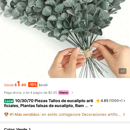
1/7
1
-10%
$
.80
$2.00
Desde
Paga ahora, o en 4 pagos de $0.45
10/30/70 Piezas Tallos de eucalipto arti
4.85
(
1000+
)
Local
ficiales, Plantas falsas de eucalipto, Ram
as falsas de eucalipto para ramos de bod
#
1
Más vendidos
en estilo cottagecore Decoraciones artificiales&De
a, decoración del hogar, decoración de prim
avera y verano
Color: Verde