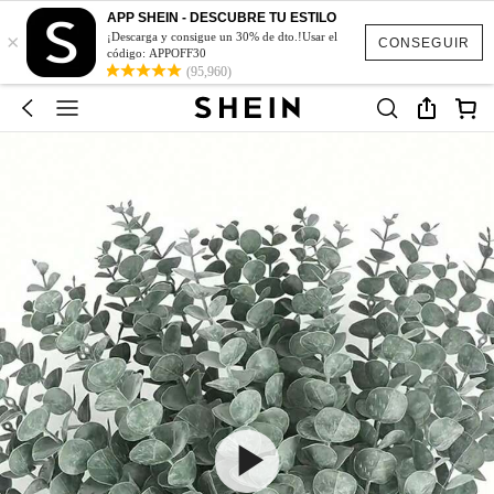
APP SHEIN - DESCUBRE TU ESTILO
×
¡Descarga y consigue un 30% de dto.!Usar el
CONSEGUIR
código: APPOFF30
(95,960)