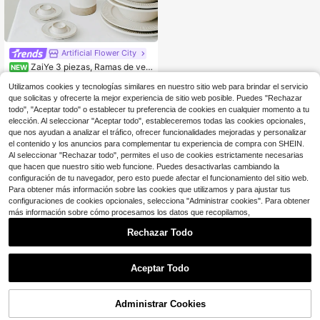
e maíz de imitación verde, decoraci
ón para hogar, jardín y oficina, sin m
aceta, 1 pieza
Artificial Flower City
ZaiYe 3 piezas, Ramas de veg
NEW
etación artificial, Ramas de Carolin
Solo quedan 5
a falsas realistas, Ramas altas de pl
Utilizamos cookies y tecnologías similares en nuestro sitio web para brindar el servicio
8
ástico, Adecuadas para decoración
$
.33
-10%
que solicitas y ofrecerte la mejor experiencia de sitio web posible. Puedes "Rechazar
del hogar, Utilizadas como rellenos
todo", "Aceptar todo" o establecer tu preferencia de cookies en cualquier momento a tu
de jarrones, Centros de mesa, Deco
elección. Al seleccionar "Aceptar todo", estableceremos todas las cookies opcionales,
raciones de bodas en el hogar y la o
que nos ayudan a analizar el tráfico, ofrecer funcionalidades mejoradas y personalizar
ficina, Suaves y resistentes al calor,
el contenido y los anuncios para complementar tu experiencia de compra con SHEIN.
No se desvanecen
Al seleccionar "Rechazar todo", permites el uso de cookies estrictamente necesarias
que hacen que nuestro sitio web funcione. Puedes desactivarlas cambiando la
configuración de tu navegador, pero esto puede afectar el funcionamiento del sitio web.
Para obtener más información sobre las cookies que utilizamos y para ajustar tus
configuraciones de cookies opcionales, selecciona "Administrar cookies". Para obtener
más información sobre cómo procesamos los datos que recopilamos,
Rechazar Todo
Aceptar Todo
Administrar Cookies
¡10% DE DESCUENTO!
AÑADIR A LA BOLSA