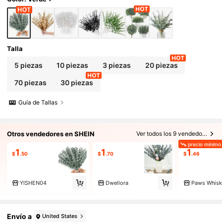
Talla
5 piezas
10 piezas
3 piezas
20 piezas
70 piezas
30 piezas
Guía de Tallas
Otros vendedores en SHEIN
Ver todos los 9 vendedores
precio mínimo
1
1
1
$
.50
$
.70
$
.46
YISHEN04
Dwellora
Paws Whisk
Envío a
United States