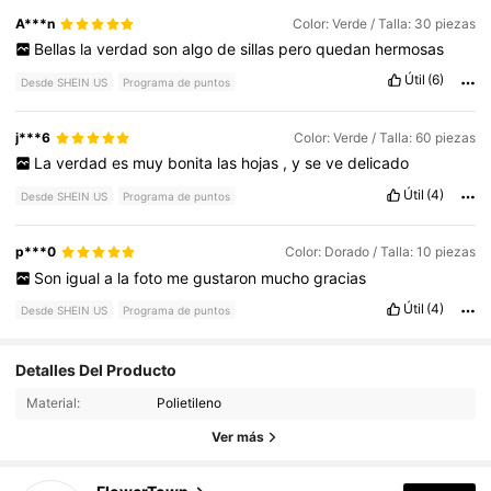
A***n
Color: Verde / Talla: 30 piezas
Bellas
la
verdad
son
algo
de
sillas
pero
quedan
hermosas
Útil
(6)
Desde SHEIN US
Programa de puntos
j***6
Color: Verde / Talla: 60 piezas
La
verdad
es
muy
bonita
las
hojas
,
y
se
ve
delicado
Útil
(4)
Desde SHEIN US
Programa de puntos
p***0
Color: Dorado / Talla: 10 piezas
Son
igual
a
la
foto
me
gustaron
mucho
gracias
Útil
(4)
Desde SHEIN US
Programa de puntos
31K Seguidores
4.88
Detalles Del Producto
Material:
Polietileno
31K Seguidores
4.88
Ver más