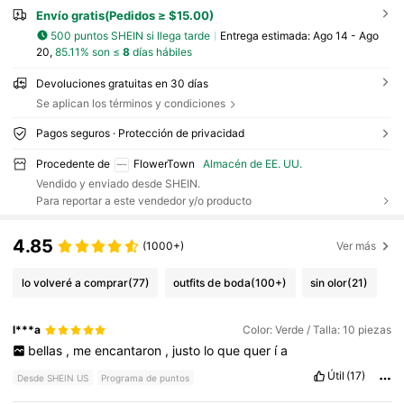
Envío gratis(Pedidos ≥ $15.00)
500 puntos SHEIN si llega tarde
Entrega estimada:
Ago 14 - Ago
20,
85.11% son ≤
8
días hábiles
Devoluciones gratuitas en 30 días
Se aplican los términos y condiciones
Pagos seguros · Protección de privacidad
Procedente de
FlowerTown
Almacén de EE. UU.
Vendido y enviado desde SHEIN.
Para reportar a este vendedor y/o producto
4.85
(1000+)
Ver más
lo volveré a comprar
(77)
outfits de boda
(100+)
sin olor
(21)
l***a
Color: Verde / Talla: 10 piezas
bellas
,
me
encantaron
,
justo
lo
que
quer
í
a
Útil
(17)
Desde SHEIN US
Programa de puntos