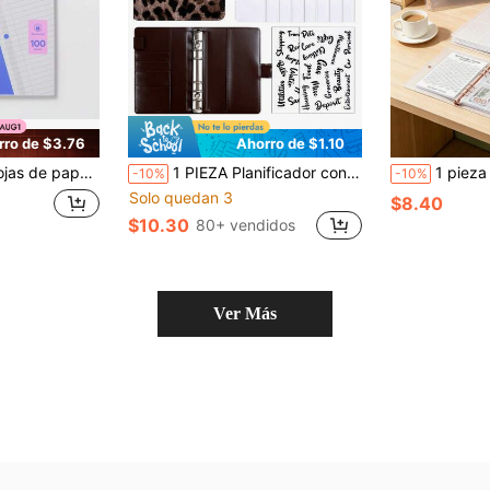
rro de $3.76
Ahorro de $1.10
ayas universitarias reforzadas - 10.5x8 pulgadas, hojas sueltas, 20 lb, blanco, 100 hojas
1 PIEZA Planificador con cremallera tamaño A6 con estampado de leopardo - Carpeta presupuestaria de piel sintética (PU) con bolsillo para efectivo, cuaderno de seguimiento de gastos, organizador de viaje, cuaderno de anillas multifuncional para viajes y oficina - Color marrón café
1 pieza Libro de hojas sueltas del Reto de Ahorro de 100 Días (52 hojas, 104 pá
-10%
-10%
Solo quedan 3
$8.40
$10.30
80+ vendidos
Ver Más