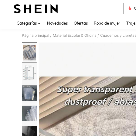
S
Use up 
Categorías
Novedades
Ofertas
Ropa de mujer
Traje
Página principal
Material Escolar & Oficina
Cuadernos y Libreta
/
/