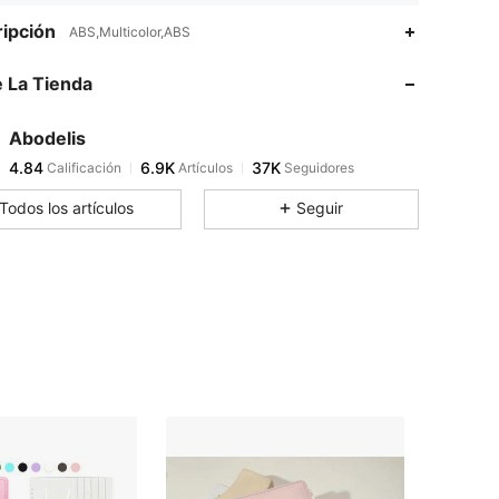
4.84
6.9K
37K
ipción
ABS,Multicolor,ABS
 La Tienda
4.84
6.9K
37K
Abodelis
4.84
6.9K
37K
Calificación
Artículos
Seguidores
N***p
pagó
Hace 1 día
Todos los artículos
Seguir
4.84
6.9K
37K
4.84
6.9K
37K
4.84
6.9K
37K
4.84
6.9K
37K
4.84
6.9K
37K