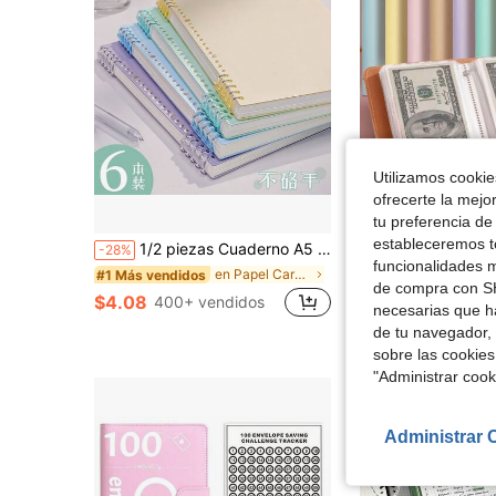
Utilizamos cookies
ofrecerte la mejo
Aho
tu preferencia de
estableceremos to
1/2 piezas Cuaderno A5 con cubierta suave y espiral removible estilo Macaron, bloc de notas estético para estudiantes de secundaria, útiles escolares
Juego de 100 sobres para carpeta de desafío de presupuesto y ahorro - Asequible, versátil, portátil, bolsas de almacenamiento organizadas, ideal para 
-28%
-33%
funcionalidades m
en Papel Carpetas
#1 Más vendidos
$2.55
200+ vend
de compra con SH
$4.08
400+ vendidos
necesarias que h
de tu navegador, 
sobre las cookies
"Administrar coo
Administrar 