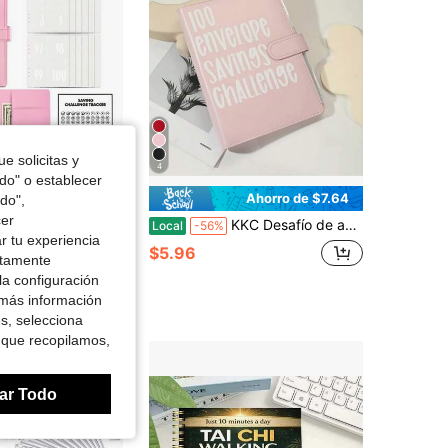
4.84
6.9K
37K
4.84
6.9K
37K
e solicitas y
4
odo" o establecer
Ahorro de $7.45
Ahorro de $7.64
do",
cer
ro con 100 sobres, Carpeta de presupuesto A5 con sobres para efectivo, Planificador de desafío de ahorro, Manera fácil y divertida de ahorrar $5,050, Cuaderno de ahorro, Billetera multifuncional, Ahorra una gran cantidad de dinero.
KKC Desafío de ahorro de dinero de 100 sobres, carpeta de desafío de 100 sobres, forma fácil y divertida de ahorrar $ 5,050, carpeta de desafío de ahorro de presupuesto con sobres de efectivo para oficina, hogar, escuela.
Local
-56%
r tu experiencia
$5.96
ctamente
la configuración
 más información
es, selecciona
 que recopilamos,
ar Todo