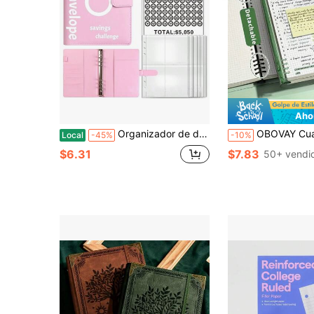
Aho
Organizador de desafío de 100 sobres, Juego de ahorro asequible (Cuaderno + Pegatinas), Libro de desafío de ahorro de 100 días para parejas, Planificador de presupuesto para ahorrar $5050 Cuaderno de hojas sueltas Organizador de ahorro de dinero
OBOVAY Cuaderno de cuadrícula tamaño A5, 240 páginas, portada suave transparente y diseño perforado. Tiene encuadernación espiral desmontable, ade
Local
-45%
-10%
$6.31
$7.83
50+ vendi