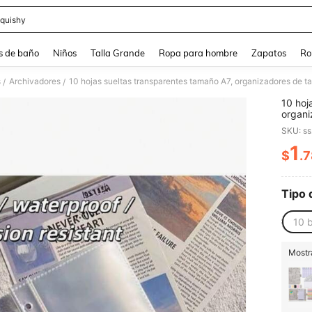
quishy
and down arrow keys to navigate search Búsqueda reciente and Busca y Encuentr
s de baño
Niños
Talla Grande
Ropa para hombre
Zapatos
Ro
s
Archivadores
/
/
10 hoj
organi
interi
SKU: s
Adecua
de tar
1
$
.
PR
papele
organi
Tipo 
10 b
Mostra