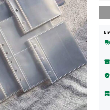
Lo sent
Env