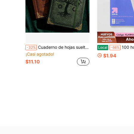
Aho
Cuaderno de hojas sueltas A5 de 200 páginas con diseño de árbol Sol & Luna, diario de oficina de negocios de lujo vintage con carpeta metálica, papel grueso de 100GSM, adecuado para trabajo, escuela, escritura, regalo recomendado, útiles escolares, vuelta a la escuela
100 hojas de papel de relleno para cuaderno con r
-32%
Local
-66%
¡Casi agotado!
$1.94
$11.10