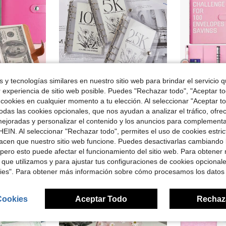
 y tecnologías similares en nuestro sitio web para brindar el servicio qu
5
r experiencia de sitio web posible. Puedes "Rechazar todo", "Aceptar t
rro de $1.25
 cookies en cualquier momento a tu elección. Al seleccionar "Aceptar to
en Multicolor Carpetas
#1 Más vendidos
das las cookies opcionales, que nos ayudan a analizar el tráfico, ofre
estudiantes de vuelta a la escuela o metas de ahorro, adecuado para útiles escolares, esencial para la temporada de vuelta a la escuela
Gráfico de Ahorro A6 (Con Sobres de Efectivo) - Planificador de Presupuesto de 12 Meses para Metas de Ahorro de $5,000, $10,000 y $25,000 - Manual de Desafío de Ahorro - Gráfico de Desafío de Ahorro - Útiles Escolares de Regreso a Clases
KKC Desafío de ahor
-32%
Local
-56%
¡Casi agotado!
ejoradas y personalizar el contenido y los anuncios para complementa
en Multicolor Carpetas
en Multicolor Carpetas
#1 Más vendidos
#1 Más vendidos
$5.95
idos
EIN. Al seleccionar "Rechazar todo", permites el uso de cookies estri
¡Casi agotado!
¡Casi agotado!
$4.35
400+ vendidos
acen que nuestro sitio web funcione. Puedes desactivarlas cambiando 
en Multicolor Carpetas
#1 Más vendidos
¡Casi agotado!
pero esto puede afectar el funcionamiento del sitio web. Para obtener
 que utilizamos y para ajustar tus configuraciones de cookies opcional
kies". Para obtener más información sobre cómo procesamos los datos
Cookies
Aceptar Todo
Rechaz