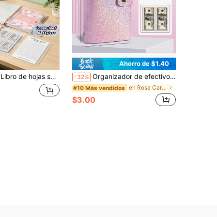
Ahorro de $1.40
ginas), con patrón de flor de cerezo, para planificación personal de ahorro de $5 durante 100 días, $050, regalo para amigos y familia, uso diario y vuelta al colegio
Organizador de efectivo A6 colorido, gran capacidad, puede almacenar efectivo, fotos, sellos y tarjetas bancarias. Organizador de efectivo de gran capacidad, 50 páginas, álbum de fotos con carpeta de 3 anillos, útiles escolares
-32%
en Rosa Carpetas
#10 Más vendidos
$3.00