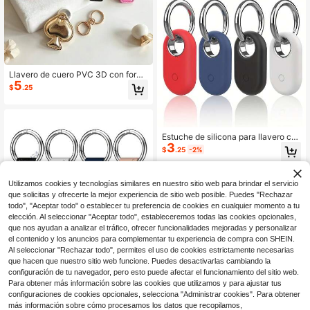
Llavero de cuero PVC 3D con form
5
a de pica, portatarjetas de acceso, f
$
.25
unda protectora para AirTag, colgan
te para bolso, regalo creativo, colga
nte para llaves de coche
Estuche de silicona para llavero co
3
mpatible con Airtag
$
.25
-2%
Utilizamos cookies y tecnologías similares en nuestro sitio web para brindar el servicio
que solicitas y ofrecerte la mejor experiencia de sitio web posible. Puedes "Rechazar
todo", "Aceptar todo" o establecer tu preferencia de cookies en cualquier momento a tu
elección. Al seleccionar "Aceptar todo", estableceremos todas las cookies opcionales,
que nos ayudan a analizar el tráfico, ofrecer funcionalidades mejoradas y personalizar
el contenido y los anuncios para complementar tu experiencia de compra con SHEIN.
Ahorro de $2.50
Al seleccionar "Rechazar todo", permites el uso de cookies estrictamente necesarias
que hacen que nuestro sitio web funcione. Puedes desactivarlas cambiando la
[4 paquetes] Funda de silicon
Local
configuración de tu navegador, pero esto puede afectar el funcionamiento del sitio web.
3
a para etiqueta de aire RFUNGUAN
$
.30
-43%
Para obtener más información sobre las cookies que utilizamos y para ajustar tus
GO con llavero, estuche para etique
configuraciones de cookies opcionales, selecciona "Administrar cookies". Para obtener
ta de aire con anillos para llave par
4-5 días hábiles
a billetera, collar de perro, equipaje
más información sobre cómo procesamos los datos que recopilamos,