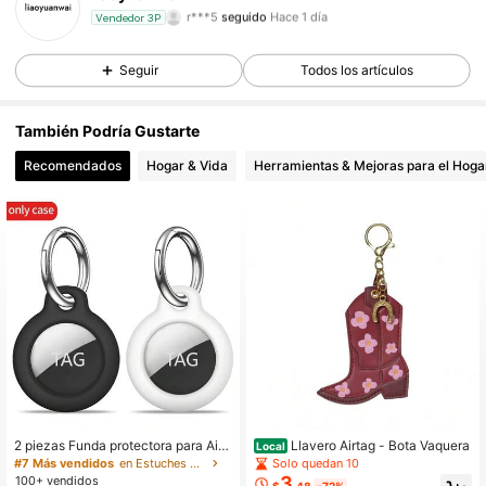
r***5
seguido
Hace 1 día
Vendedor 3P
27 Seguidores
4.28
Seguir
Todos los artículos
27 Seguidores
4.28
También Podría Gustarte
27 Seguidores
4.28
Recomendados
Hogar & Vida
Herramientas & Mejoras para el Hoga
27 Seguidores
4.28
27 Seguidores
4.28
27 Seguidores
4.28
27 Seguidores
4.28
27 Seguidores
4.28
2 piezas Funda protectora para AirT
Llavero Airtag - Bota Vaquera
Local
ag - Funda protectora para AirTag c
Solo quedan 10
#7 Más vendidos
en Estuches para Airtag
on llavero, Carcasa protectora para
3
100+ vendidos