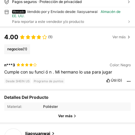
Pagos seguros · Protección de privacidad
Vendido por y Enviado desde: liaoyuanwai
Almacén de
Mercado
EE. UU.
Para reportar a este vendedor y/o producto
4.00
(1)
Ver más
negocios
(1)
n***3
Color: Negro
Cumple
con
su
funci
ó
n
.
Mi
hermano
lo
usa
para
jugar
Útil
(0)
Desde SHEIN US
Programa de puntos
27 Seguidores
4.28
Detalles Del Producto
Material:
Poliéster
27 Seguidores
4.28
Ver más
27 Seguidores
4.28
liaoyuanwai