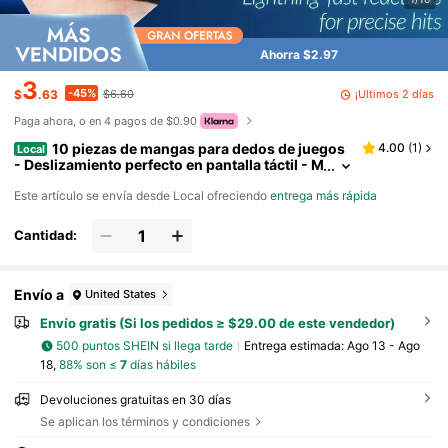
Ahorra $2.97
3
-45%
¡Últimos 2 días
$
.63
$6.60
Paga ahora, o en 4 pagos de $0.90
10 piezas de mangas para dedos de juegos
4.00
(
1
)
Local
- Deslizamiento perfecto en pantalla táctil - M
anga para el pulgar para juegos móviles - De
Este artículo se envía desde Local ofreciendo
entrega más rápida
dales gamer profesionales - Accesorios para telé
fonos
Cantidad:
Envío a
United States
Envío gratis (Si los pedidos ≥ $29.00 de este vendedor)
500 puntos SHEIN si llega tarde
Entrega estimada:
Ago 13 - Ago
18,
88% son ≤
7
días hábiles
Devoluciones gratuitas en 30 días
Se aplican los términos y condiciones