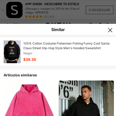
APP SHEIN - DESCUBRE TU ESTILO
×
¡Descarga y consigue un 30% de dto.!Usar el
CONSEGUIR
código: APPOFF30
(95,960)
Similar
100% Cotton Costume Fisherman Fishing Funny Cool Santa
Claus Street Hip-Hop Style Men's Hooded Sweatshirt
Negro
$39.39
Artículos similares