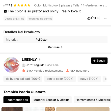
n***3
Color: Multicolor-3 piezas / Talla: 14-Verde esmeralda
The
color
is
so
pretty
and
shiny
I
really
love
it
Útil
(0)
Desde SHEIN US
Programa de puntos
Detalles Del Producto
2.6K Seguidores
4.90
Material:
Poliéster
2.6K Seguidores
4.90
Ver más
2.6K Seguidores
4.90
LIRISNLY
Seguir
a***f
seguido
Hace 1 día
2.6K Seguidores
4.90
24K+ Vendido recientemente
9K+ Recompra
de buena calidad (200+)
bonito color (200+)
suave (100+)
lo a
2.6K Seguidores
4.90
2.6K Seguidores
También Podría Gustarte
4.90
Recomendados
Material Escolar & Oficina
Herramientas & Mejoras 
2.6K Seguidores
4.90