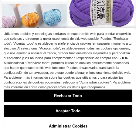
Lawkeman 3 piezas/300g Hilo de c
Utilizamos cookies y tecnologías similares en nuestro sitio web para brindar el servicio
2
amiseta, Rollo de hilo de camiseta -
$
.25
-32%
que solicitas y ofrecerte la mejor experiencia de sitio web posible. Puedes "Rechazar
2cm de ancho, Hilo multicolor | Hilo
todo", "Aceptar todo" o establecer tu preferencia de cookies en cualquier momento a tu
de poliéster | Hilo de ganchillo | Hilo
hecho a mano | Bolas de hilo de col
elección. Al seleccionar "Aceptar todo", estableceremos todas las cookies opcionales,
ores vibrantes | Materiales de manu
que nos ayudan a analizar el tráfico, ofrecer funcionalidades mejoradas y personalizar
alidades multiusos, Accesorios y su
el contenido y los anuncios para complementar tu experiencia de compra con SHEIN.
ministros de tejido
Al seleccionar "Rechazar todo", permites el uso de cookies estrictamente necesarias
que hacen que nuestro sitio web funcione. Puedes desactivarlas cambiando la
configuración de tu navegador, pero esto puede afectar el funcionamiento del sitio web.
100g Hilo de crochet brilloso para h
acer manualmente punto, ideal para
Para obtener más información sobre las cookies que utilizamos y para ajustar tus
Clientes habituales
bolsos, mantas, cojines, camisetas
configuraciones de cookies opcionales, selecciona "Administrar cookies". Para obtener
4
$
.50
-10%
más información sobre cómo procesamos los datos que recopilamos,
Rechazar Todo
Ahorro de $1.16
Aceptar Todo
1 pieza 100g Hilo multicolor mezcla
5
do, hilo metálico brillante, hilo de luj
$
.04
-19%
o con brillo azul plateado para tejer
Administrar Cookies
AÑADIR A LA BOLSA
¡9% DE DESCUENTO!
y ganchillo, ideal para bolsos DIY, a
ccesorios hechos a mano y proyect