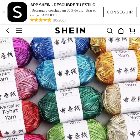
APP SHEIN - DESCUBRE TU ESTILO
×
¡Descarga y consigue un 30% de dto.!Usar el
CONSEGUIR
código: APPOFF30
(95,960)