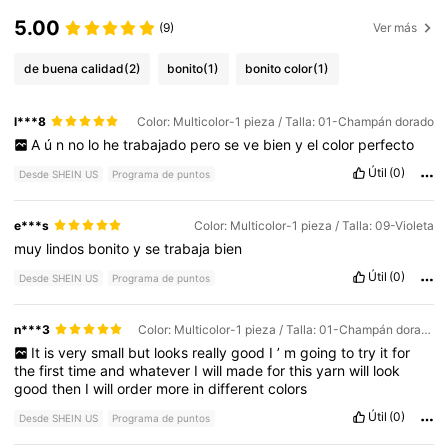
5.00
(9)
Ver más
de buena calidad
(2)
bonito
(1)
bonito color
(1)
l***8
Color: Multicolor-1 pieza / Talla: 01-Champán dorado
A
ú
n
no
lo
he
trabajado
pero
se
ve
bien
y
el
color
perfecto
Útil
(0)
Desde SHEIN US
Programa de puntos
e***s
Color: Multicolor-1 pieza / Talla: 09-Violeta
muy
lindos
bonito
y
se
trabaja
bien
Útil
(0)
Desde SHEIN US
Programa de puntos
n***3
Color: Multicolor-1 pieza / Talla: 01-Champán dorado
It
is
very
small
but
looks
really
good
I
’
m
going
to
try
it
for
the
first
time
and
whatever
I
will
made
for
this
yarn
will
look
good
then
I
will
order
more
in
different
colors
Útil
(0)
Desde SHEIN US
Programa de puntos