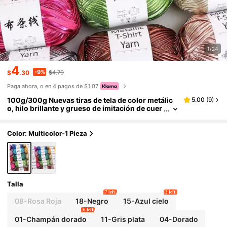
1/24
4
-9%
$
.30
$4.70
Paga ahora, o en 4 pagos de $1.07
100g/300g Nuevas tiras de tela de color metálic
5.00
(
9
)
o, hilo brillante y grueso de imitación de cuer
o para bolsos DIY, hilo plateado, bolsos de ga
nchillo, almohadillas de ganchillo, hilo de artesan
ía
Color: Multicolor-1 Pieza
Talla
7 left
2 left
08-Rosa Roja
18-Negro
15-Azul cielo
6 left
01-Champán dorado
11-Gris plata
04-Dorado