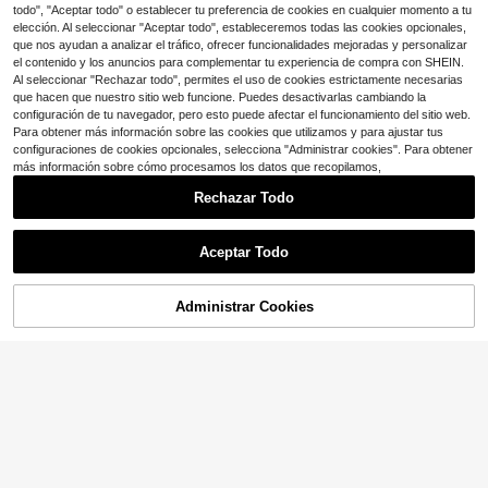
oral estilo Cottagecore para decora
atrón de Color de Estilo Aleatorio
todo", "Aceptar todo" o establecer tu preferencia de cookies en cualquier momento a tu
iedad Diaria, Adecuadas para Uso e
ción de cocina y baño
n Viajes, Oficina, Cocina y Baño
elección. Al seleccionar "Aceptar todo", estableceremos todas las cookies opcionales,
que nos ayudan a analizar el tráfico, ofrecer funcionalidades mejoradas y personalizar
Paño de cocina Slouchy Person, rol
el contenido y los anuncios para complementar tu experiencia de compra con SHEIN.
lo desechable de paños de cocina,
Solo quedan 3
Al seleccionar "Rechazar todo", permites el uso de cookies estrictamente necesarias
paño de limpieza de doble uso sec
4
que hacen que nuestro sitio web funcione. Puedes desactivarlas cambiando la
$
.69
-12%
o y húmedo de tela no tejida, adecu
configuración de tu navegador, pero esto puede afectar el funcionamiento del sitio web.
ado para cocina, estufa, limpieza d
Para obtener más información sobre las cookies que utilizamos y para ajustar tus
e mesa de comedor, limpieza de en
cimera, mantenimiento de campan
configuraciones de cookies opcionales, selecciona "Administrar cookies". Para obtener
a extractora, limpieza de platos, ba
más información sobre cómo procesamos los datos que recopilamos,
ño, limpieza del hogar, limpieza del
interior del coche, limpieza de escri
Rechazar Todo
torio de oficina
Mostrar artículos similares con stock
Ver todo
Aceptar Todo
Lo sentimos, este producto está agotado.
Administrar Cookies
AGOTADO
Toallas de papel R Sunrise, 8
Local
0 hojas/rollo, caja de 30 rollos
Solo quedan 10
88
Toallas de papel de cocina lavable
$
.60
-43%
s, toallitas de limpieza desechable
#6 Más vendidos
en Papel de cocina
s, altamente absorbentes, no graso
Envío gratis
4
$
.20
-9%
sas, enrolladas, con patrón aleatori
o, adecuadas para cocina, coche, s
ala de estar, baño, dormitorio y otro
s lugares, esenciales para la limpie
za de la cocina, también un produc