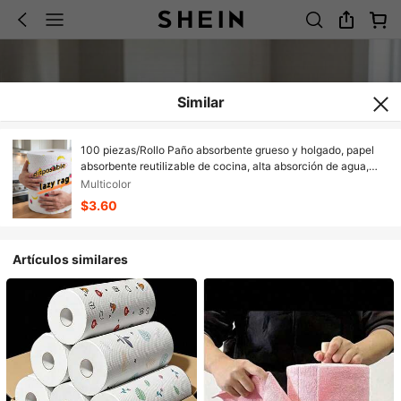
Similar
100 piezas/Rollo Paño absorbente grueso y holgado, papel
absorbente reutilizable de cocina, alta absorción de agua,
diseño grueso, súper desengrasante, reemplazando el paño
Multicolor
de cocina tradicional | Uso dual seco y húmedo, sin grasa, sin
$3.60
pelusa, sin residuos
Artículos similares