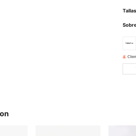
Talla
Sobre
Clien
ron