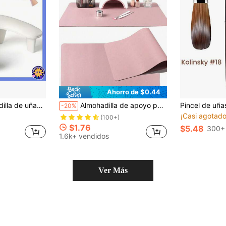
Ahorro de $0.44
 barandilla de manicura con ángulo de 15°, cojín de barandilla de cuero de microfibra blanca PU, adecuado para almohadillas de uñas acrílicas, carga y extracción rápida de la barandilla de uñas
Almohadilla de apoyo para brazo de arte de uñas rosa coral impermeable con lima de uñas, tapete de manicura plegable resistente a manchas de 80*40CM, almohadilla multifuncional adecuada para arte de uñas, tatuajes y belleza dental
-20%
¡Casi agotado
(100+)
$1.76
$5.48
300+
1.6k+ vendidos
Ver Más