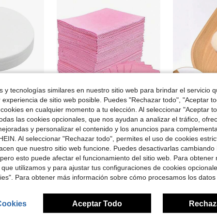
 y tecnologías similares en nuestro sitio web para brindar el servicio qu
r experiencia de sitio web posible. Puedes "Rechazar todo", "Aceptar t
 cookies en cualquier momento a tu elección. Al seleccionar "Aceptar to
rro de $6.58
Ahorro de $0.40
das las cookies opcionales, que nos ayudan a analizar el tráfico, ofre
en Multicolor Reposamanos y accesorios para manicu
#9 Más vendidos
#3 Más vendid
, compatibles con máquinas HPro/SProR/SPro/XC320J, filtros desechables para el hogar y el salón de belleza.
125 piezas/50 piezas/25 piezas Baberos dentales desechables de 3 capas impermeables, adecuados para dentistas o cubiertas de bandejas médicas y cubiertas de mesa para salones de manicura
1 pieza Cepillo de polvo para uñas de color imitación de madera y rosa m
-9%
-38%
ejoradas y personalizar el contenido y los anuncios para complementa
¡Casi agotado!
¡Casi agotado
EIN. Al seleccionar "Rechazar todo", permites el uso de cookies estri
en Tela no tejida Accesorios para decoración de uñ
en Multicolor Reposamanos y accesorios para manicu
en Multicolor Reposamanos y accesorios para manicu
#9 Más vendidos
#9 Más vendidos
#3 Más vendid
#3 Más vendid
¡Casi agotado!
¡Casi agotado!
¡Casi agotado
¡Casi agotado
acen que nuestro sitio web funcione. Puedes desactivarlas cambiando 
$3.90
$1.68
200+ vendidos
1.7k+
dos
en Multicolor Reposamanos y accesorios para manicu
#9 Más vendidos
#3 Más vendid
con cupón
con cupón
pero esto puede afectar el funcionamiento del sitio web. Para obtener
¡Casi agotado!
¡Casi agotado
 que utilizamos y para ajustar tus configuraciones de cookies opcional
kies". Para obtener más información sobre cómo procesamos los datos
Cookies
Aceptar Todo
Rechaz