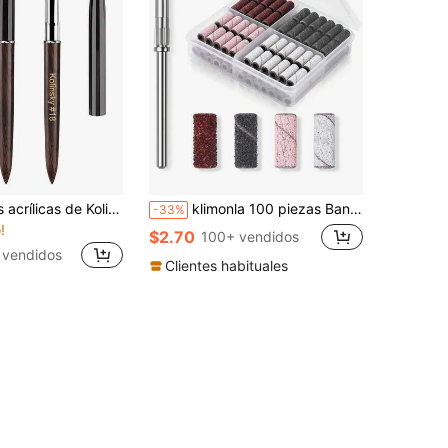
Pincel de uñas acrílicas de Kolinsky, talla 8-18, pincel de uñas acrílicas de Kolinsky de alta calidad de sándalo, pincel de uñas acrílicas, pincel de uñas acrílicas de Kolinsky, pincel de polvo acrílico
klimonla 100 piezas Bandas de Lijado Mini Multicolor (4 Colores) con Soporte Mejorado de 3.1mm - Suministros Profesionales para Salón de Uñas y Herramientas de Pulido. Regalo Ideal para el Día de la Madre; Juego Portátil en Caja - Esencial para Viajes
-33%
!
$2.70
100+ vendidos
 vendidos
Clientes habituales