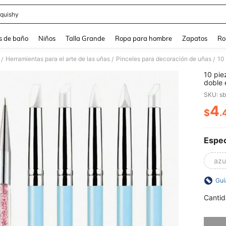
quishy
and down arrow keys to navigate search Búsqueda reciente and Busca y Encuentr
s de baño
Niños
Talla Grande
Ropa para hombre
Zapatos
Ro
Herramientas para el arte de las uñas
Pinceles para decoración de uñas
/
/
/
10 pie
doble 
herram
SKU: s
puntea
líneas
4
$
.
PR
Espec
azu
Guí
Cantid
Lo sent