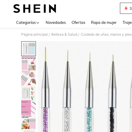
S
Use up 
Categorías
Novedades
Ofertas
Ropa de mujer
Traje
Página principal
Belleza & Salud
Cuidado de uñas, manos y pies
/
/