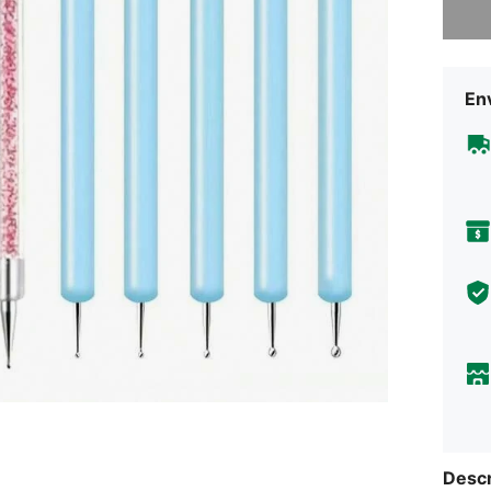
Env
Descr