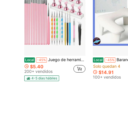
Juego de herramientas de arte de uñas YOOVR, soporte de uñas para presionar el soporte para pintar uñas, pinceles de arte de uñas, pinceles de línea, herramienta de punteado de uñas, kit de suministros de herramientas de diseño imprescindibles para técnicos de uñas y principiantes (rosa)
Barandilla de uñas, cojín de barandilla de cuero, montable - Soporte de barandilla de uñas en forma de U,
Local
-45%
Local
-45%
$5.40
Solo quedan 4
200+ vendidos
$14.91
100+ vendidos
4-5 días hábiles