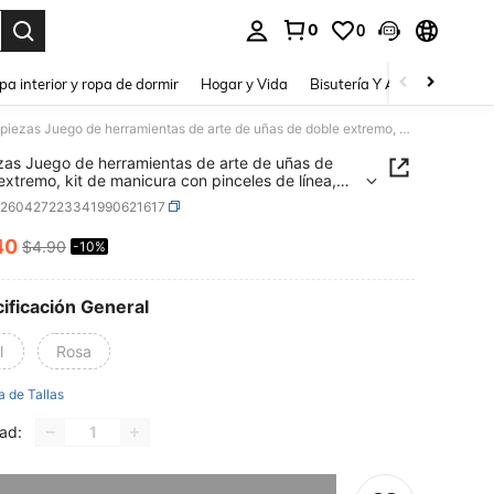
0
0
a. Press Enter to select.
pa interior y ropa de dormir
Hogar y Vida
Bisutería Y Accesorios
Be
10 piezas Juego de herramientas de arte de uñas de doble extremo, kit de manicura con pinceles de línea, herramientas de escultura de silicona y bolígrafos de punteado, herramientas de arte de uñas para dibujo de líneas, tallado 3D, repujado
zas Juego de herramientas de arte de uñas de
extremo, kit de manicura con pinceles de línea,
ientas de escultura de silicona y bolígrafos de
b260427223341990621617
do, herramientas de arte de uñas para dibujo de
, tallado 3D, repujado
40
$4.90
-10%
ICE AND AVAILABILITY
ificación General
l
Rosa
a de Tallas
ad:
imos, este producto está agotado.