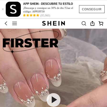
APP SHEIN - DESCUBRE TU ESTILO
×
¡Descarga y consigue un 30% de dto.!Usar el
CONSEGUIR
código: APPOFF30
(95,960)