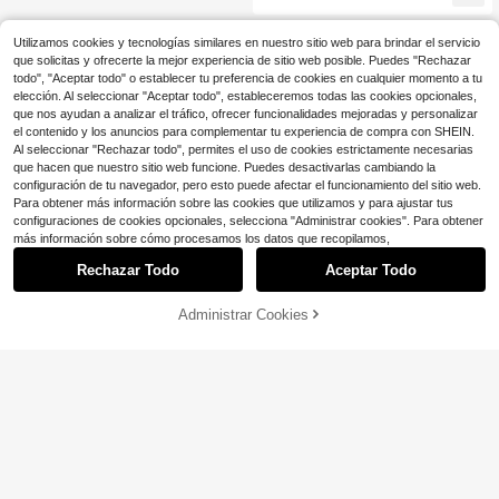
s, azules, uñas lindas, estrellas de c
inco puntas hechas a mano talla gr
ande vendidas, flores de cinco péta
Utilizamos cookies y tecnologías similares en nuestro sitio web para brindar el servicio
los 3D y pequeñas flores con efect
que solicitas y ofrecerte la mejor experiencia de sitio web posible. Puedes "Rechazar
o tie-dye, mariquitas 3D y decoraci
todo", "Aceptar todo" o establecer tu preferencia de cookies en cualquier momento a tu
ón de lazos en la superficie de las u
elección. Al seleccionar "Aceptar todo", estableceremos todas las cookies opcionales,
ñas, incluye herramientas de manic
que nos ayudan a analizar el tráfico, ofrecer funcionalidades mejoradas y personalizar
ura, pegatinas de uñas con forma d
e almendra adecuadas para mujere
el contenido y los anuncios para complementar tu experiencia de compra con SHEIN.
s y niñas, suministros de uñas hech
Al seleccionar "Rechazar todo", permites el uso de cookies estrictamente necesarias
os a mano
que hacen que nuestro sitio web funcione. Puedes desactivarlas cambiando la
configuración de tu navegador, pero esto puede afectar el funcionamiento del sitio web.
Para obtener más información sobre las cookies que utilizamos y para ajustar tus
configuraciones de cookies opcionales, selecciona "Administrar cookies". Para obtener
más información sobre cómo procesamos los datos que recopilamos,
Rechazar Todo
Aceptar Todo
Administrar Cookies
¡18% DE DESCUENTO!
AÑADIR A LA BOLSA