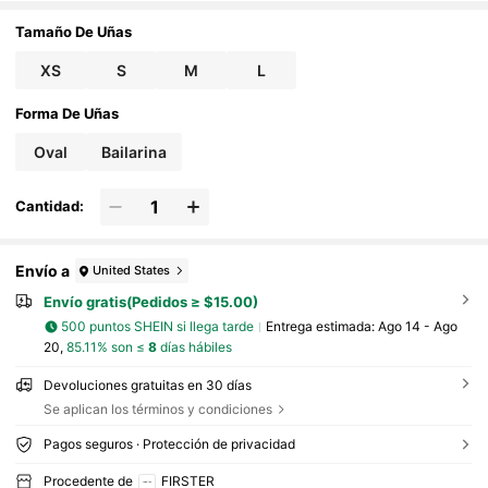
e de alta gama para uso diario, arte de uñas lin
do y creativo, arte de uñas dulce y genial de di
Tamaño De Uñas
bujos animados, arte de uñas único y de alta g
ama, uñas de estilo Y2K para el Día de San Val
XS
S
M
L
entín, uñas postizas minimalistas
Forma De Uñas
Oval
Bailarina
Cantidad:
Envío a
United States
Envío gratis(Pedidos ≥ $15.00)
500 puntos SHEIN si llega tarde
Entrega estimada:
Ago 14 - Ago
20,
85.11% son ≤
8
días hábiles
Devoluciones gratuitas en 30 días
Se aplican los términos y condiciones
Pagos seguros · Protección de privacidad
Procedente de
FIRSTER