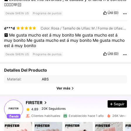
👍🏼👌🏼🫶🏻
Útil
(0)
Desde SHEIN US
Programa de puntos
d***d
Color: Rosa / Tamaño de Uñas: M / Forma de Uñas: Bailarina
Me
gusta
mucho
est
á
muy
bonito
Me
gusta
mucho
est
á
muy
bonito
Me
gusta
mucho
est
á
muy
bonito
Me
gusta
mucho
est
á
muy
bonito
Útil
(0)
Desde SHEIN US
Programa de puntos
20K Seguidores
4.89
Detalles Del Producto
Material:
ABS
20K Seguidores
4.89
Ver más
FIRSTER
Seguir
20K Seguidores
4.89
d***4
pagó
Hace 11 horas
Clientes habituales
Establecido hace 1 año
26K Vendido
20K Seguidores
4.89