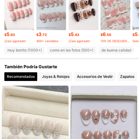
20K Seguidores
4.89
20K Seguidores
4.89
5
3
5
6
5
$
.63
$
.72
$
.43
$
.50
$
¡Casi agotado!
400+ vendidos
¡Casi agotado!
10% DE DESCUENTO
Solo
20K Seguidores
4.89
muy bonito (1000+)
como en las fotos (500+)
de buena calidad (50
También Podría Gustarte
20K Seguidores
4.89
Recomendados
Joyas & Relojes
Accesorios de Vestir
Zapatos
20K Seguidores
4.89
20K Seguidores
4.89
20K Seguidores
4.89