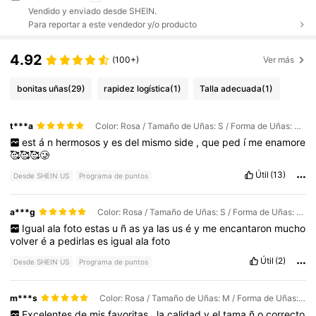
Vendido y enviado desde SHEIN.
Para reportar a este vendedor y/o producto
4.92
(100+)
Ver más
bonitas uñas
(29)
rapidez logística
(1)
Talla adecuada
(1)
t***a
Color: Rosa / Tamaño de Uñas: S / Forma de Uñas: Oval
est
á
n
hermosos
y
es
del
mismo
side
,
que
ped
í
me
enamore
🥰🥰🥰🥲
Útil
(13)
Desde SHEIN US
Programa de puntos
a***g
Color: Rosa / Tamaño de Uñas: S / Forma de Uñas: Oval
Igual
ala
foto
estas
u
ñ
as
ya
las
us
é
y
me
encantaron
mucho
volver
é
a
pedirlas
es
igual
ala
foto
Útil
(2)
Desde SHEIN US
Programa de puntos
m***s
Color: Rosa / Tamaño de Uñas: M / Forma de Uñas: Oval
Excelentes
de
mis
favoritas
,
la
calidad
y
el
tama
ñ
o
correcto