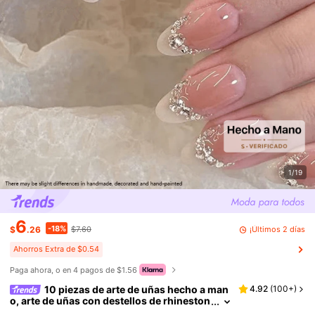
1/19
6
-18%
¡Últimos 2 días
$
.26
$7.60
Ahorros Extra de $0.54
Paga ahora, o en 4 pagos de $1.56
10 piezas de arte de uñas hecho a man
4.92
(
100+
)
o, arte de uñas con destellos de rhineston
e francés rosa y blanco, arte de uñas dulc