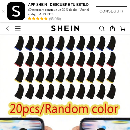
APP SHEIN - DESCUBRE TU ESTILO
×
¡Descarga y consigue un 30% de dto.!Usar el
CONSEGUIR
código: APPOFF30
(95,960)