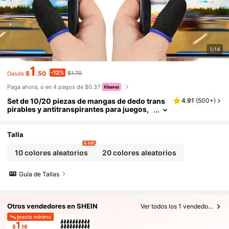
1/14
1
-12%
$
.50
$1.70
Desde
Paga ahora, o en 4 pagos de $0.37
Set de 10/20 piezas de mangas de dedo trans
4.91
(
500+
)
pirables y antitranspirantes para juegos,
cómodas y precisas, mejoran la experienc
ia de juego, elásticas/resistentes al olor/con b
uena conductividad
Talla
6 left
10 colores aleatorios
20 colores aleatorios
Guía de Tallas
Otros vendedores en SHEIN
Ver todos los 1 vendedores
precio mínimo
1
$
.16