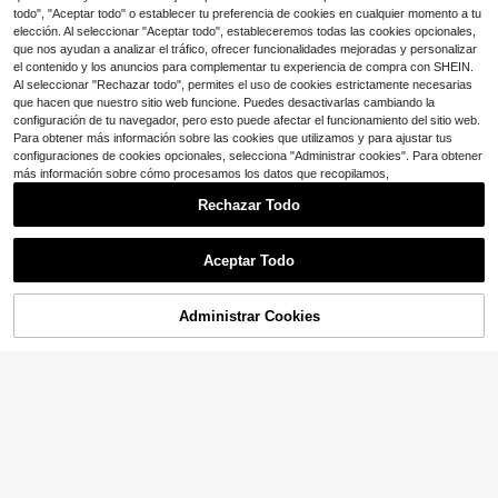
Vendaje transparente impermeable,
- Guantes de protección de palma a
todo", "Aceptar todo" o establecer tu preferencia de cookies en cualquier momento a tu
Apósito de película de PU, Apósito
ntideslizantes unisex
adhesivo transparente, Parche tran
elección. Al seleccionar "Aceptar todo", estableceremos todas las cookies opcionales,
sparente estéril, Vendaje de segund
que nos ayudan a analizar el tráfico, ofrecer funcionalidades mejoradas y personalizar
a piel, Parche transparente para du
el contenido y los anuncios para complementar tu experiencia de compra con SHEIN.
cha, Rollo de película transparente,
Al seleccionar "Rechazar todo", permites el uso de cookies estrictamente necesarias
Ducha, Enfermera, Protección médi
que hacen que nuestro sitio web funcione. Puedes desactivarlas cambiando la
ca
configuración de tu navegador, pero esto puede afectar el funcionamiento del sitio web.
Para obtener más información sobre las cookies que utilizamos y para ajustar tus
configuraciones de cookies opcionales, selecciona "Administrar cookies". Para obtener
más información sobre cómo procesamos los datos que recopilamos,
Rechazar Todo
Aceptar Todo
Administrar Cookies
¡12% DE DESCUENTO!
AÑADIR A LA BOLSA
1 par de guantes sin dedos de punto
de felpa para mujer, guantes de invi
2
$
.07
-14%
erno cálidos de piel sintética, miton
1/3/5/8 piezas Pegamento fuerte en
es versátiles y lindos para oficina, c
parche (8ml), adecuado para piezas
1
$
.58
-7%
iclismo y a prueba de viento
acrílicas y piezas portátiles, para un
ir y reparar roturas, pegamento esp
ecial en gel.