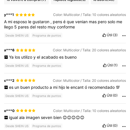
y***1
Color: Multicolor / Talla: 10 colores aleatorios
A
mi
esposo
le
gustaron
,
pens
é
que
venian
mas
pero
solo
me
llego
5
pares
del
resto
muy
conforme
Útil
(3)
Desde SHEIN US
Programa de puntos
a***6
Color: Multicolor / Talla: 20 colores aleatorios
Ya
los
utilizo
y
el
acabado
es
bueno
Útil
(1)
Desde SHEIN US
Programa de puntos
c***2
Color: Multicolor / Talla: 20 colores aleatorios
es
un
buen
producto
a
mi
hijo
le
encant
ó
recomendado
💯
Útil
(0)
Desde SHEIN US
Programa de puntos
o***0
Color: Multicolor / Talla: 10 colores aleatorios
igual
ala
imagen
seven
bien
😊😊😊😊😊
Útil
(0)
Desde SHEIN US
Programa de puntos