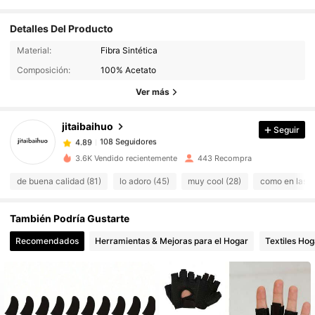
Detalles Del Producto
108 Seguidores
4.89
Material:
Fibra Sintética
108 Seguidores
Composición:
100% Acetato
4.89
108 Seguidores
Ver más
4.89
108 Seguidores
4.89
jitaibaihuo
Seguir
108 Seguidores
4.89
b***3
pagó
Hace 1 día
108 Seguidores
4.89
3.6K Vendido recientemente
443 Recompra
de buena calidad (81)
lo adoro (45)
muy cool (28)
como en las fo
También Podría Gustarte
Recomendados
Herramientas & Mejoras para el Hogar
Textiles Hog