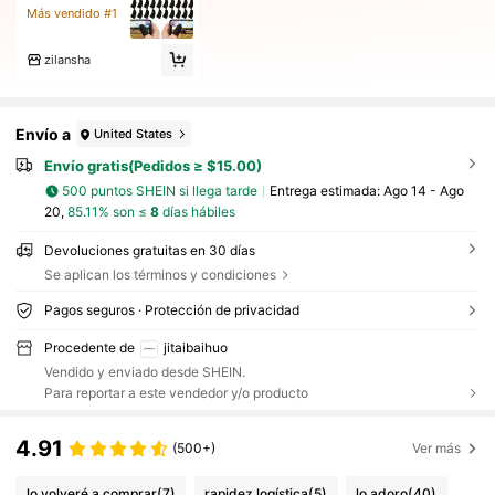
Más vendido #1
zilansha
Envío a
United States
Envío gratis(Pedidos ≥ $15.00)
500 puntos SHEIN si llega tarde
Entrega estimada:
Ago 14 - Ago
20,
85.11% son ≤
8
días hábiles
Devoluciones gratuitas en 30 días
Se aplican los términos y condiciones
Pagos seguros · Protección de privacidad
Procedente de
jitaibaihuo
Vendido y enviado desde SHEIN.
Para reportar a este vendedor y/o producto
4.91
(500+)
Ver más
lo volveré a comprar
(7)
rapidez logística
(5)
lo adoro
(40)