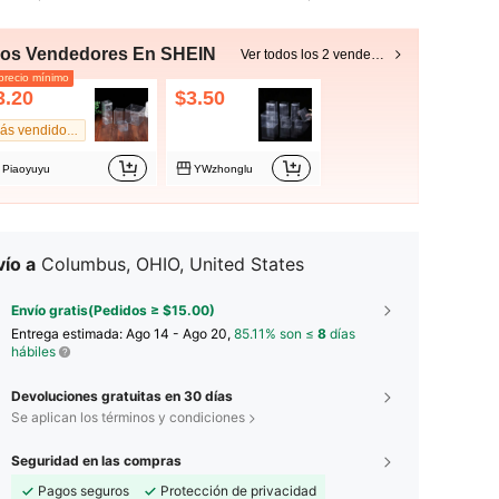
ros Vendedores En SHEIN
Ver todos los 2 vendedores
recio mínimo
3.20
$3.50
Más vendido #1
Piaoyuyu
YWzhonglu
ío a
Columbus, OHIO, United States
Envío gratis(Pedidos ≥ $15.00)
Entrega estimada:
Ago 14 - Ago 20,
85.11% son ≤
8
días
hábiles
Devoluciones gratuitas en 30 días
Se aplican los términos y condiciones
Seguridad en las compras
Pagos seguros
Protección de privacidad