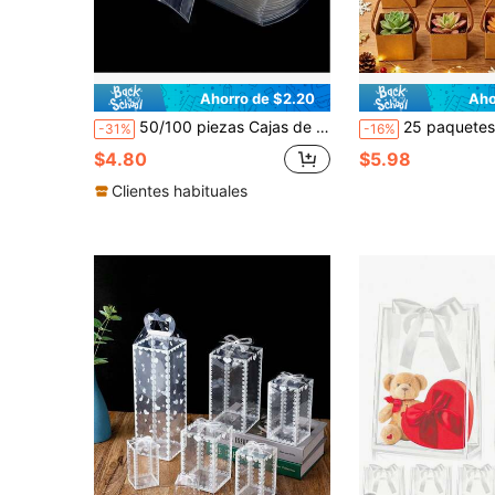
Ahorro de $2.20
Aho
50/100 piezas Cajas de regalo de almohada transparentes de PVC, cajas de embalaje transparentes para cumpleaños, boda, fiesta
25 paquetes de bolsas de embalaje para plantas suculentas, cajas de regalo de papel kraft pequeñas para plantas suc
-31%
-16%
$4.80
$5.98
Clientes habituales