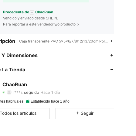
Procedente de
ChaoRuan
Vendido y enviado desde SHEIN.
Para reportar a este vendedor y/o producto
ipción
Caja transparente PVC 5x5x6/7/8/12/13/20cm,Policloruro de vinilo,p
s Y Dimensiones
4.94
16
1.2K
 La Tienda
4.94
16
1.2K
4.94
16
1.2K
ChaoRuan
l***s
seguido
Hace 1 día
4.94
16
1.2K
Calificación
Artículos
Seguidores
tes habituales
Establecido hace 1 año
4.94
16
1.2K
Todos los artículos
Seguir
4.94
16
1.2K