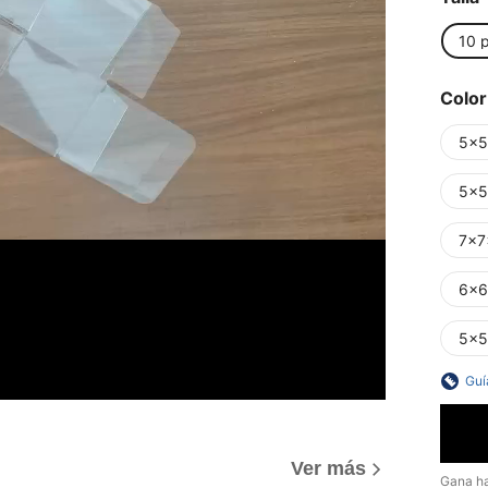
10 
Color
5x
5x5
7x7
6x6
5x5
Guí
Ver más
Gana h