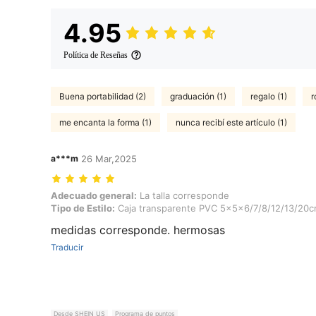
4.95
Política de Reseñas
Buena portabilidad (2)
graduación (1)
regalo (1)
r
me encanta la forma (1)
nunca recibí este artículo (1)
a***m
26 Mar,2025
Adecuado general: La talla corresponde, Tipo de Estilo: Caja tran
Adecuado general:
La talla corresponde
Tipo de Estilo:
Caja transparente PVC 5x5x6/7/8/12/13/20
medidas corresponde. hermosas
Traducir
Desde SHEIN US
Programa de puntos