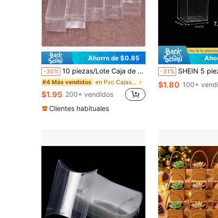
Ahorro de $0.85
Aho
10 piezas/Lote Caja de embalaje de PVC transparente nueva de 4x4x8/10/12/16/20cm, al por mayor para regalos de boda/Navidad, chocolate, caramelos, manzanas
SHEIN 5 piezas Cajas de regalo transparentes, cajas de regalo modernas de PVC para el Día de San
-30%
-31%
en Pvc Cajas De Papel De Regalo
#4 Más vendidos
$1.80
100+ vend
$1.95
200+ vendidos
Clientes habituales