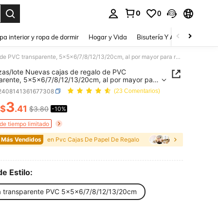
0
0
a. Press Enter to select.
pa interior y ropa de dormir
Hogar y Vida
Bisutería Y Accesorios
Be
10 piezas/lote Nuevas cajas de regalo de PVC transparente, 5x5x6/7/8/12/13/20cm, al por mayor para regalos de boda/Navidad, chocolate, dulces, manzana, suministros para eventos
zas/lote Nuevas cajas de regalo de PVC
arente, 5x5x6/7/8/12/13/20cm, al por mayor para
s de boda/Navidad, chocolate, dulces, manzana,
j2408141361677308
(23 Comentarios)
stros para eventos
3
$
.41
$3.80
-10%
ICE AND AVAILABILITY
 de tiempo limitado
 Más Vendidos
en Pvc Cajas De Papel De Regalo
de Estilo:
a transparente PVC 5x5x6/7/8/12/13/20cm