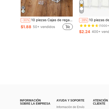
14
10 piezas Cajas de regalo de PVC transparente impreso, cajas de embalaje de plástico, impresión de unicolor, adecuadas para regalos, fiestas de cumpleaños, lugares de bodas, Día de San Valentín, regalos, decoración del hogar y otras ocasiones.
10 piezas de bolsas de regalo de plástico transparente reutilizables con asas troqueladas, material de PP con cintas, adecuadas
-30%
-28%
(1000+
$1.88
50+ vendidos
$2.24
400+ vend
INFORMACIÓN
AYUDA Y SOPORTE
ATENCIÓN
SOBRE LA EMPRESA
CLIENTE
Información de Envío