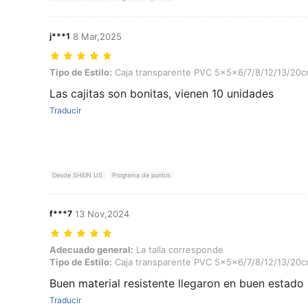
j***1
8 Mar,2025
Tipo de Estilo: Caja transparente PVC 5x5x6/7/8/12/13/20cm, Color
Tipo de Estilo:
Caja transparente PVC 5x5x6/7/8/12/13/20
Las cajitas son bonitas, vienen 10 unidades
Traducir
Desde SHEIN US
Programa de puntos
f***7
13 Nov,2024
Adecuado general: La talla corresponde, Tipo de Estilo: Caja tran
Adecuado general:
La talla corresponde
Tipo de Estilo:
Caja transparente PVC 5x5x6/7/8/12/13/20
Buen material resistente llegaron en buen estado
Traducir