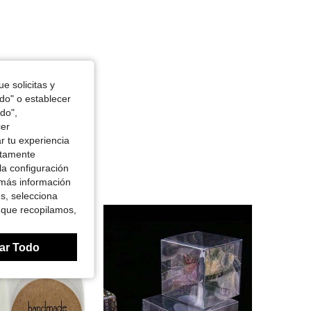
4.94
16
1.2K
4.94
16
1.2K
4.94
16
1.2K
e solicitas y
4.94
16
1.2K
odo" o establecer
do",
cer
r tu experiencia
ctamente
la configuración
 más información
es, selecciona
 que recopilamos,
ar Todo