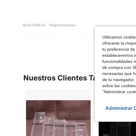
Desde SHEIN US
Programa de puntos
Utilizamos cookies
Ver Más Re
ofrecerte la mejo
tu preferencia de
estableceremos to
funcionalidades m
de compra con SH
necesarias que h
Nuestros Clientes También Vie
de tu navegador, 
sobre las cookies
"Administrar coo
Administrar 