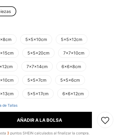
piezas
5x8cm
5x5x10cm
5x5x12cm
x15cm
5x5x20cm
7x7x10cm
x12cm
7x7x14cm
6x6x8cm
x10cm
5x5x7cm
5x5x6cm
x13cm
5x5x17cm
6x6x12cm
a de Tallas
AÑADIR A LA BOLSA
asta
3
puntos SHEIN calculados al finalizar la compra.