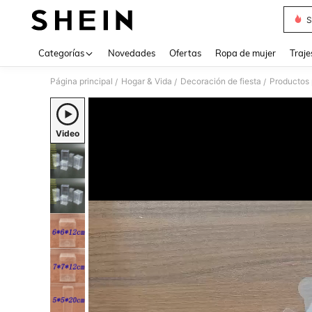
S
Use up 
Categorías
Novedades
Ofertas
Ropa de mujer
Traje
Página principal
Hogar & Vida
Decoración de fiesta
Productos 
/
/
/
Video