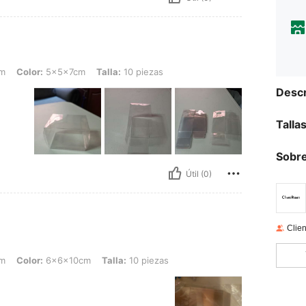
: 5x5x7cm, Talla: 10 piezas
cm
Color:
5x5x7cm
Talla:
10 piezas
Descr
Talla
Sobre
Útil (0)
Clien
sparente PVC 5x5x6/7/8/12/13/20cm, Color: 6x6x10cm, Talla: 10 piezas
cm
Color:
6x6x10cm
Talla:
10 piezas