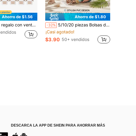
Ahorro de $1.56
Ahorro de $1.80
caja de cartón hexagonal con tapa, apta para regalos, manualidades, pasteles, dulces, cajas para bodas y fiestas de cumpleaños
5/10/20 piezas Bolsas de regalo transparentes con asas, bolsas de regalo de plástico transparente para boutique, boda, fiesta de cumpleaños, fiesta de bautizo, despedida de soltera, bolsas de regalo de graduación
-32%
¡Casi agotado!
endidos
$3.90
50+ vendidos
DESCARCA LA APP DE SHEIN PARA AHORRAR MÁS