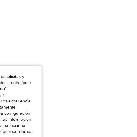
e solicitas y
odo" o establecer
do",
cer
r tu experiencia
ctamente
la configuración
 más información
es, selecciona
 que recopilamos,