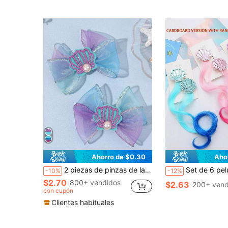
Ahorro de $0.30
Aho
2 piezas de pinzas de lazo de tul estilo océano - Conchas marinas brillantes & perlas con tul degradado azul-púrpura, accesorios para el cabello de sirena para bodas en la playa/verano
Set de 6 pelucas de princesa del océano mágico y princesa sirena - Diseño de concha marina en degradado vibrante, hechas de cabello ondulado y degradado duradero, estilo versá
-10%
-12%
$2.70
800+ vendidos
$2.63
200+ vend
con cupón
Clientes habituales