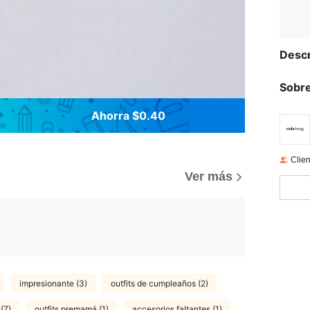
Descr
Sobre
Ahorra $0.40
Clien
Ver más
impresionante (3)
outfits de cumpleaños (2)
 (7)
outfits premamá (1)
accesorios faltantes (1)