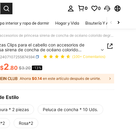
0
0
a. Press Enter to select.
pa interior y ropa de dormir
Hogar y Vida
Bisutería Y Accesorios
Be
10 piezas Clips para el cabello con accesorios de princesa sirena de concha de océano colorido degradado rizado para niñas
zas Clips para el cabello con accesorios de
sa sirena de concha de océano colorido
ado rizado para niñas
k2407107255874594
(100+ Comentarios)
2
$
.80
$3.20
-13%
ICE AND AVAILABILITY
Ahorra
$0.14
en este artículo después de unirte.
de Estilo
pura * 2 piezas
Peluca de concha * 10 Uds.
l*2
Rosa*2