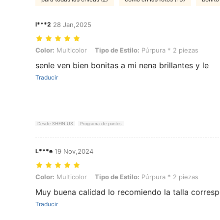
l***2
28 Jan,2025
Color: Multicolor, Tipo de Estilo: Púrpura * 2 piezas
Color:
Multicolor
Tipo de Estilo:
Púrpura * 2 piezas
senle ven bien bonitas a mi nena brillantes y le
Traducir
Desde SHEIN US
Programa de puntos
L***e
19 Nov,2024
Color: Multicolor, Tipo de Estilo: Púrpura * 2 piezas
Color:
Multicolor
Tipo de Estilo:
Púrpura * 2 piezas
Muy buena calidad lo recomiendo la talla corres
Traducir