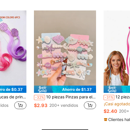
rro de $0.37
Ahorro de $1.37
til, ideal para juegos de fantasía y cosplay de niñas - Accesorios de cabello transformadores divertidos, regalo perfecto para niñas en Halloween y fiestas escolares
10 piezas Pinzas para el cabello de sirena lindas, pinzas para el cabello con conchas y estrellas de acrílico con perlas falsas, pinzas para el cabello de delfín de dibujos animados, accesorios para el cabello de niña para vacaciones de playa de verano
12 piezas de pasadores de pelo coloridos, ad
-32%
-31%
¡Casi agotado
$2.93
idos
200+ vendidos
$2.40
200+
Clientes ha