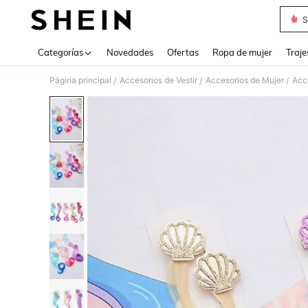
S
Use up 
Categorías
Novedades
Ofertas
Ropa de mujer
Traje
Página principal
Accesorios de Vestir
Accesorios de Mujer
Acce
/
/
/