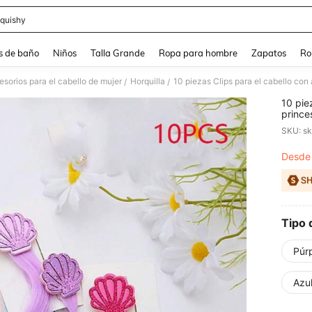
quishy
and down arrow keys to navigate search Búsqueda reciente and Busca y Encuentr
s de baño
Niños
Talla Grande
Ropa para hombre
Zapatos
Ro
sorios para el cabello de mujer
Horquilla
/
/
10 pie
prince
degrad
SKU: s
Desde
PR
Tipo 
Púr
Azu