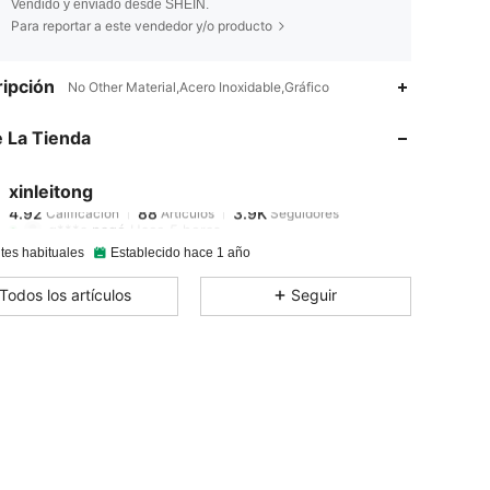
Vendido y enviado desde SHEIN.
Para reportar a este vendedor y/o producto
ipción
No Other Material,Acero Inoxidable,Gráfico
 La Tienda
4.92
88
3.9K
xinleitong
4.92
88
3.9K
Calificación
Artículos
Seguidores
q***a
pagó
Hace 5 horas
tes habituales
Establecido hace 1 año
4.92
88
3.9K
Todos los artículos
Seguir
4.92
88
3.9K
4.92
88
3.9K
4.92
88
3.9K