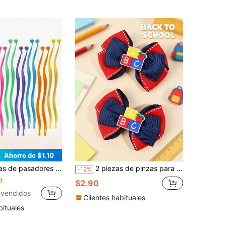
Ahorro de $1.10
ecuados para niñas, extensiones de pelo arcoíris con clip, ideales para peinados de cola de caballo
2 piezas de pinzas para el cabello con lazo de vuelta a la escuela, pinzas para el cabello con lazo de letra de manzana, pinzas de cocodrilo azul y rojo, pinzas para el cabello de temporada de graduación, accesorios para el cabello lindos para niñas, regalo
-12%
!
$2.90
 vendidos
Clientes habituales
bituales