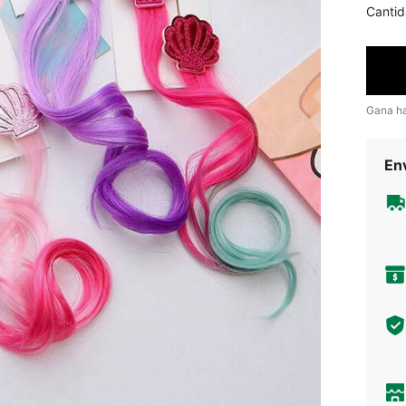
Cantid
Gana h
Env