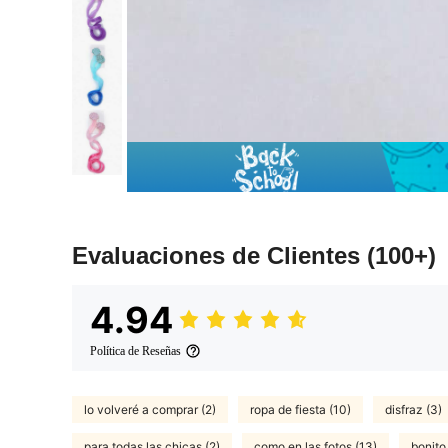
Evaluaciones de Clientes
(100+)
4.94
Política de Reseñas
lo volveré a comprar (2)
ropa de fiesta (10)
disfraz (3)
para todas las chicas (2)
como en las fotos (13)
bonito