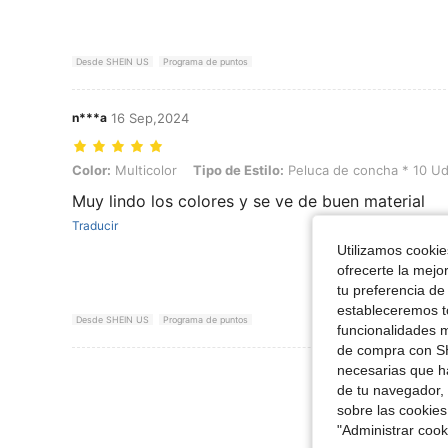
Desde SHEIN US
Programa de puntos
n***a
16 Sep,2024
Color: Multicolor, Tipo de Estilo: Peluca de concha * 10 Uds.
Color:
Multicolor
Tipo de Estilo:
Peluca de concha * 10 Ud
Muy lindo los colores y se ve de buen material
Traducir
Utilizamos cookies
ofrecerte la mejo
tu preferencia de
estableceremos to
Desde SHEIN US
Programa de puntos
funcionalidades m
de compra con SH
necesarias que h
Ver Más Re
de tu navegador, 
sobre las cookies
"Administrar coo