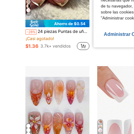
necesarias que h
de tu navegador, 
4
sobre las cookies
11
"Administrar coo
Ahorro de $0.54
Aho
24 piezas Puntas de uñas elegantes de verano de color nude con borde dorado, brillantes. Moda versátil para citas, fiestas, primavera/verano, adecuado para mujeres y niñas, uso diario en otoño/invierno. Set de uñas postizas removibles con gel de gelatina y lima incluidos, color de gel de gelatina aleatorio
Pegatinas de Uñas Acrílicas Florales Y2K 10 piezas/paquete, Uñas Postizas Holográficas de Forma Almendrada Media, Juego de Uñas Falsas DIY
-28%
-27%
Administrar 
¡Casi agotado!
$1.76
400+ vend
con cupón
$1.36
3.7k+ vendidos