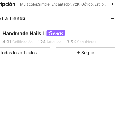
ipción
Multicolor,Simple, Encantador, Y2K, Gótico, Estilo Oriental, Cowboy
4.91
124
3.5K
 La Tienda
4.91
124
3.5K
Handmade Nails Li
k***0
está navegando
4.91
124
3.5K
Calificación
Artículos
Seguidores
Todos los artículos
Seguir
4.91
124
3.5K
4.91
124
3.5K
4.91
124
3.5K
4.91
124
3.5K
4.91
124
3.5K