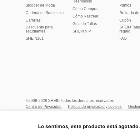
Reembolso
Blogger de Moda
Puntos
Cómo Comprar
Cadena de Suministro
Retirada de
Cómo Rastrear
Carreras
Cupón
Guía de Tallas
Descuento para
SHEIN Tarje
estudiantes
SHEIN VIP
regalo
SHEIN101
FAQ
©2009-2026 SHEIN Todos los derechos reservados
Centro de Privacidad
Política de privacidad y cookies
Gestio
No vendan ni compartan mi información personal
Términos y co
Reglas de IP de Marketplace
Aviso de copyright
Impresión
Lo sentimos, este producto está agotado. 
United States