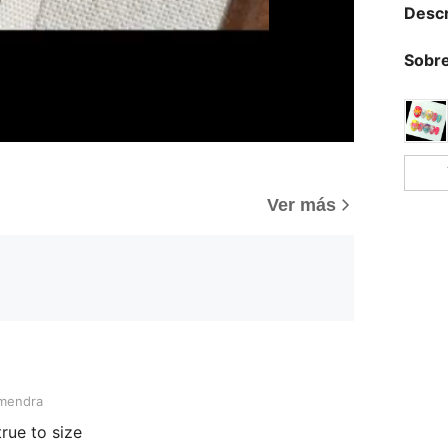
Descr
Sobre
Ver más
mendra
true to size