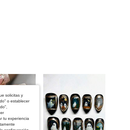
4.91
124
3.5K
4.91
124
3.5K
e solicitas y
odo" o establecer
do",
cer
r tu experiencia
ctamente