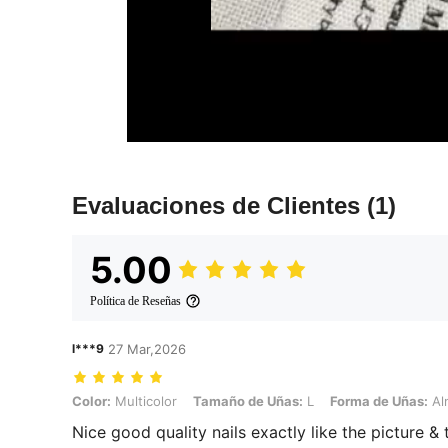
Evaluaciones de Clientes
(1)
5.00
Política de Reseñas
l***9
27 Mar,2026
Color: Multicolor, Tamaño de Uñas: L, Forma de Uñas: Almendra
Color:
Multicolor
Tamaño de Uñas:
L
Forma de Uñas:
Al
Nice good quality nails exactly like the picture & 