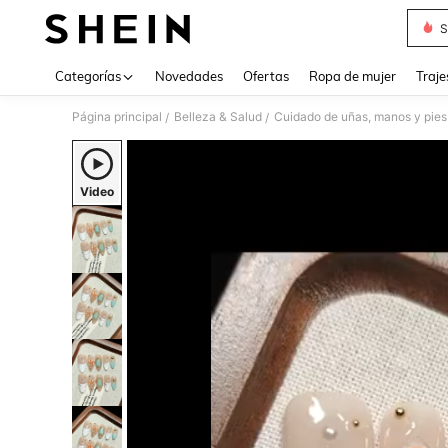
S
Use up 
Categorías
Novedades
Ofertas
Ropa de mujer
Traje
Página principal
Belleza & Salud
Cuidado de uñas, manos y pies
/
/
Video