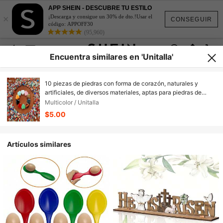
APP SHEIN - DESCUBRE TU ESTILO
×
¡Descarga y consigue un 30% de dto.!Usar el
CONSEGUIR
código: APPOFF30
(95,960)
Encuentra similares en 'Unitalla'
10 piezas de piedras con forma de corazón, naturales y
artificiales, de diversos materiales, aptas para piedras de
pulgar, decoraciones y complementos, con colores ricos y
Multicolor / Unitalla
textura suave
$5.00
Artículos similares