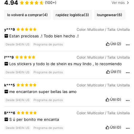
4.94
(100+)
Ver más
lo volveré a comprar
(4)
rapidez logística
(3)
loungewear
(6)
y***9
Color: Multicolor / Talla: Unitalla
Estan
preciosas
.!
Todo
bien
hecho
.!
Útil
(2)
Desde SHEIN US
Programa de puntos
l***9
Color: Multicolor / Talla: Unitalla
Los
stickers
y
todo
lo
de
shein
es
muy
lindo
,
lo
recomiendo
Útil
(1)
Desde SHEIN US
Programa de puntos
k***5
Color: Multicolor / Talla: Unitalla
me
encantaron
super
bellas
las
amo
Útil
(0)
Desde SHEIN US
Programa de puntos
16K Seguidores
4.92
B***6
Color: Multicolor / Talla: Unitalla
S
ú
per
bonito
me
encanta
Útil
(0)
16K Seguidores
Desde SHEIN US
Programa de puntos
4.92