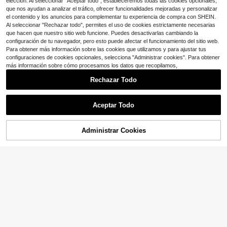
elección. Al seleccionar "Aceptar todo", estableceremos todas las cookies opcionales,
que nos ayudan a analizar el tráfico, ofrecer funcionalidades mejoradas y personalizar
el contenido y los anuncios para complementar tu experiencia de compra con SHEIN.
Al seleccionar "Rechazar todo", permites el uso de cookies estrictamente necesarias
que hacen que nuestro sitio web funcione. Puedes desactivarlas cambiando la
configuración de tu navegador, pero esto puede afectar el funcionamiento del sitio web.
Para obtener más información sobre las cookies que utilizamos y para ajustar tus
configuraciones de cookies opcionales, selecciona "Administrar cookies". Para obtener
más información sobre cómo procesamos los datos que recopilamos,
Rechazar Todo
Ahorro de $0.60
Aceptar Todo
50 piezas de pegatinas decorativas con borde vintage, adecuadas para teléfono, portátil, cuaderno, refrigerador, guitarra, pegatinas transparentes estéticas DIY, útiles escolares
-27%
¡Casi agotado!
1
Administrar Cookies
AÑADIR A LA BOLSA
¡11% DE DESCUENTO!
$
.60
200+ vendidos
Ahorro de $0.64
con cupón
50 piezas/paquete Pegatinas de patrón floral vintage para scrapbooking, pegatinas decorativas estéticas creativas, materiales de manualidades DIY, regalo festivo, útiles escolares personalizados para scrapbooking
-27%
1
$
.76
500+ vendidos
con cupón