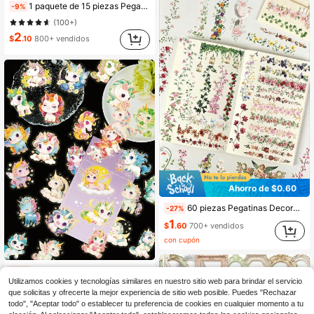
1 paquete de 15 piezas Pegatinas de marco de música de película vintage de PET para decoración DIY de álbum de recortes
-9%
(100+)
2
$
.10
800+ vendidos
Ahorro de $0.60
60 piezas Pegatinas Decorativas Florales de Borde, Pegatinas Transparentes Impermeables para Botella de Agua, Portátil, Teléfono, Escritorio, Pared, Equipaje, Refrigerador, Decoración de Habitación, Álbum de Recortes, Funda de Teléfono, Decoración del Hogar, Cumpleaños, Vacaciones, Regalo de Fiesta
-27%
1
$
.60
700+ vendidos
con cupón
50 piezas Pegatinas de Unicornio Impermeables Transparentes Adecuadas para Botella de Agua Portátil Guitarra Monopatín Refrigerador Escritorio Álbum de Recortes Funda de Teléfono Decoración de Habitación Decoración del Hogar Regalo de Cumpleaños Regalo de Vacaciones Regalo de Fiesta
-17%
Utilizamos cookies y tecnologías similares en nuestro sitio web para brindar el servicio
1
$
.66
que solicitas y ofrecerte la mejor experiencia de sitio web posible. Puedes "Rechazar
todo", "Aceptar todo" o establecer tu preferencia de cookies en cualquier momento a tu