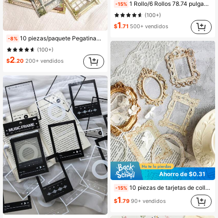
16K Seguidores
4.92
1 Rollo/6 Rollos 78.74 pulgadas (200 cm) Pegatinas PET con Temas de Paredes de Patio Antiguo y Flores y Hierba en Rollo para Recortar Decoración Scrapbooking Collage Personalizado DIY Material de Tarjeta Estética Junk Journal Suministros de Oficina & Escuela
-15%
(100+)
1
$
.71
500+ vendidos
16K Seguidores
4.92
10 piezas/paquete Pegatinas de ventana vintage, para manualidades, scrapbooking, creación de tarjetas, planificadores, decoraciones DIY, útiles escolares, vuelta al colegio
-8%
(100+)
2
$
.20
200+ vendidos
16K Seguidores
4.92
Ahorro de $0.31
10 piezas de tarjetas de collage con marco vintage calado y en relieve, material de papel DIY retro para manualidades, etiquetas decorativas para junk journal, agenda, útiles escolares y vuelta al cole
-15%
1
$
.79
90+ vendidos