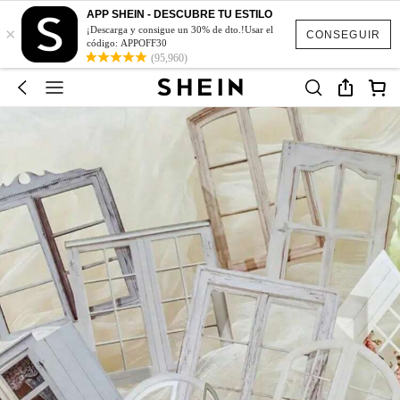
APP SHEIN - DESCUBRE TU ESTILO
×
¡Descarga y consigue un 30% de dto.!Usar el
CONSEGUIR
código: APPOFF30
(95,960)