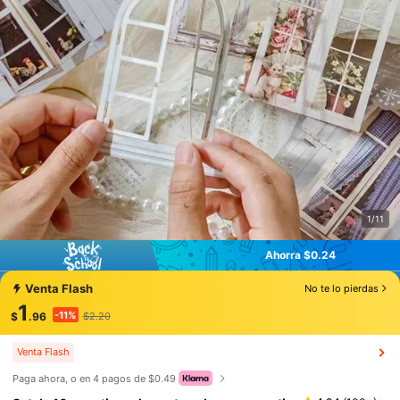
1/11
Ahorra $0.24
Ahorra $0.24
Venta Flash
No te lo pierdas
1
-11%
$
.96
$2.20
Venta Flash
Paga ahora, o en 4 pagos de $0.49