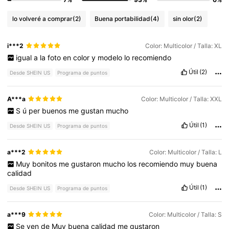
lo volveré a comprar
(2)
Buena portabilidad
(4)
sin olor
(2)
i***2
Color: Multicolor / Talla: XL
igual
a
la
foto
en
color
y
modelo
lo
recomiendo
Útil
(2)
Desde SHEIN US
Programa de puntos
A***a
Color: Multicolor / Talla: XXL
S
ú
per
buenos
me
gustan
mucho
Útil
(1)
Desde SHEIN US
Programa de puntos
a***2
Color: Multicolor / Talla: L
Muy
bonitos
me
gustaron
mucho
los
recomiendo
muy
buena
calidad
Útil
(1)
Desde SHEIN US
Programa de puntos
a***9
Color: Multicolor / Talla: S
Se
ven
de
Muy
buena
calidad
me
gustaron