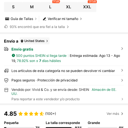
9 left
10 left
S
M
L
XL
XXL
Guía de Tallas
Verificar mi tamaño
93%
encontró que era fiel a la talla
Envío a
United States
Envío gratis
500 puntos SHEIN si llega tarde
Entrega estimada:
Ago 13 - Ago
19,
78.92% son ≤
7
días hábiles
Los artículos de esta categoría no se pueden devolver ni cambiar
Pagos seguros · Protección de privacidad
Vendido por: Vivid & Co. y se envía desde: SHEIN
Almacén de EE.
UU.
Para reportar a este vendedor y/o producto
4.85
(100+)
Ver más
Pequeña
La talla corresponde
Grande
7%
93%
0%