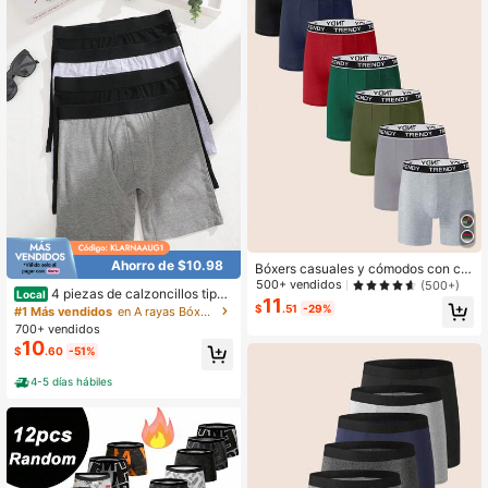
Ahorro de $10.98
Bóxers casuales y cómodos con cin
tura con estampado de letras para h
500+ vendidos
(500+)
4 piezas de calzoncillos tipo
Local
ombres
11
bóxer de algodón para hombre, ropa
$
.51
-29%
#1 Más vendidos
en A rayas Bóxers para hombre
interior transpirable con abertura, ta
700+ vendidos
lla S-XXXL
10
$
.60
-51%
4-5 días hábiles