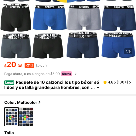
1/9
20
-21%
$
.38
$25.79
Paga ahora, o en 4 pagos de $5.09
Paquete de 10 calzoncillos tipo bóxer só
4.85
(
100+
)
Local
lidos y de talla grande para hombres, con
cintura elástica y transpirables, ropa inter
ior cómoda
Color: Multicolor
Talla