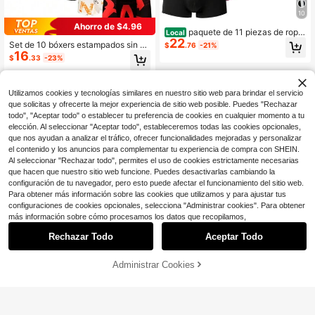
10
Ahorro de $4.96
paquete de 11 piezas de ropa
Local
22
interior de color liso para hombres c
Set de 10 bóxers estampados sin co
$
.76
-21%
on cintura con diseño de letras
16
sturas para hombre, de patrones ale
$
.33
-23%
atorios, con ropa interior de seda de
hielo ligera y transpirable
Utilizamos cookies y tecnologías similares en nuestro sitio web para brindar el servicio
que solicitas y ofrecerte la mejor experiencia de sitio web posible. Puedes "Rechazar
todo", "Aceptar todo" o establecer tu preferencia de cookies en cualquier momento a tu
elección. Al seleccionar "Aceptar todo", estableceremos todas las cookies opcionales,
que nos ayudan a analizar el tráfico, ofrecer funcionalidades mejoradas y personalizar
el contenido y los anuncios para complementar tu experiencia de compra con SHEIN.
Al seleccionar "Rechazar todo", permites el uso de cookies estrictamente necesarias
que hacen que nuestro sitio web funcione. Puedes desactivarlas cambiando la
configuración de tu navegador, pero esto puede afectar el funcionamiento del sitio web.
Para obtener más información sobre las cookies que utilizamos y para ajustar tus
configuraciones de cookies opcionales, selecciona "Administrar cookies". Para obtener
más información sobre cómo procesamos los datos que recopilamos,
Rechazar Todo
Aceptar Todo
Administrar Cookies
¡21% DE DESCUENTO!
AÑADIR A LA BOLSA