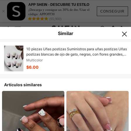
APP SHEIN - DESCUBRE TU ESTILO
×
¡Descarga y consigue un 30% de dto.!Usar el
CONSEGUIR
código: APPOFF30
(95,960)
Similar
10 piezas Uñas postizas Suministros para uñas postizas Uñas
postizas blancas de ojo de gato, negras, con flores grandes,
cortas para oficina y uso diario, kit de uñas artificiales que
Multicolor
incluye 1 hoja de pegatinas adhesivas y 1 lima pequeña
$6.00
Artículos similares