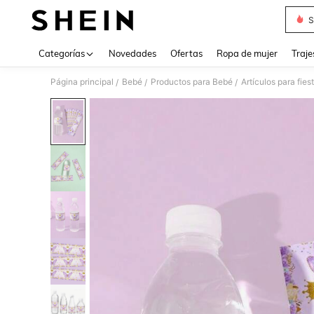
S
Use up 
Categorías
Novedades
Ofertas
Ropa de mujer
Traje
Página principal
Bebé
Productos para Bebé
Artículos para fie
/
/
/