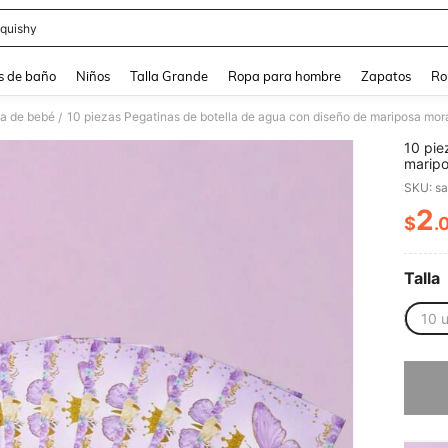
quishy
and down arrow keys to navigate search Búsqueda reciente and Busca y Encuentr
s de baño
Niños
Talla Grande
Ropa para hombre
Zapatos
Ro
sta de bebé
/
10 pie
maripo
recuer
SKU: s
sumini
envolt
2
$
.
PR
y bod
Talla
10 
Lo sent