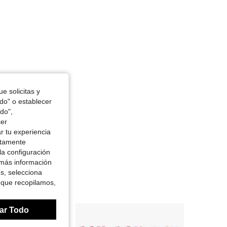
e solicitas y
odo" o establecer
do",
cer
r tu experiencia
ctamente
la configuración
 más información
es, selecciona
 que recopilamos,
ar Todo