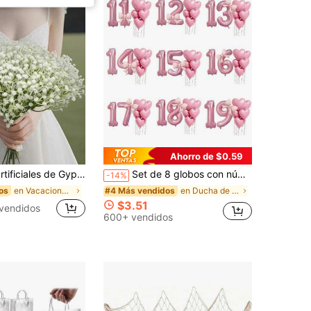
Ahorro de $0.59
sophila a granel, adecuado para decoración del hogar, decoración de mesa, arreglos florales DIY, decoración de bodas y fiestas, decoración de jardín interior y exterior, bodas, fiestas, decoración de habitaciones, decoración navideña.
Set de 8 globos con números en color rosa, edades de 10 a 19 años, globos con forma de corazón y lazos - tonos suaves, adecuado para decoración de baby shower, fiesta de cumpleaños de niña, cumpleaños de adultos, bautizo, baby shower, cumpleaños, decoración para fiesta de aniversario, globos con números, globos de papel de aluminio, San Valentín, boda, Día de la Madre
-14%
en Vacaciones Artículos para fiestas de bebés
en Ducha de bebé niña .
os
#4 Más vendidos
$3.51
vendidos
600+ vendidos