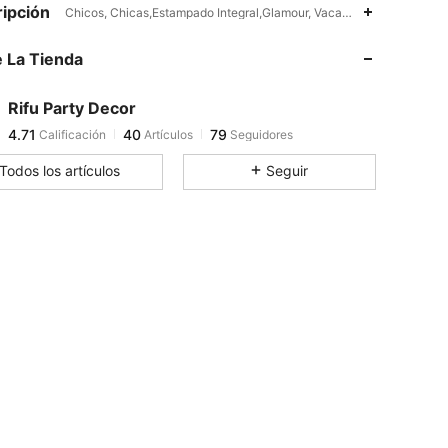
4.71
40
79
ipción
Chicos, Chicas,Estampado Integral,Glamour, Vacaciones, Fiesta de C
 La Tienda
4.71
40
79
Rifu Party Decor
4.71
40
79
Calificación
Artículos
Seguidores
b***2
pagó
Hace 1 día
Todos los artículos
Seguir
4.71
40
79
4.71
40
79
4.71
40
79
4.71
40
79
4.71
40
79