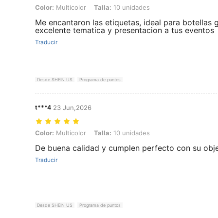
Color: Multicolor, Talla: 10 unidades
Color:
Multicolor
Talla:
10 unidades
Me encantaron las etiquetas, ideal para botellas 
excelente tematica y presentacion a tus eventos
Traducir
Desde SHEIN US
Programa de puntos
t***4
23 Jun,2026
Color: Multicolor, Talla: 10 unidades
Color:
Multicolor
Talla:
10 unidades
De buena calidad y cumplen perfecto con su obje
Traducir
Desde SHEIN US
Programa de puntos