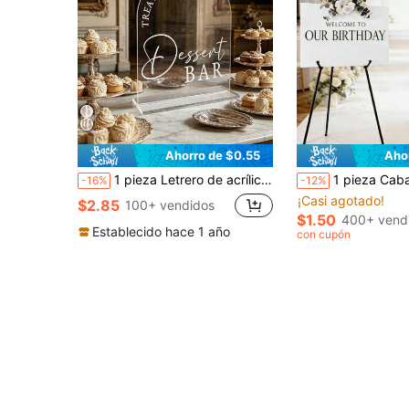
Ahorro de $0.55
Aho
1 pieza Letrero de acrílico impreso "Barra de postres" - Adecuado para baby shower al aire libre, fiesta, decoración de mesa de boda, letrero de barra de postres para té de la tarde, también adecuado para decoración de ceremonia de baby shower, suministros para baby shower
1 pieza Caballete plegable de 66 pulg/14.6 pulg, caballete para cartel de baby shower - Soporte de exhibición portátil - Capacidad de 5 libras, adecuado para pancartas y exhibición de carteles de baby shower, trípode de metal ajustable, caballete de piso y de m
-16%
-12%
¡Casi agotado!
$2.85
100+ vendidos
$1.50
400+ vend
Establecido hace 1 año
con cupón