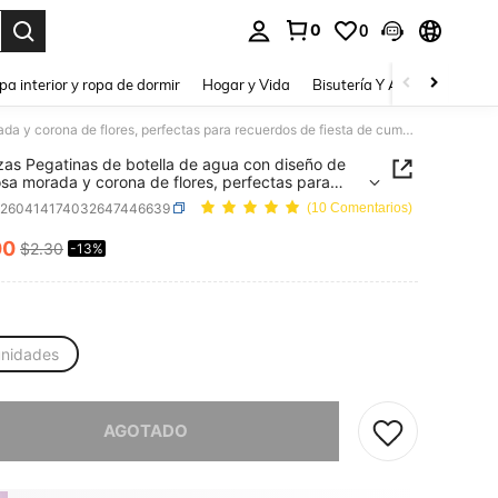
0
0
a. Press Enter to select.
pa interior y ropa de dormir
Hogar y Vida
Bisutería Y Accesorios
Be
10 piezas Pegatinas de botella de agua con diseño de mariposa morada y corona de flores, perfectas para recuerdos de fiesta de cumpleaños 1er año de niña, suministros de fiesta de baby shower, etiquetas de envoltura de botellas de agua para pequeños negocios y bodas
zas Pegatinas de botella de agua con diseño de
sa morada y corona de flores, perfectas para
dos de fiesta de cumpleaños 1er año de niña,
a260414174032647446639
(10 Comentarios)
stros de fiesta de baby shower, etiquetas de
ura de botellas de agua para pequeños negocios
00
$2.30
-13%
ICE AND AVAILABILITY
as
unidades
imos, este producto está agotado.
AGOTADO