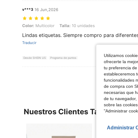
v***3
16 Jun,2026
Color: Multicolor, Talla: 10 unidades
Color:
Multicolor
Talla:
10 unidades
Lindas etiquetas. Siempre compro para diferente
Traducir
Utilizamos cookies
Desde SHEIN US
Programa de puntos
ofrecerte la mejo
tu preferencia de
estableceremos to
Ver Más Re
funcionalidades m
de compra con SH
necesarias que h
de tu navegador, 
sobre las cookies
Nuestros Clientes También Vie
"Administrar coo
Administrar 