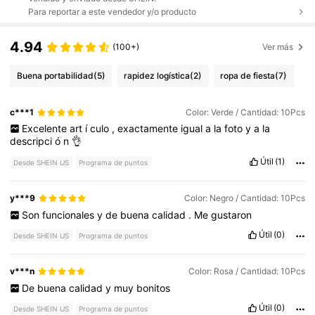
Para reportar a este vendedor y/o producto
4.94
(100+)
Ver más
Buena portabilidad
(5)
rapidez logística
(2)
ropa de fiesta
(7)
c***1
Color: Verde / Cantidad: 10Pcs
Excelente
art
í
culo
,
exactamente
igual
a
la
foto
y
a
la
descripci
ó
n
👌
Útil
(1)
Desde SHEIN US
Programa de puntos
y***9
Color: Negro / Cantidad: 10Pcs
Son
funcionales
y
de
buena
calidad
.
Me
gustaron
Útil
(0)
Desde SHEIN US
Programa de puntos
v***n
Color: Rosa / Cantidad: 10Pcs
De
buena
calidad
y
muy
bonitos
Útil
(0)
Desde SHEIN US
Programa de puntos