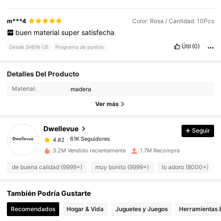
m***4
Color: Rosa / Cantidad: 10Pcs
buen
material
super
satisfecha
Útil
(0)
Desde SHEIN US
Programa de puntos
61K Seguidores
Detalles Del Producto
4.82
Material:
madera
61K Seguidores
Ver más
4.82
Dwellevue
Seguir
61K Seguidores
4.82
a***3
pagó
Hace 7 horas
3.2M Vendido recientemente
1.7M Recompra
61K Seguidores
4.82
de buena calidad (9999+)
muy bonito (9999+)
lo adoro (8000+)
También Podría Gustarte
61K Seguidores
4.82
Recomendados
Hogar & Vida
Juguetes y Juegos
Herramientas &