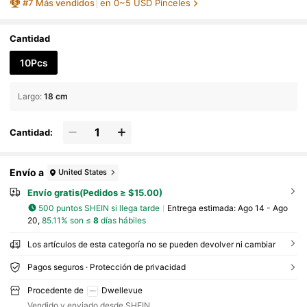
#
7
Más vendidos
en 0~5 USD Pinceles
para estudiantes, artistas y adultos que practi
can la pintura y manualidades. Útiles escolare
s.
Cantidad
10Pcs
Largo
:
18 cm
Cantidad:
Envío a
United States
Envío gratis(Pedidos ≥ $15.00)
500 puntos SHEIN si llega tarde
Entrega estimada:
Ago 14 - Ago
20,
85.11% son ≤
8
días hábiles
Los artículos de esta categoría no se pueden devolver ni cambiar
Pagos seguros · Protección de privacidad
Procedente de
Dwellevue
Vendido y enviado desde SHEIN.