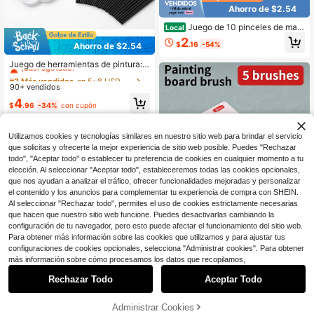
Ahorro de $2.54
Juego de 10 pinceles de mad
Local
era para detalles, pinceles en miniat
2
$
.16
-54%
Ahorro de $2.54
ura con mangos triangulares para d
#3 Más vendidos
en 5~8 USD Pinceles
etalles finos y pintura artística - acrí
¡Casi agotado!
Juego de herramientas de pintura: 6
lico, acuarela, pintura al óleo, bolígr
0 pinceles + 60 paletas de flor de ci
#3 Más vendidos
#3 Más vendidos
en 5~8 USD Pinceles
en 5~8 USD Pinceles
afos de pintura acrílica, juego de tiz
ruelo, combinación especializada d
a, juego de bolígrafos de pintura artí
90+ vendidos
¡Casi agotado!
¡Casi agotado!
e pincel y paleta diseñada para pint
stica, pinceles de arte boutique
#3 Más vendidos
en 5~8 USD Pinceles
4
uras acrílicas y acuarelas, adecuad
$
.96
-34%
con cupón
¡Casi agotado!
a para la creación artística
Utilizamos cookies y tecnologías similares en nuestro sitio web para brindar el servicio
que solicitas y ofrecerte la mejor experiencia de sitio web posible. Puedes "Rechazar
todo", "Aceptar todo" o establecer tu preferencia de cookies en cualquier momento a tu
elección. Al seleccionar "Aceptar todo", estableceremos todas las cookies opcionales,
que nos ayudan a analizar el tráfico, ofrecer funcionalidades mejoradas y personalizar
el contenido y los anuncios para complementar tu experiencia de compra con SHEIN.
Al seleccionar "Rechazar todo", permites el uso de cookies estrictamente necesarias
que hacen que nuestro sitio web funcione. Puedes desactivarlas cambiando la
configuración de tu navegador, pero esto puede afectar el funcionamiento del sitio web.
Para obtener más información sobre las cookies que utilizamos y para ajustar tus
configuraciones de cookies opcionales, selecciona "Administrar cookies". Para obtener
más información sobre cómo procesamos los datos que recopilamos,
OPETH Marketplace
Rechazar Todo
Aceptar Todo
opeth Set de 5 pinceles de colores
duales con mango de madera para
3
$
.82
-1%
pintura al óleo, limpieza de polvo y
Administrar Cookies
¡29% DE DESCUENTO!
AÑADIR A LA BOLSA