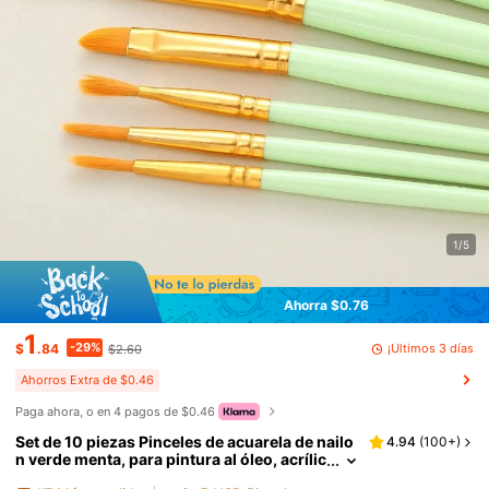
1/5
Ahorra $0.76
1
-29%
¡Últimos 3 días
$
.84
$2.60
Ahorros Extra de $0.46
Paga ahora, o en 4 pagos de $0.46
Set de 10 piezas Pinceles de acuarela de nailo
4.94
(
100+
)
n verde menta, para pintura al óleo, acrílic
a y DIY. Ideal como regalo de Año Nuevo,