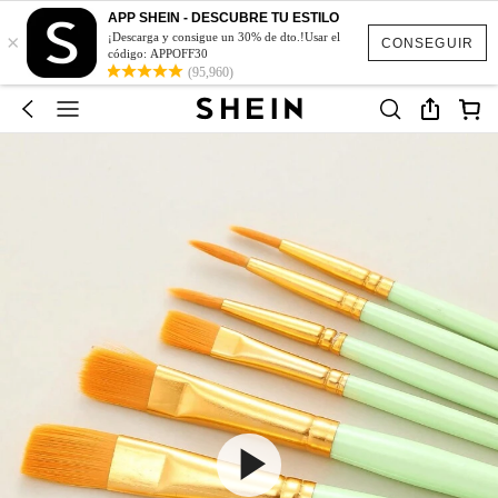
APP SHEIN - DESCUBRE TU ESTILO
×
¡Descarga y consigue un 30% de dto.!Usar el
CONSEGUIR
código: APPOFF30
(95,960)