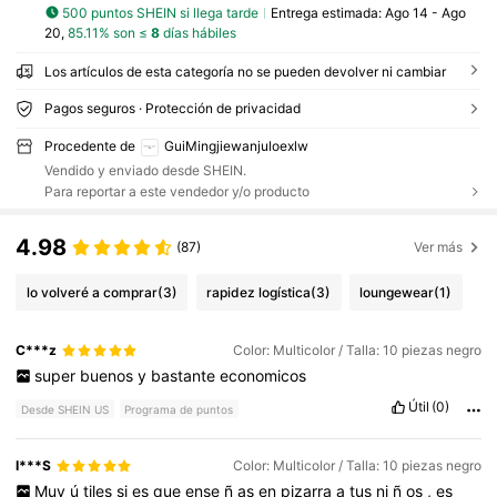
500 puntos SHEIN si llega tarde
Entrega estimada:
Ago 14 - Ago
20,
85.11% son ≤
8
días hábiles
Los artículos de esta categoría no se pueden devolver ni cambiar
Pagos seguros · Protección de privacidad
Procedente de
GuiMingjiewanjuloexlw
Vendido y enviado desde SHEIN.
Para reportar a este vendedor y/o producto
4.98
(87)
Ver más
lo volveré a comprar
(3)
rapidez logística
(3)
loungewear
(1)
C***z
Color: Multicolor / Talla: 10 piezas negro
super
buenos
y
bastante
economicos
Útil
(0)
Desde SHEIN US
Programa de puntos
I***S
Color: Multicolor / Talla: 10 piezas negro
Muy
ú
tiles
si
es
que
ense
ñ
as
en
pizarra
a
tus
ni
ñ
os
,
es