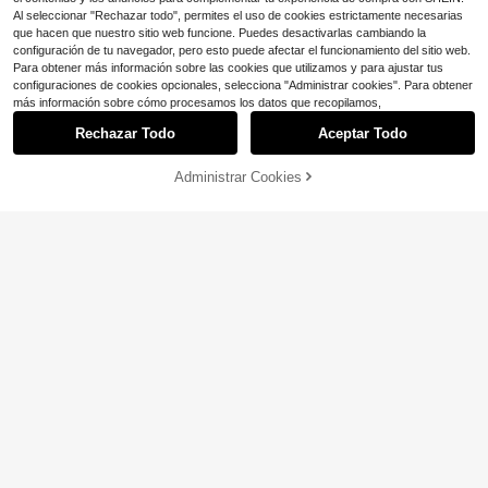
Al seleccionar "Rechazar todo", permites el uso de cookies estrictamente necesarias
que hacen que nuestro sitio web funcione. Puedes desactivarlas cambiando la
configuración de tu navegador, pero esto puede afectar el funcionamiento del sitio web.
Para obtener más información sobre las cookies que utilizamos y para ajustar tus
configuraciones de cookies opcionales, selecciona "Administrar cookies". Para obtener
Ahorro de $0.23
más información sobre cómo procesamos los datos que recopilamos,
Bolígrafo de pintura blanca perman
Rechazar Todo
Aceptar Todo
ente, marcador acrílico, suministros
500+ vendidos
de arte profesionales para papel ne
2
$
.37
-9%
gro, resaltar, tela, neumático, metal,
Administrar Cookies
AÑADIR A LA BOLSA
¡8% DE DESCUENTO!
madera, lienzo, vidrio, plástico, pied
ra, cerámica, metálico, dibujo, pintu
Set de bolígrafos resaltadores de pu
ra para adultos, artistas, estudiante
nta suave con barril mate de secad
s y principiantes (3/5 piezas)
Clientes habituales
o rápido, 4 colores
5
$
.40
-8%