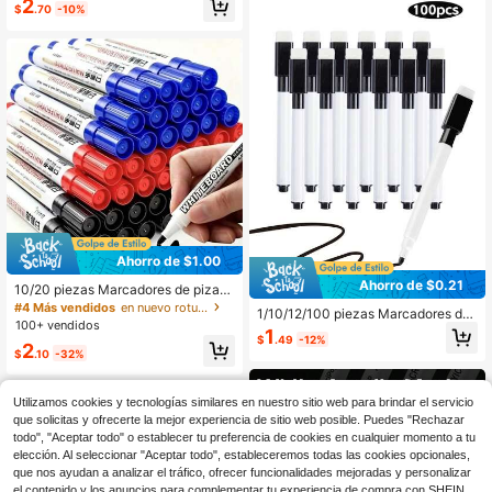
2
amarillo con colores aleatorios) +1
$
.70
-10%
Caja de absorción magnética +1 Bo
rrador magnético) /8 Bolígrafos mag
néticos para pizarra blanca con cab
ezal de cepillo +1 Caja de almacen
amiento., Regreso a la escuela
Ahorro de $1.00
Ahorro de $0.21
10/20 piezas Marcadores de pizarr
a blanca borrables, alta capacidad,
#4 Más vendidos
en nuevo rotulador
1/10/12/100 piezas Marcadores de
uso para maestros, dibujo en pizarr
100+ vendidos
pizarra blanca de punta fina, con ta
1
a, negro, fácil de borrar, regreso a la
$
.49
-12%
pa borradora incorporada, marcador
2
escuela
$
.10
-32%
es negros de escritura suave y bajo
olor, adecuados para aula, oficina, h
ogar, papelería multiusos, aplicable
Utilizamos cookies y tecnologías similares en nuestro sitio web para brindar el servicio
s a pizarras blancas de vidrio y met
al
que solicitas y ofrecerte la mejor experiencia de sitio web posible. Puedes "Rechazar
todo", "Aceptar todo" o establecer tu preferencia de cookies en cualquier momento a tu
elección. Al seleccionar "Aceptar todo", estableceremos todas las cookies opcionales,
que nos ayudan a analizar el tráfico, ofrecer funcionalidades mejoradas y personalizar
el contenido y los anuncios para complementar tu experiencia de compra con SHEIN.