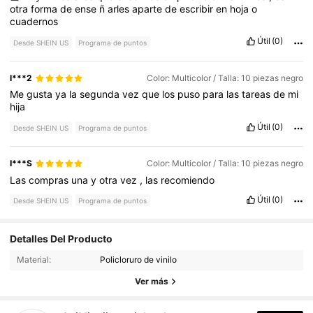
otra
forma
de
ense
ñ
arles
aparte
de
escribir
en
hoja
o
cuadernos
Útil
(0)
Desde SHEIN US
Programa de puntos
l***2
Color: Multicolor / Talla: 10 piezas negro
Me
gusta
ya
la
segunda
vez
que
los
puso
para
las
tareas
de
mi
hija
Útil
(0)
Desde SHEIN US
Programa de puntos
I***S
Color: Multicolor / Talla: 10 piezas negro
Las
compras
una
y
otra
vez
,
las
recomiendo
Útil
(0)
Desde SHEIN US
Programa de puntos
Detalles Del Producto
461 Seguidores
4.87
Material:
Policloruro de vinilo
461 Seguidores
4.87
Ver más
461 Seguidores
4.87