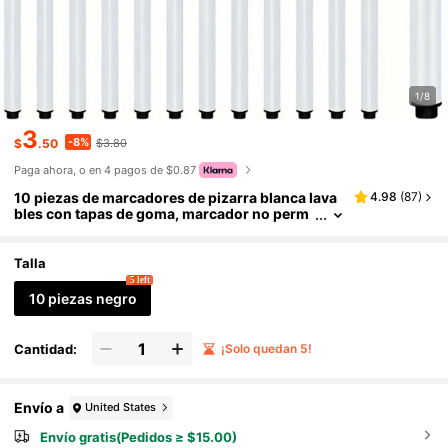
1/8
3
-8%
$
.50
$3.80
Paga ahora, o en 4 pagos de $0.87
10 piezas de marcadores de pizarra blanca lava
4.98
(
87
)
bles con tapas de goma, marcador no perm
anente para pizarra, aula, oficina, hogar (ne
gro), bolígrafo, marcadores, bolígrafos a granel,
artículos de papelería de goma, marcador de pu
Talla
ntos, vuelta al colegio
5 left
10 piezas negro
Cantidad:
¡Solo quedan 5!
Envío a
United States
Envío gratis(Pedidos ≥ $15.00)