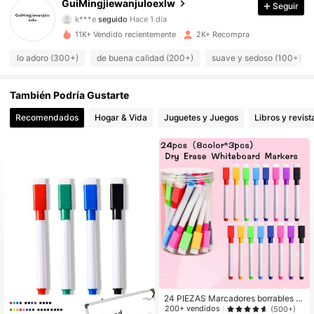
GuiMingjiewanjuloexlw
Seguir
k***e
seguido
Hace 1 día
461 Seguidores
4.87
11K+ Vendido recientemente
2K+ Recompra
461 Seguidores
4.87
lo adoro (300+)
de buena calidad (200+)
suave y sedoso (100+)
461 Seguidores
4.87
También Podría Gustarte
Recomendados
Hogar & Vida
Juguetes y Juegos
Libros y revist
461 Seguidores
4.87
461 Seguidores
4.87
461 Seguidores
4.87
461 Seguidores
4.87
461 Seguidores
4.87
24 PIEZAS Marcadores borrables n
o magnéticos de colores, bolígrafos
200+ vendidos
(500+)