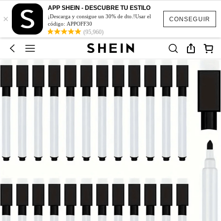
APP SHEIN - DESCUBRE TU ESTILO
×
¡Descarga y consigue un 30% de dto.!Usar el
CONSEGUIR
código: APPOFF30
(95,960)