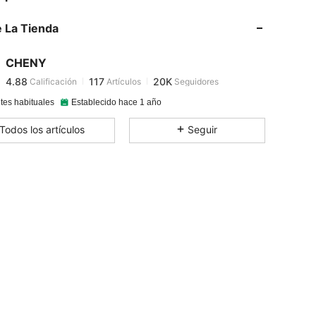
 La Tienda
4.88
117
20K
CHENY
4.88
117
20K
Calificación
Artículos
Seguidores
g***i
pagó
Hace 1 día
tes habituales
Establecido hace 1 año
4.88
117
20K
Todos los artículos
Seguir
4.88
117
20K
4.88
117
20K
4.88
117
20K
4.88
117
20K