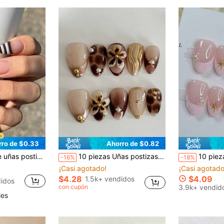
rro de $0.33
Ahorro de $0.82
 y lunares, uñas acrílicas, el set incluye: 1 pieza de pegamento de gelatina y 1 pieza de lima de uñas
10 piezas Uñas postizas Y2K de forma almendrada corta con diseño 3D tallado, estampado marrón y dorado, estilo francés hecho a mano, base color nude, Mocha Mousse
10 piezas de uñas postizas de corte almendrado, de estilo francés, con fl
-16%
-18%
¡Casi agotado!
¡Casi agotado
$4.28
$4.09
1.5k+ vendidos
idos
con cupón
3.9k+ vendid
les