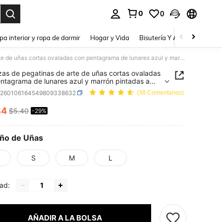
0
0
a. Press Enter to select.
pa interior y ropa de dormir
Hogar y Vida
Bisutería Y Accesorios
Be
10 piezas de pegatinas de arte de uñas cortas ovaladas con pentagrama de lunares azul y marrón pintadas a mano personalizadas estilo minimalista Y2K, uñas postizas cortas de presión sensibles hechas a mano
zas de pegatinas de arte de uñas cortas ovaladas
ntagrama de lunares azul y marrón pintadas a
ersonalizadas estilo minimalista Y2K, uñas
b260106164549809338632
(38 Comentarios)
as cortas de presión sensibles hechas a mano
84
$5.40
-29%
ICE AND AVAILABILITY
ño de Uñas
S
M
L
ad:
AÑADIR A LA BOLSA