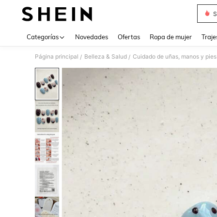
S
Use up 
Categorías
Novedades
Ofertas
Ropa de mujer
Traje
Página principal
Belleza & Salud
Cuidado de uñas, manos y pies
/
/