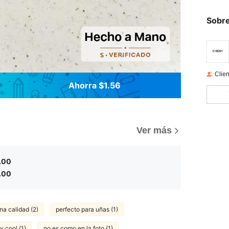
Sobre
Clien
Ahorra $1.56
Ver más
.00
.00
na calidad (2)
perfecto para uñas (1)
 cool (1)
no es como en la foto (1)