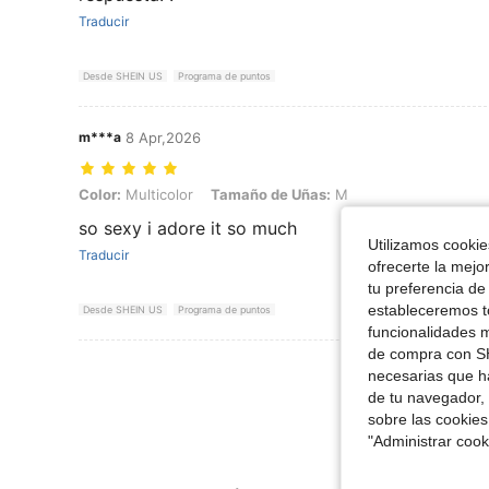
Traducir
Desde SHEIN US
Programa de puntos
m***a
8 Apr,2026
Color: Multicolor, Tamaño de Uñas: M
Color:
Multicolor
Tamaño de Uñas:
M
so sexy i adore it so much
Utilizamos cookies
Traducir
ofrecerte la mejo
tu preferencia de
estableceremos to
Desde SHEIN US
Programa de puntos
funcionalidades m
de compra con SH
Ver Más Re
necesarias que h
de tu navegador, 
sobre las cookies
"Administrar coo