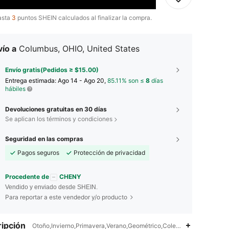
asta
3
puntos SHEIN calculados al finalizar la compra.
ío a
Columbus, OHIO, United States
Envío gratis(Pedidos ≥ $15.00)
Entrega estimada:
Ago 14 - Ago 20,
85.11% son ≤
8
días
hábiles
Devoluciones gratuitas en 30 días
Se aplican los términos y condiciones
Seguridad en las compras
Pagos seguros
Protección de privacidad
Procedente de
CHENY
Vendido y enviado desde SHEIN.
Para reportar a este vendedor y/o producto
4.88
117
20K
ipción
Otoño,Invierno,Primavera,Verano,Geométrico,Colegio,Recuperación 