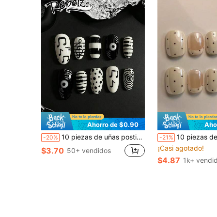
Ahorro de $0.90
Aho
10 piezas de uñas postizas hechas a mano estilo vintage Y2K, puntas de uñas acrílicas ovaladas medianas, esquema de color negro y blanco brillante tipo espejo, patrón de símbolo musical y tecla de piano, estilo artístico vanguardista, esencial de viaje, fácil de aplicar y reutilizable, suministros de arte de uñas, uñas postizas hechas a mano, arte de uñas de verano. Uñas lindas, manicura francesa. Arte de uñas gótico.
10 piezas de uñas postizas ovaladas cortas hechas a mano, estilo minimalista vintage suave, base nude translúcida, punta francesa blanca 
-20%
-21%
¡Casi agotado!
$3.70
50+ vendidos
$4.87
1k+ vendi