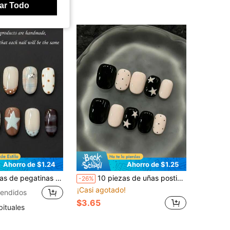
ar Todo
Ahorro de $1.24
Ahorro de $1.25
 Ins, pintadas a mano con lunares blancos y marrones, estrellas 3D de cinco puntas azul claro y cuadros, adecuadas para uso diario, uñas postizas hechas a mano
10 piezas de uñas postizas hechas a mano puras, uñas cortas, uñas ovaladas, uñas negras y rosas, uñas lindas, dulces y geniales, uñas postizas con contraste de color negro y rosa con estrellas y lunares pintados a mano para mujeres y niñas, uso en festivales de temporada, fiestas y vida diaria
-26%
¡Casi agotado!
endidos
$3.65
bituales