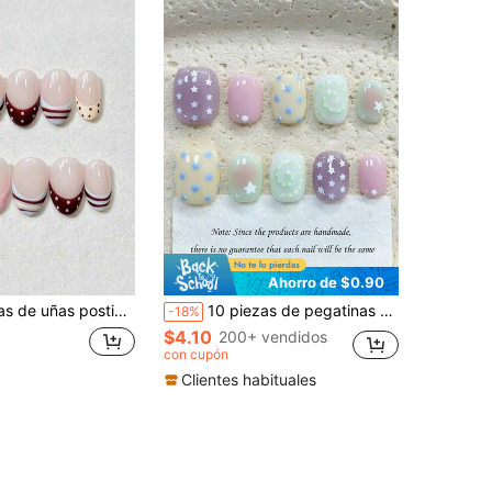
Ahorro de $0.90
nta francesa multicolor, uñas falsas con lunares rosa crema, rayas rojas y azules en contraste, acabado brillante reutilizables para manicura diaria dulce y femenina estilo Y2K
10 piezas de pegatinas de uñas cortas cuadradas/redondas con estrella de cinco puntas pintadas a mano, estilo minimalista fresco INS lindo Y2K, color macaron, manicura artística, uñas postizas cortas hechas a mano
-18%
$4.10
200+ vendidos
con cupón
Clientes habituales