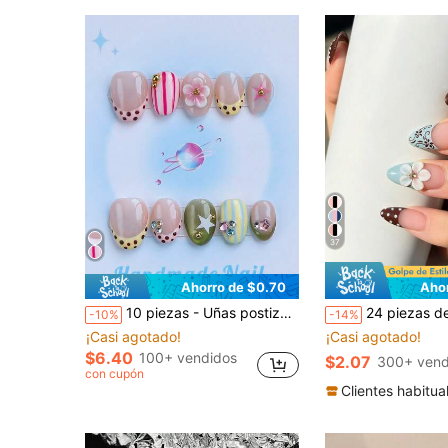
37
Ahorro de $0.70
Aho
10 piezas - Uñas postizas, forma redonda corta, 100% hechas a mano, estilo Y2K, calidad resistente, reutilizables. Color blanco, estilo francés, efecto 3D, adecuadas para uso diario, fiestas y también el mejor regalo festivo para niñas y mujeres.
24 piezas de uñas postizas de forma almendrada larga, uñas azul menta y marrón, flor de gel 3D, diseño de rayas
-10%
-14%
¡Casi agotado!
¡Casi agotado!
$6.40
100+ vendidos
$2.07
300+ vend
con cupón
Clientes habitua