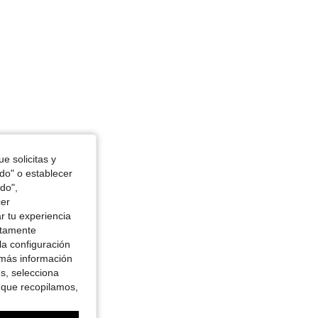
e solicitas y
odo" o establecer
do",
cer
r tu experiencia
ctamente
la configuración
 más información
es, selecciona
 que recopilamos,