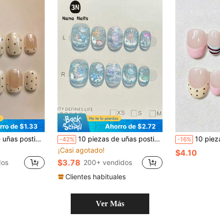
rro de $1.33
Ahorro de $2.72
& patrones de lunares café para mujeres y niñas, uso en primavera verano otoño invierno festivales fiestas y vida diaria
10 piezas de uñas postizas de ojo de gato azul para la playa, forma corta, diseño brillante de pececitos y estrellas de mar, uñas con brillo oceánico, uñas postizas de ojo de gato azul brillante con diseños de estrellas de mar y medusas (XS/S/M/L), suministros de uñas, uñas hechas a mano, uñas postizas
10 piezas de uñas postizas cortas redondas hechas a mano, base de gelatina nude con pu
-42%
-16%
¡Casi agotado!
$4.10
$3.78
dos
200+ vendidos
Clientes habituales
Ver Más