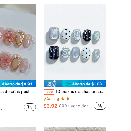
Ahorro de $0.91
Ahorro de $1.08
ores pequeñas y lindas de color rosa con bordes dorados, de estilo Y2K, de alta calidad, hechas a mano, versátiles y adecuadas para uso diario de niñas
10 piezas de uñas postizas personalizadas estilo Y2K, pintadas a mano, cortas, cuadradas y redondas, con diseños de espiral blanco, lunares blanco y negro, estrella de cinco puntas en amarillo, azul, rosa, verde, púrpura y plateado, lentejuelas, ojo de gato gris y blanco, adecuadas para reuniones casuales, festivales de música y fiestas, hechas a mano
-22%
!
¡Casi agotado!
$3.92
800+ vendidos
os