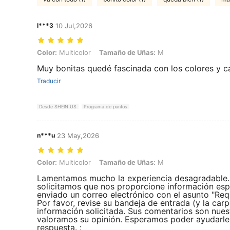
l***3
10 Jul,2026
Color: Multicolor, Tamaño de Uñas: M
Color:
Multicolor
Tamaño de Uñas:
M
Muy bonitas quedé fascinada con los colores y c
Traducir
Desde SHEIN US
Programa de puntos
n***u
23 May,2026
Color: Multicolor, Tamaño de Uñas: M
Color:
Multicolor
Tamaño de Uñas:
M
Lamentamos mucho la experiencia desagradable. P
solicitamos que nos proporcione información es
enviado un correo electrónico con el asunto "Req
Por favor, revise su bandeja de entrada (y la ca
información solicitada. Sus comentarios son nues
valoramos su opinión. Esperamos poder ayudarl
respuesta. :