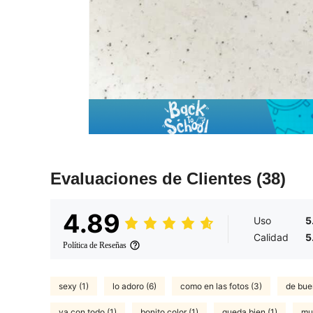
Evaluaciones de Clientes
(38)
4.89
Uso
5
Calidad
5
Política de Reseñas
sexy (1)
lo adoro (6)
como en las fotos (3)
de bue
va con todo (1)
bonito color (1)
queda bien (1)
muy