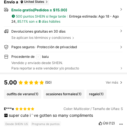
Envío a
United States
Envío gratis(Pedidos ≥ $15.00)
500 puntos SHEIN si llega tarde
Entrega estimada:
Ago 18 - Ago
24,
85.11% son ≤
8
días hábiles
Devoluciones gratuitas en 30 días
Se aplican los términos y condiciones
Pagos seguros · Protección de privacidad
Procedente de
baiu
Vendido y enviado desde SHEIN.
Para reportar a este vendedor y/o producto
5.00
(50)
Ver más
outfits de verano
(1)
ocasiones formales
(1)
regalo
(1)
E***e
Color: Multicolor / Tamaño de Uñas: S
super
cute
i
’
ve
gotten
so
many
compliments
Útil
(12)
Desde SHEIN US
Programa de puntos