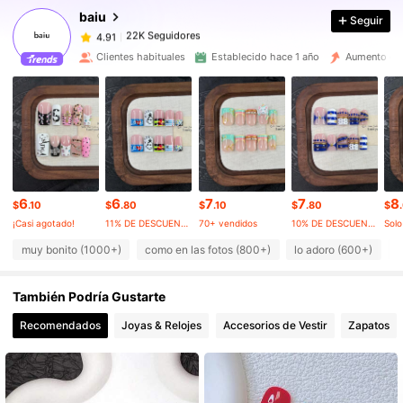
baiu
Seguir
22K Seguidores
4.91
s***s
pagó
Hace 1 horas
Clientes habituales
Establecido hace 1 año
Aumento de 
22K Seguidores
4.91
22K Seguidores
4.91
22K Seguidores
4.91
6
6
7
7
8
$
.10
$
.80
$
.10
$
.80
$
¡Casi agotado!
11% DE DESCUENTO
70+ vendidos
10% DE DESCUENTO
Solo
22K Seguidores
4.91
muy bonito (1000+)
como en las fotos (800+)
lo adoro (600+)
b
También Podría Gustarte
22K Seguidores
4.91
Recomendados
Joyas & Relojes
Accesorios de Vestir
Zapatos
22K Seguidores
4.91