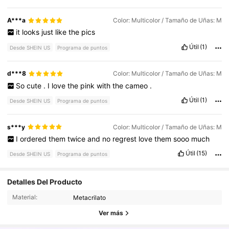
A***a
Color: Multicolor / Tamaño de Uñas: M
it
looks
just
like
the
pics
Útil
(1)
Desde SHEIN US
Programa de puntos
d***8
Color: Multicolor / Tamaño de Uñas: M
So
cute
.
I
love
the
pink
with
the
cameo
.
Útil
(1)
Desde SHEIN US
Programa de puntos
s***y
Color: Multicolor / Tamaño de Uñas: M
I
ordered
them
twice
and
no
regrest
love
them
sooo
much
Útil
(15)
Desde SHEIN US
Programa de puntos
22K Seguidores
4.91
Detalles Del Producto
Material:
Metacrilato
22K Seguidores
4.91
Ver más