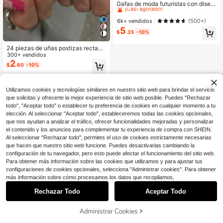
¡Casi agotado!
Gafas de moda futuristas con diseñ
o envolvente del estilo Y2K, acceso
#1 Más vendidos
#1 Más vendidos
en Elegante Gafas y accesorios para gafas de mujer
en Elegante Gafas y accesorios para gafas de mujer
rios de fiesta, playa, verano, vacaci
¡Casi agotado!
¡Casi agotado!
6k+ vendidos
(500+)
ones, exterior y viajes para mujeres
5
#1 Más vendidos
en Elegante Gafas y accesorios para gafas de mujer
$
.35
-10%
¡Casi agotado!
24 piezas de uñas postizas rectang
ulares de acrílico con estampados fl
300+ vendidos
orales 3D rosa, estilo Y2K, patrones
2
$
.60
-10%
de leopardo y cebra, acentos metáli
cos de cruz, cuentas de acero dora
do, punta francesa, estilo coreano
Utilizamos cookies y tecnologías similares en nuestro sitio web para brindar el servicio
que solicitas y ofrecerte la mejor experiencia de sitio web posible. Puedes "Rechazar
todo", "Aceptar todo" o establecer tu preferencia de cookies en cualquier momento a tu
elección. Al seleccionar "Aceptar todo", estableceremos todas las cookies opcionales,
que nos ayudan a analizar el tráfico, ofrecer funcionalidades mejoradas y personalizar
el contenido y los anuncios para complementar tu experiencia de compra con SHEIN.
Al seleccionar "Rechazar todo", permites el uso de cookies estrictamente necesarias
que hacen que nuestro sitio web funcione. Puedes desactivarlas cambiando la
configuración de tu navegador, pero esto puede afectar el funcionamiento del sitio web.
Para obtener más información sobre las cookies que utilizamos y para ajustar tus
configuraciones de cookies opcionales, selecciona "Administrar cookies". Para obtener
más información sobre cómo procesamos los datos que recopilamos,
Rechazar Todo
Aceptar Todo
Administrar Cookies
¡11% DE DESCUENTO!
AÑADIR A LA BOLSA