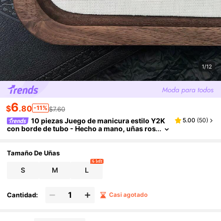
1/12
6
$
.80
-11%
$7.60
10 piezas Juego de manicura estilo Y2K
5.00
(
50
)
con borde de tubo - Hecho a mano, uñas ros
as, uñas verdes, manicura francesa rosa, es
trellas de camuflaje pintadas a mano y patrones
de camuflaje, patrones lindos pintados a mano,
Tamaño De Uñas
decoración de cruz dorada brillante, uñas exqui
6 left
sitas y elegantes - Adecuado para fiestas y uso
S
M
L
diario Uñas postizas hechas a mano
Cantidad:
Casi agotado