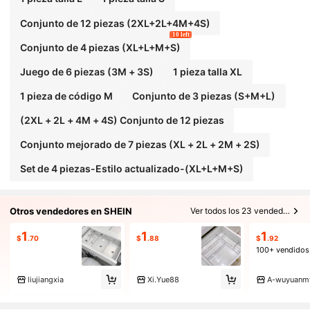
Conjunto de 12 piezas (2XL+2L+4M+4S)
10 left
Conjunto de 4 piezas (XL+L+M+S)
Juego de 6 piezas (3M + 3S)
1 pieza talla XL
1 pieza de código M
Conjunto de 3 piezas (S+M+L)
(2XL + 2L + 4M + 4S) Conjunto de 12 piezas
Conjunto mejorado de 7 piezas (XL + 2L + 2M + 2S)
Set de 4 piezas-Estilo actualizado-(XL+L+M+S)
Otros vendedores en SHEIN
Ver todos los 23 vendedores
1
1
1
$
.70
$
.88
$
.92
100+ vendidos
liujiangxia
Xi.Yue88
A-wuyuanm