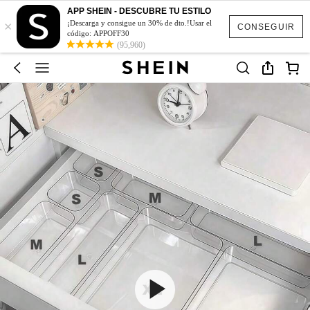
APP SHEIN - DESCUBRE TU ESTILO
×
¡Descarga y consigue un 30% de dto.!Usar el
CONSEGUIR
código: APPOFF30
(95,960)