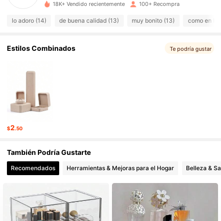
4.52
18K+ Vendido recientemente
100+ Recompra
lo adoro (14)
de buena calidad (13)
muy bonito (13)
como en las 
271 Seguidores
4.52
271 Seguidores
4.52
Estilos Combinados
Te podría gustar
271 Seguidores
4.52
271 Seguidores
4.52
271 Seguidores
4.52
2
$
.50
271 Seguidores
4.52
También Podría Gustarte
271 Seguidores
4.52
Recomendados
Herramientas & Mejoras para el Hogar
Belleza & Sa