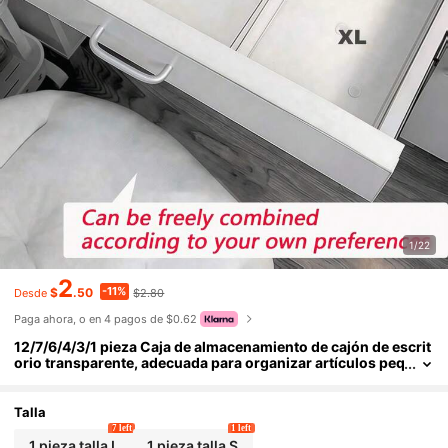
1/22
2
-11%
$
.50
$2.80
Desde
Paga ahora, o en 4 pagos de $0.62
12/7/6/4/3/1 pieza Caja de almacenamiento de cajón de escrit
orio transparente, adecuada para organizar artículos peq
ueños, ideal para cosméticos, herramientas de maquillaj
e y accesorios, puede categorizar artículos de papelería y ne
cesidades diarias, adecuada para dormitorio de estudiante, d
Talla
ecoración de habitación, almacenamiento de escritorio, cos
7 left
1 left
méticos
1 pieza talla L
1 pieza talla S