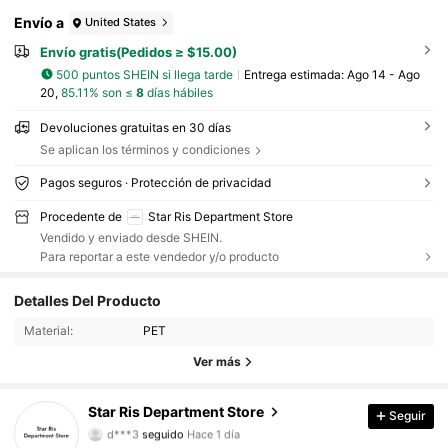
Envío a
United States
Envío gratis(Pedidos ≥ $15.00)
500 puntos SHEIN si llega tarde
Entrega estimada:
Ago 14 - Ago
20,
85.11% son ≤
8
días hábiles
Devoluciones gratuitas en 30 días
Se aplican los términos y condiciones
Pagos seguros · Protección de privacidad
Procedente de
Star Ris Department Store
Vendido y enviado desde SHEIN.
Para reportar a este vendedor y/o producto
Detalles Del Producto
271 Seguidores
4.52
Material:
PET
271 Seguidores
4.52
Ver más
271 Seguidores
4.52
Star Ris Department Store
Seguir
d***3
seguido
Hace 1 día
271 Seguidores