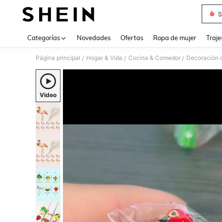
S
Use up 
Categorías
Novedades
Ofertas
Ropa de mujer
Traje
Página principal
Hogar & Vida
Cocina & Comedor
Decoración d
/
/
/
Video