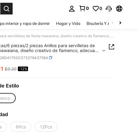
0
0
a. Press Enter to select.
pa interior y ropa de dormir
Hogar y Vida
Bisutería Y Accesorios
Be
12 piezas/6 piezas/2 piezas Anillos para servilletas de fiesta hawaiana, diseño creativo de flamenco, adecuado para decoración de fiestas, ambientación de mesa, reuniones en el hogar y bodas
zas/6 piezas/2 piezas Anillos para servilletas de
 hawaiana, diseño creativo de flamenco, adecuado
ecoración de fiestas, ambientación de mesa,
h260417000373279437584
nes en el hogar y bodas
81
$3.20
-12%
ICE AND AVAILABILITY
de Estilo
menco
dad
s
6Pcs
12Pcs