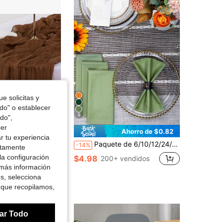
4.88
305
4.8K
4.88
305
4.8K
4.88
305
4.8K
e solicitas y
odo" o establecer
9
do",
cer
Ahorro de $0.70
Ahorro de $0.82
r tu experiencia
en Artículos en oferta para bodas camino de mesa
os
Pulgadas (Aprox. 90 X 300 Cm), Decoración De Mesa De Gasa Vintage, Adecuado para Bodas, Despedidas De Soltera, Decoración De Mesa De Baby Shower
Paquete de 6/10/12/24/50 servilletas verde salvia, tamaño 14*14/17*17 pulgadas, lavables, tela 100% poliéster, bordes cosidos, adecuadas para hoteles, restaurantes, fiestas festivas, bodas y otras ocasiones.
-14%
ctamente
100+)
en Artículos en oferta para bodas camino de mesa
en Artículos en oferta para bodas camino de mesa
os
os
la configuración
$4.98
200+ vendidos
100+)
100+)
 vendidos
 más información
en Artículos en oferta para bodas camino de mesa
os
es, selecciona
100+)
 que recopilamos,
ar Todo