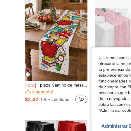
Utilizamos cookies
ofrecerte la mejo
22
tu preferencia de
estableceremos to
Aho
funcionalidades m
en Multicolor Caminos de mesa
#6 Más vendidos
1 pieza Camino de mesa de vuelta a la escuela, patrón de lápiz de manzana y libro con textura de lino, mantel de mesa de comedor, decoración de mesa para fiesta de temporada escolar, adecuado para cocina, comedor, fiesta de bienvenida en el aula, reunión con temática de estudiantes
6/12 paquetes Cheesecloth rosa Camino de mesa de 17x108 pu
-31%
Local
-47%
de compra con SH
¡Casi agotado!
en Multicolor Caminos de mesa
en Multicolor Caminos de mesa
#6 Más vendidos
#6 Más vendidos
(1000+
necesarias que h
¡Casi agotado!
¡Casi agotado!
de tu navegador, 
$2.40
$7.94
100+ vendidos
1.2k+ vend
en Multicolor Caminos de mesa
#6 Más vendidos
sobre las cookies
¡Casi agotado!
Envío Rápido
"Administrar coo
Administrar 