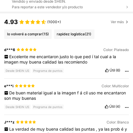
Vendido y enviado desde SHEIN.
Para reportar a este vendedor y/o producto
4.93
(1000+)
Ver más
lo volveré a comprar
(15)
rapidez logística
(21)
d***6
Color: Plateado
Excelente
me
encantaron
justo
lo
que
ped
í
tal
cual
a
la
imagen
muy
buena
calidad
las
recomiendo
Útil
(6)
Desde SHEIN US
Programa de puntos
e***i
Color: Multicolor
De
buen
material
igual
a
la
imagen
f
á
cil
uso
me
encantaron
son
muy
buenas
Útil
(4)
Desde SHEIN US
Programa de puntos
J***z
Color: Blanco
La
verdad
de
muy
buena
calidad
las
puntas
,
ya
las
prob
é
y