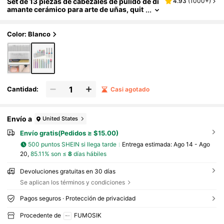
Set de 13 piezas de cabezales de pulido de di
4.93
(
1000+
)
amante cerámico para arte de uñas, quit
aesmalte, empujador de cutículas y acce
sorios de lima de uñas
Color: Blanco
Cantidad:
Casi agotado
Envío a
United States
Envío gratis(Pedidos ≥ $15.00)
500 puntos SHEIN si llega tarde
Entrega estimada:
Ago 14 - Ago
20,
85.11% son ≤
8
días hábiles
Devoluciones gratuitas en 30 días
Se aplican los términos y condiciones
Pagos seguros · Protección de privacidad
Procedente de
FUMOSIK