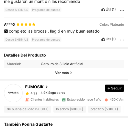
me
gustaron
un
mont
ó
n
las
recomiendo
Útil
(1)
Desde SHEIN US
Programa de puntos
A***G
Color: Plateado
completo
las
brocas
,
lleg
ó
en
muy
buen
estado
Útil
(1)
Desde SHEIN US
Programa de puntos
Detalles Del Producto
4.9K Seguidores
4.92
Material:
Carburo de Silicio Artificial
Ver más
4.9K Seguidores
4.92
FUMOSIK
Seguir
4.9K Seguidores
4.92
a***7
pagó
Hace 12 horas
Clientes habituales
Establecido hace 1 año
430K Vendid
de buena calidad (9000+)
lo adoro (6000+)
práctico (5000+)
m
4.9K Seguidores
4.92
También Podría Gustarte
4.9K Seguidores