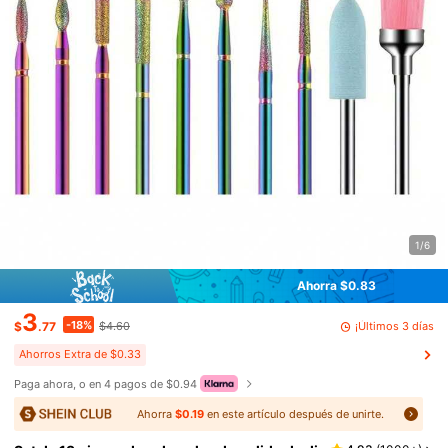
1/6
Ahorra $0.83
3
-18%
¡Últimos 3 días
$
.77
$4.60
Ahorros Extra de $0.33
Paga ahora, o en 4 pagos de $0.94
Ahorra
$0.19
en este artículo después de unirte.