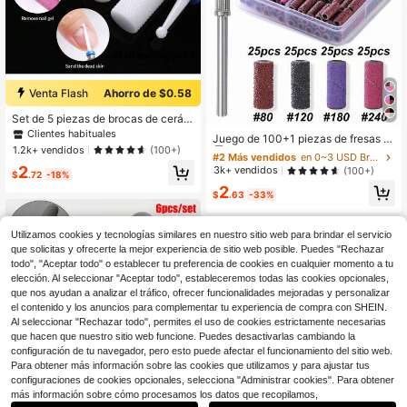
Venta Flash
Ahorro de $0.58
Set de 5 piezas de brocas de cerám
#2 Más vendidos
en 0~3 USD Brocas para uñas
ica de carburo de tungsteno para ta
Clientes habituales
Clientes habituales
Juego de 100+1 piezas de fresas p
ladro de uñas, cortador de uñas rota
1.2k+ vendidos
(100+)
ara uñas de 4 tamaños con pinzas
¡Casi agotado!
#2 Más vendidos
#2 Más vendidos
en 0~3 USD Brocas para uñas
en 0~3 USD Brocas para uñas
tivo con fresa para herramientas de
pequeñas, ruedas de lijado mini de
2
manicura y pedicura
Clientes habituales
Clientes habituales
3k+ vendidos
(100+)
$
.72
-18%
3 mm, accesorios de herramientas
¡Casi agotado!
¡Casi agotado!
#2 Más vendidos
en 0~3 USD Brocas para uñas
2
de manicura para limadora de uñas
$
.63
-33%
Clientes habituales
eléctrica
¡Casi agotado!
Utilizamos cookies y tecnologías similares en nuestro sitio web para brindar el servicio
que solicitas y ofrecerte la mejor experiencia de sitio web posible. Puedes "Rechazar
todo", "Aceptar todo" o establecer tu preferencia de cookies en cualquier momento a tu
elección. Al seleccionar "Aceptar todo", estableceremos todas las cookies opcionales,
que nos ayudan a analizar el tráfico, ofrecer funcionalidades mejoradas y personalizar
el contenido y los anuncios para complementar tu experiencia de compra con SHEIN.
Al seleccionar "Rechazar todo", permites el uso de cookies estrictamente necesarias
que hacen que nuestro sitio web funcione. Puedes desactivarlas cambiando la
configuración de tu navegador, pero esto puede afectar el funcionamiento del sitio web.
Para obtener más información sobre las cookies que utilizamos y para ajustar tus
configuraciones de cookies opcionales, selecciona "Administrar cookies". Para obtener
Ahorro de $0.48
más información sobre cómo procesamos los datos que recopilamos,
Ahorro de $2.67
DeDryDS 6 piezas Juego de manic