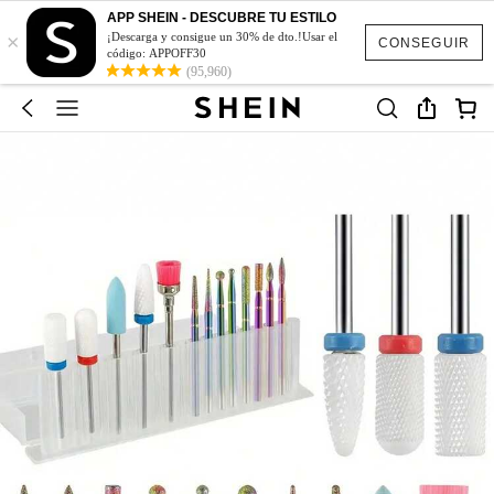
APP SHEIN - DESCUBRE TU ESTILO
×
¡Descarga y consigue un 30% de dto.!Usar el
CONSEGUIR
código: APPOFF30
(95,960)