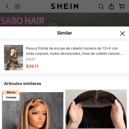
Similar
Peluca frontal de encaje de cabello humano de 13x4 con
onda corporal, nudos decolorados, línea de cabello natural,
200 de densidad, HD frontal de encaje, cabello mezclado con
S4/27
reflejos rubio miel de 4/27, 5x5 sin pegamento, lista para usar,
$28.11
28 pulgadas, para mujeres
Artículos similares