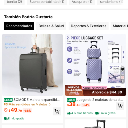
bonito (2)
Buena portabilidad (1)
Asequible (1)
senderismo (1)
También Podría Gustarte
Recomendados
Belleza & Salud
Deportes & Exteriores
Material 
4
Ahorro de $44.30
SOMODE Maleta expandible
Juego de 2 maletas de cabin
Local
Local
38
de cuerpo blando con ruedas girato
a, maleta rígida de PC+ABS de 20 p
#3 Más vendidos
en Maletas
$
.40
-54%
rias, SPINNER DE 28 PULGADAS, N
ulgadas con neceser de maquillaje
49
$
.70
-68%
EGRO
de 12 pulgadas, ruedas giratorias, ta
4-5 días hábiles
Envío gratis
maño apto para cabina según las n
Envío gratis
ormas de la TSA, ligero.