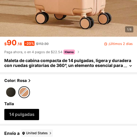
1/8
90
-20%
¡Últimos 2 días
$
.18
$112.30
Paga ahora, o en 4 pagos de $22.54
Maleta de cabina compacta de 14 pulgadas, ligera y duradera
con ruedas giratorias de 360°, un elemento esencial para
viajar
Color: Rosa
Talla
14 pulgadas
Envío a
United States