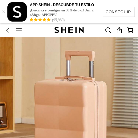
APP SHEIN - DESCUBRE TU ESTILO
×
¡Descarga y consigue un 30% de dto.!Usar el
CONSEGUIR
código: APPOFF30
(95,960)