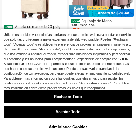
7
Ahorro de $76.48
Equipaje de Mano
Local
100+ vendidos
Maleta de mano de 20 pulgad
Local
76
37
as, maleta rígida de ABS con ruedas
$
.52
-50%
$
.32
-63%
Utilizamos cookies y tecnologías similares en nuestro sitio web para brindar el servicio
giratorias y cerradura de combinaci
ón TSA, equipaje de viaje ligero con
que solicitas y ofrecerte la mejor experiencia de sitio web posible. Puedes "Rechazar
4-5 días hábiles
Free Shipping
4-5 días hábiles
Envío gratis
ruedas para viajes, color beige
todo", "Aceptar todo" o establecer tu preferencia de cookies en cualquier momento a tu
elección. Al seleccionar "Aceptar todo", estableceremos todas las cookies opcionales,
que nos ayudan a analizar el tráfico, ofrecer funcionalidades mejoradas y personalizar
el contenido y los anuncios para complementar tu experiencia de compra con SHEIN.
Al seleccionar "Rechazar todo", permites el uso de cookies estrictamente necesarias
que hacen que nuestro sitio web funcione. Puedes desactivarlas cambiando la
Mostrar artículos similares con stock en '
14 pulgadas
'
Ver todo
configuración de tu navegador, pero esto puede afectar el funcionamiento del sitio web.
Para obtener más información sobre las cookies que utilizamos y para ajustar tus
configuraciones de cookies opcionales, selecciona "Administrar cookies". Para obtener
más información sobre cómo procesamos los datos que recopilamos,
Rechazar Todo
4
5
Ahorro de $38.21
Ahorro de $71.00
Aceptar Todo
Lo sentimos, este producto está agotado.
Maleta rígida ligera de 20/24/
Local
Juegos de equipaje, juego de
Local
28 pulgadas - Equipaje expandible
#6 Más vendidos
en Azul Equipaje
equipaje de carcasa rígida expandi
Clientes habituales
ABS con ruedas giratorias, cerradur
ble, espacioso y liviano con ruedas
70+ vendidos
49
Administrar Cookies
AGOTADO
a aprobada por la TSA, ruedas silen
$
.00
-59%
giratorias, cerradura TSA, duradero
36
$
.59
-51%
ciosas de 360° y asa telescópica p
para viajes, maletas de 20/26/28 pu