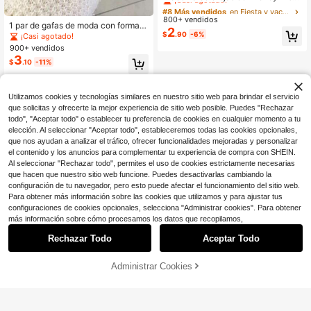
ey con diseño de rana de cuento de
#8 Más vendidos
#8 Más vendidos
en Fiesta y vacaciones Sombreros De Fiesta
en Fiesta y vacaciones Sombreros De Fiesta
hadas, accesorio de disfraz lindo es
800+ vendidos
¡Casi agotado!
¡Casi agotado!
1 par de gafas de moda con forma d
tilo cuento de hadas, accesorio par
2
#8 Más vendidos
en Fiesta y vacaciones Sombreros De Fiesta
e corazón para mujer, decoradas co
$
.90
-6%
a fotos de apariencia alta, esencial
¡Casi agotado!
n perlas falsas, accesorios de novi
¡Casi agotado!
para fiestas y salidas en parques te
900+ vendidos
a, suministros para fiestas de veran
máticos, adecuado para uso diario/
3
$
.10
-11%
o & bodas, estilo
cumpleaños/festivos, accesorio par
a fotos de fiesta de cumpleaños, im
prescindible para el registro de entr
ada
Utilizamos cookies y tecnologías similares en nuestro sitio web para brindar el servicio
que solicitas y ofrecerte la mejor experiencia de sitio web posible. Puedes "Rechazar
todo", "Aceptar todo" o establecer tu preferencia de cookies en cualquier momento a tu
elección. Al seleccionar "Aceptar todo", estableceremos todas las cookies opcionales,
que nos ayudan a analizar el tráfico, ofrecer funcionalidades mejoradas y personalizar
el contenido y los anuncios para complementar tu experiencia de compra con SHEIN.
Al seleccionar "Rechazar todo", permites el uso de cookies estrictamente necesarias
que hacen que nuestro sitio web funcione. Puedes desactivarlas cambiando la
configuración de tu navegador, pero esto puede afectar el funcionamiento del sitio web.
Para obtener más información sobre las cookies que utilizamos y para ajustar tus
configuraciones de cookies opcionales, selecciona "Administrar cookies". Para obtener
más información sobre cómo procesamos los datos que recopilamos,
Rechazar Todo
Aceptar Todo
Administrar Cookies
¡10% DE DESCUENTO!
AÑADIR A LA BOLSA