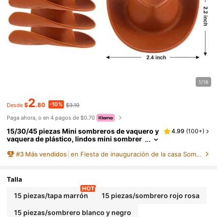
1/16
2
-10%
$
.80
$3.10
Desde
Paga ahora, o en 4 pagos de $0.70
15/30/45 piezas Mini sombreros de vaquero y
4.99
(
100+
)
vaquera de plástico, lindos mini sombrer
os, pequeños sombreros de fiesta, acces
#
3
Más vendidos
en Fiesta de inauguración de la casa Sombreros De
orios de juguete para muñecas, adecuados pa
ra juego de rol y decoración de casa de muñe
cas
Talla
15 piezas/tapa marrón
15 piezas/sombrero rojo rosa
15 piezas/sombrero blanco y negro