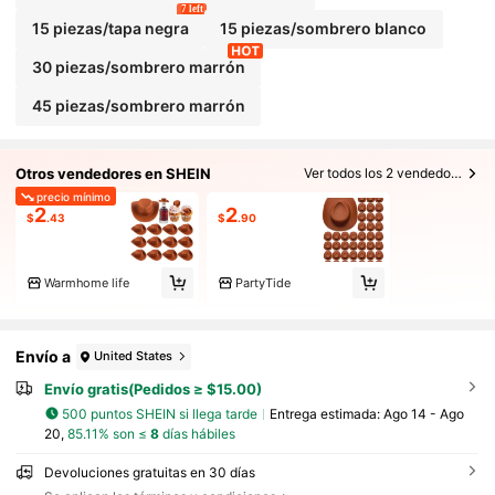
7 left
15 piezas/tapa negra
15 piezas/sombrero blanco
30 piezas/sombrero marrón
45 piezas/sombrero marrón
Otros vendedores en SHEIN
Ver todos los 2 vendedores
precio mínimo
2
2
$
.43
$
.90
Warmhome life
PartyTide
Envío a
United States
Envío gratis(Pedidos ≥ $15.00)
500 puntos SHEIN si llega tarde
Entrega estimada:
Ago 14 - Ago
20,
85.11% son ≤
8
días hábiles
Devoluciones gratuitas en 30 días