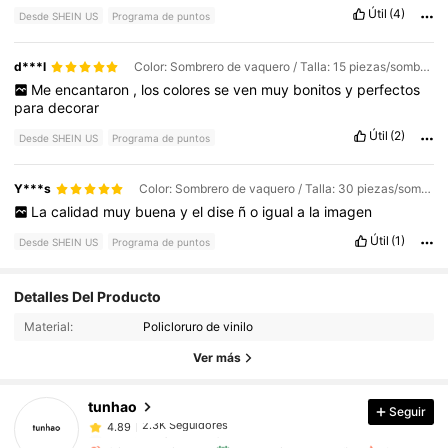
decoraci
ó
n
,
moldes
de
silicona
,
globos
,
zapatos
de
todo
me
Útil
(4)
Desde SHEIN US
Programa de puntos
encanta
10
de
10
🥰
d***l
Color: Sombrero de vaquero / Talla: 15 piezas/sombrero rojo rosa
Me
encantaron
,
los
colores
se
ven
muy
bonitos
y
perfectos
para
decorar
Útil
(2)
Desde SHEIN US
Programa de puntos
Y***s
Color: Sombrero de vaquero / Talla: 30 piezas/sombrero marrón
La
calidad
muy
buena
y
el
dise
ñ
o
igual
a
la
imagen
Útil
(1)
Desde SHEIN US
Programa de puntos
2.3K Seguidores
4.89
Detalles Del Producto
Material:
Policloruro de vinilo
2.3K Seguidores
4.89
Ver más
tunhao
Seguir
2.3K Seguidores
4.89
b***9
pagó
Hace 1 día