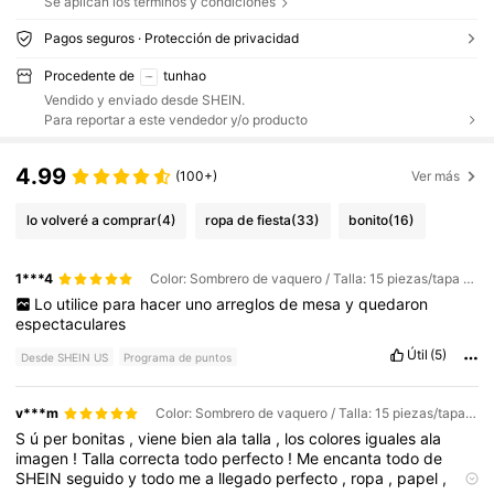
Se aplican los términos y condiciones
Pagos seguros · Protección de privacidad
Procedente de
tunhao
Vendido y enviado desde SHEIN.
Para reportar a este vendedor y/o producto
4.99
(100+)
Ver más
lo volveré a comprar
(4)
ropa de fiesta
(33)
bonito
(16)
1***4
Color: Sombrero de vaquero / Talla: 15 piezas/tapa marrón
Lo
utilice
para
hacer
uno
arreglos
de
mesa
y
quedaron
espectaculares
Útil
(5)
Desde SHEIN US
Programa de puntos
v***m
Color: Sombrero de vaquero / Talla: 15 piezas/tapa marrón
S
ú
per
bonitas
,
viene
bien
ala
talla
,
los
colores
iguales
ala
imagen
!
Talla
correcta
todo
perfecto
!
Me
encanta
todo
de
SHEIN
seguido
y
todo
me
a
llegado
perfecto
,
ropa
,
papel
,