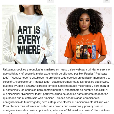
ge cute Y2K y clean girl, perfecta p
ara salidas de primavera/verano/ot
oño, hogar, vuelta al colegio, festiv
al del oeste, cita dulce, vacacione
s, moda diaria
22
Venta Flash
Ahorro de $1.65
33
GLAMSKIN
Ahorro de $1.00
Top de punto a rayas sexy y ajustad
o para mujer de Vaiaye, primavera/v
¡Casi agotado!
GLAMSKIN
erano, camiseta casual de unicolor
8k+ vendidos
GLAMSKIN Top de punto de manga
con cuello cuadrado, adecuada par
6
larga con rayas sexy y ajuste ceñid
¡Casi agotado!
$
.84
-19%
a vacaciones en la playa & uso diari
o para mujer, camiseta básica de cu
o, estilo Vacationcore, chic & elega
2.1k+ vendidos
ello cuadrado de unicolor, adecuad
Utilizamos cookies y tecnologías similares en nuestro sitio web para brindar el servicio
nte
7
$
.99
-11%
a para salidas de otoño, uso diario c
28
que solicitas y ofrecerte la mejor experiencia de sitio web posible. Puedes "Rechazar
7
asual y vuelta a la escuela
todo", "Aceptar todo" o establecer tu preferencia de cookies en cualquier momento a tu
Camiseta gráfica Art Is E
Camiseta Unisex con Po
Local
NEW
Local
NEW
elección. Al seleccionar "Aceptar todo", estableceremos todas las cookies opcionales,
5
14
verywhere, camiseta suave de cuel
rtada del Álbum de Jill Scott | Top
$
.96
-85%
$
.90
-75%
que nos ayudan a analizar el tráfico, ofrecer funcionalidades mejoradas y personalizar
lo redondo, ropa casual cómoda pa
Corto Suelto y Cómodo
el contenido y los anuncios para complementar tu experiencia de compra con SHEIN.
ra verano, camiseta de algodón cas
Free Shipping
Free Shipping
Al seleccionar "Rechazar todo", permites el uso de cookies estrictamente necesarias
ual para el día a día, camiseta unise
x con estampado de letras
que hacen que nuestro sitio web funcione. Puedes desactivarlas cambiando la
configuración de tu navegador, pero esto puede afectar el funcionamiento del sitio web.
Para obtener más información sobre las cookies que utilizamos y para ajustar tus
configuraciones de cookies opcionales, selecciona "Administrar cookies". Para obtener