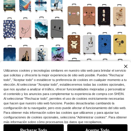
e (Solo se vende la funda para equi
paje, no incluye el equipaje) / Adec
uado para equipaje de 20 a 28 pulg
adas / Hecho de tela engrosada / A
Ahorro de $26.95
ccesorio esencial para sus viajes y
equipaje facturado.
Almohada de viaje inflable, al
Local
mohada de cuello para avión, sumin
13
$
.95
-66%
istros de descanso de viaje, apoya
cómodamente la cabeza y la barbill
Envío Rápido
a para aviones, trenes, autos y ofici
na (Gris)
Comfycheer Cruise Essentials
Local
2026,Kit de Imprescindibles para Cr
16
$
.00
-43%
uceros,Ganchos Magnéticos,Cordo
nes,Etiquetas de Equipaje,Bolsas Im
Envío Rápido
permeables para Teléfono,Artículos
Esenciales de Viaje
Ahorro de $2.51
Utilizamos cookies y tecnologías similares en nuestro sitio web para brindar el servicio
1 pieza / Serie Minimalista de Nego
que solicitas y ofrecerte la mejor experiencia de sitio web posible. Puedes "Rechazar
cios con Patrón Impreso / Diseño d
Solo quedan 1
todo", "Aceptar todo" o establecer tu preferencia de cookies en cualquier momento a tu
Ahorro de $1.93
e Impresión Plana / Funda Protecto
7
elección. Al seleccionar "Aceptar todo", estableceremos todas las cookies opcionales,
ra para Equipaje (Solo Funda Prote
$
.69
-25%
1 pieza / Patrón impreso simple / Di
que nos ayudan a analizar el tráfico, ofrecer funcionalidades mejoradas y personalizar
ctora para Equipaje, No Incluye Equ
seño impreso plano / Funda protect
7
ipaje) / Adecuada para Equipaje de
el contenido y los anuncios para complementar tu experiencia de compra con SHEIN.
$
.87
-20%
ora para equipaje (Solo funda prote
20 a 28 Pulgadas / Hecha de Tela E
Al seleccionar "Rechazar todo", permites el uso de cookies estrictamente necesarias
ctora para equipaje, no incluye equ
ngrosada / Un Accesorio Esencial p
que hacen que nuestro sitio web funcione. Puedes desactivarlas cambiando la
ipaje) / Adecuada para equipaje de
ara Sus Viajes y Equipaje Facturad
configuración de tu navegador, pero esto puede afectar el funcionamiento del sitio web.
20 a 28 pulgadas / Hecha de tela e
o.
Para obtener más información sobre las cookies que utilizamos y para ajustar tus
ngrosada / Accesorio esencial para
sus viajes y equipaje facturado.
8
configuraciones de cookies opcionales, selecciona "Administrar cookies". Para obtener
Mostrar artículos similares con stock
Ver todo
más información sobre cómo procesamos los datos que recopilamos,
Ahorro de $2.51
Rechazar Todo
Aceptar Todo
Lo sentimos, este producto está agotado.