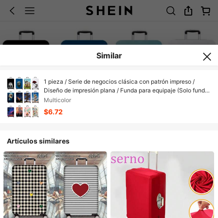
Similar
1 pieza / Serie de negocios clásica con patrón impreso /
Diseño de impresión plana / Funda para equipaje (Solo funda
para equipaje, no incluye equipaje) / Adecuada para equipaje
Multicolor
de 20 a 28 pulgadas / Hecha de tela engrosada / Accesorio
$6.72
esencial para sus viajes y equipaje facturado.
Artículos similares