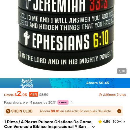
1/16
Ahorra $0.45
2
-18%
¡Últimos 3 días
$
.05
$2.50
Desde
Paga ahora, o en 4 pagos de $0.51
Ahorra
$0.10
en este artículo después de unirte.
1 Pieza / 4 Piezas Pulsera Cristiana De Goma
4.96
(
100+
)
Con Versículo Bíblico Inspiracional Y Ban