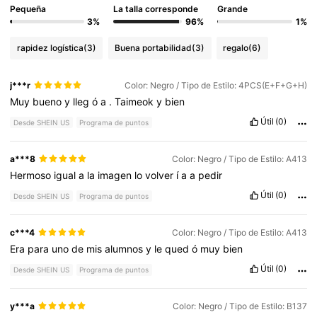
Pequeña
La talla corresponde
Grande
3%
96%
1%
rapidez logística
(3)
Buena portabilidad
(3)
regalo
(6)
j***r
Color: Negro / Tipo de Estilo: 4PCS(E+F+G+H)
Muy
bueno
y
lleg
ó
a
.
Taimeok
y
bien
Útil
(0)
Desde SHEIN US
Programa de puntos
a***8
Color: Negro / Tipo de Estilo: A413
Hermoso
igual
a
la
imagen
lo
volver
í
a
a
pedir
Útil
(0)
Desde SHEIN US
Programa de puntos
c***4
Color: Negro / Tipo de Estilo: A413
Era
para
uno
de
mis
alumnos
y
le
qued
ó
muy
bien
Útil
(0)
Desde SHEIN US
Programa de puntos
y***a
Color: Negro / Tipo de Estilo: B137