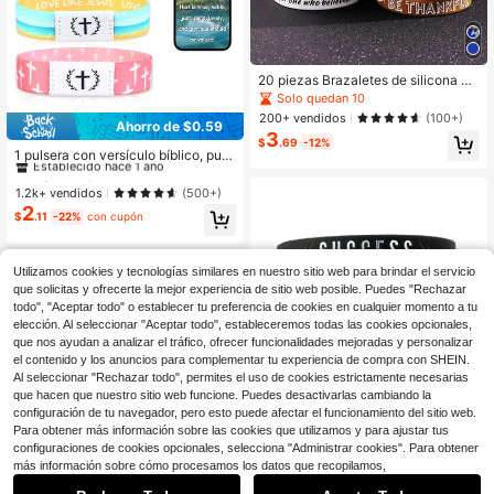
20 piezas Brazaletes de silicona de
texto colorido con diseño religioso y
Solo quedan 10
de fe bíblica, únicos y elegantes, pa
200+ vendidos
(100+)
Ahorro de $0.59
ra hombres, adecuados para el uso
#1 Más vendidos
en Multicolor Brazaletes para hombre
3
diario y deportes
$
.69
-12%
Establecido hace 1 año
1 pulsera con versículo bíblico, puls
era cristiana con texto de oración di
¡Casi agotado!
#1 Más vendidos
#1 Más vendidos
en Multicolor Brazaletes para hombre
en Multicolor Brazaletes para hombre
aria habilitada para NFC, unisex, ad
Establecido hace 1 año
Establecido hace 1 año
1.2k+ vendidos
(500+)
ecuada como regalo festivo para H
2
¡Casi agotado!
¡Casi agotado!
#1 Más vendidos
en Multicolor Brazaletes para hombre
alloween, Navidad, Año Nuevo
$
.11
-22%
con cupón
Establecido hace 1 año
¡Casi agotado!
Utilizamos cookies y tecnologías similares en nuestro sitio web para brindar el servicio
que solicitas y ofrecerte la mejor experiencia de sitio web posible. Puedes "Rechazar
todo", "Aceptar todo" o establecer tu preferencia de cookies en cualquier momento a tu
elección. Al seleccionar "Aceptar todo", estableceremos todas las cookies opcionales,
que nos ayudan a analizar el tráfico, ofrecer funcionalidades mejoradas y personalizar
el contenido y los anuncios para complementar tu experiencia de compra con SHEIN.
Al seleccionar "Rechazar todo", permites el uso de cookies estrictamente necesarias
que hacen que nuestro sitio web funcione. Puedes desactivarlas cambiando la
configuración de tu navegador, pero esto puede afectar el funcionamiento del sitio web.
Para obtener más información sobre las cookies que utilizamos y para ajustar tus
configuraciones de cookies opcionales, selecciona "Administrar cookies". Para obtener
más información sobre cómo procesamos los datos que recopilamos,
#1 Más vendidos
en Deportivo Pulseras De Hombre
Ahorro de $0.50
¡Casi agotado!