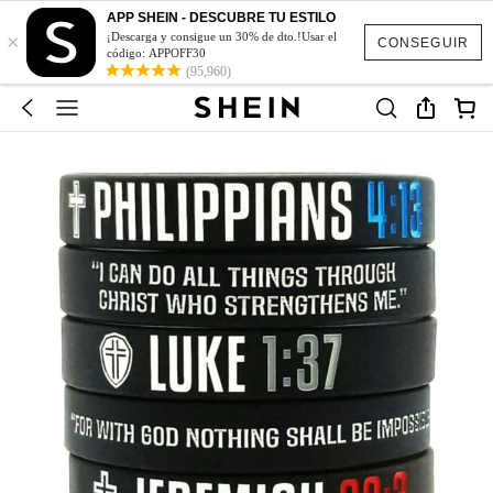
APP SHEIN - DESCUBRE TU ESTILO
×
¡Descarga y consigue un 30% de dto.!Usar el
CONSEGUIR
código: APPOFF30
(95,960)