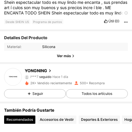
Shein
espectacular
todo
es
muy
lindo
me
encanta
,
sus
prendas
art
í
culos
son
muy
buenos
y
sus
precios
incre
í
ble
.
ME
ENCANTA
TODO
SHEIN
Shein
espectacular
todo
es
muy
lindo
me
encanta
,
sus
prendas
art
í
culos
son
muy
buenos
y
sus
Útil
(0)
Desde SHEIN US
Programa de puntos
precios
incre
í
ble
.
ME
ENCANTA
TODO
SHEIN
Detalles Del Producto
249 Seguidores
4.95
Material:
Silicona
249 Seguidores
4.95
Ver más
249 Seguidores
4.95
YONGNING
l***7
seguido
Hace 1 día
249 Seguidores
4.95
2K+ Vendido recientemente
500+ Recompra
Seguir
Todos los artículos
249 Seguidores
4.95
También Podría Gustarte
249 Seguidores
4.95
Recomendados
Accesorios de Vestir
Deportes & Exteriores
Hoga
249 Seguidores
4.95