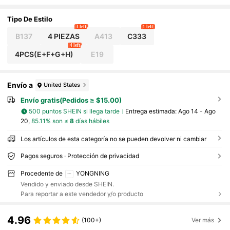
da De Silicona
Tipo De Estilo
3 left
1 left
B137
4 PIEZAS
A413
C333
4 left
4PCS(E+F+G+H)
E19
Envío a
United States
Envío gratis(Pedidos ≥ $15.00)
500 puntos SHEIN si llega tarde
Entrega estimada:
Ago 14 - Ago
20,
85.11% son ≤
8
días hábiles
Los artículos de esta categoría no se pueden devolver ni cambiar
Pagos seguros · Protección de privacidad
Procedente de
YONGNING
Vendido y enviado desde SHEIN.
Para reportar a este vendedor y/o producto
4.96
(100+)
Ver más