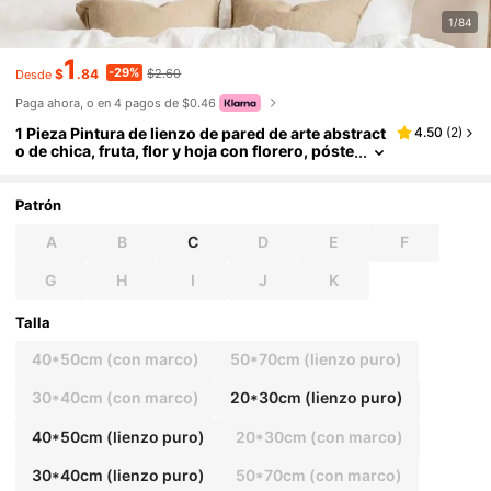
1/84
1
-29%
$
.84
$2.60
Desde
Paga ahora, o en 4 pagos de $0.46
1 Pieza Pintura de lienzo de pared de arte abstract
4.50
(
2
)
o de chica, fruta, flor y hoja con florero, póste
res y láminas nórdicos, imágenes de pared p
ara decoración de sala de estar, con opción de m
arco
Patrón
A
B
C
D
E
F
G
H
I
J
K
Talla
40*50cm (con marco)
50*70cm (lienzo puro)
30*40cm (con marco)
20*30cm (lienzo puro)
40*50cm (lienzo puro)
20*30cm (con marco)
30*40cm (lienzo puro)
50*70cm (con marco)