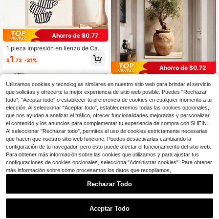
Ahorro de $0.77
1 pieza Impresión en lienzo de Café
Retro Italiano - Arte de pared de co
1
$
.73
-31%
cina moderna, póster de espresso c
Ahorro de $0.72
on letras audaces "Caffe" y tazas d
e café estilizadas, arte en lienzo ve
1 pieza Póster de arte de pared en li
rtical para bar de café o apartament
Utilizamos cookies y tecnologías similares en nuestro sitio web para brindar el servicio
enzo de estilo moderno sin marco c
3
o, accesorios de decoración de bar
que solicitas y ofrecerte la mejor experiencia de sitio web posible. Puedes "Rechazar
$
.68
-16%
on árbol de olivo en maceta, rama d
de café, regalos con marco opciona
todo", "Aceptar todo" o establecer tu preferencia de cookies en cualquier momento a tu
e olivo realista y maceta, adecuado
l
para decoración de sala de estar y
elección. Al seleccionar "Aceptar todo", estableceremos todas las cookies opcionales,
dormitorio - Regalo de decoración d
que nos ayudan a analizar el tráfico, ofrecer funcionalidades mejoradas y personalizar
el hogar
el contenido y los anuncios para complementar tu experiencia de compra con SHEIN.
Al seleccionar "Rechazar todo", permites el uso de cookies estrictamente necesarias
que hacen que nuestro sitio web funcione. Puedes desactivarlas cambiando la
configuración de tu navegador, pero esto puede afectar el funcionamiento del sitio web.
Para obtener más información sobre las cookies que utilizamos y para ajustar tus
configuraciones de cookies opcionales, selecciona "Administrar cookies". Para obtener
#1 Más vendidos
en Cuadros Pintura decorativa y caligrafía
más información sobre cómo procesamos los datos que recopilamos,
Ahorro de $0.55
¡Casi agotado!
Rechazar Todo
#1 Más vendidos
#1 Más vendidos
en Cuadros Pintura decorativa y caligrafía
en Cuadros Pintura decorativa y caligrafía
1 pieza Decoración de pared de lien
zo con bola de discoteca vintage d
¡Casi agotado!
¡Casi agotado!
e los años 70 en beige con purpurin
200+ vendidos
#1 Más vendidos
en Cuadros Pintura decorativa y caligrafía
a, póster retro glam de estética occi
Aceptar Todo
¡Casi agotado!
2
dental, regalo perfecto para amigos,
$
.25
-20%
1 pieza Impresión de arte vintage si