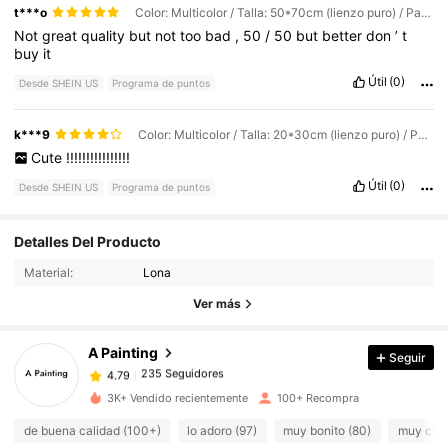
t***o
Color: Multicolor / Talla: 50*70cm (lienzo puro) / Patrón: E
Not
great
quality
but
not
too
bad
,
50
/
50
but
better
don
’
t
buy
it
Útil
(0)
Desde SHEIN US
Programa de puntos
k***9
Color: Multicolor / Talla: 20*30cm (lienzo puro) / Patrón: B
Cute
!!!!!!!!!!!!!!!!
Útil
(0)
Desde SHEIN US
Programa de puntos
235 Seguidores
4.79
Detalles Del Producto
Material:
Lona
235 Seguidores
4.79
Ver más
A Painting
Seguir
235 Seguidores
4.79
k***7
pagó
Hace 1 día
3K+ Vendido recientemente
100+ Recompra
235 Seguidores
4.79
de buena calidad (100+)
lo adoro (97)
muy bonito (80)
muy cool