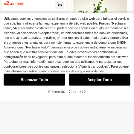
realista, adecuado para el hogar, bo
2
coración del hogar al aire libre, rega
$
.43
-19%
da, jardín, patio, decoración del hog
los festivos, arreglos en jarrones
ar, decoración del jardín, decoració
n floral, plantas artificiales, decorac
ión de fiestas y vacaciones, decora
Utilizamos cookies y tecnologías similares en nuestro sitio web para brindar el servicio
ción de la habitación
que solicitas y ofrecerte la mejor experiencia de sitio web posible. Puedes "Rechazar
todo", "Aceptar todo" o establecer tu preferencia de cookies en cualquier momento a tu
elección. Al seleccionar "Aceptar todo", estableceremos todas las cookies opcionales,
que nos ayudan a analizar el tráfico, ofrecer funcionalidades mejoradas y personalizar
el contenido y los anuncios para complementar tu experiencia de compra con SHEIN.
Al seleccionar "Rechazar todo", permites el uso de cookies estrictamente necesarias
que hacen que nuestro sitio web funcione. Puedes desactivarlas cambiando la
#2 Más vendidos
en 0~6 USD Plantas Artificiales En Macetas
configuración de tu navegador, pero esto puede afectar el funcionamiento del sitio web.
¡Casi agotado!
Para obtener más información sobre las cookies que utilizamos y para ajustar tus
#2 Más vendidos
#2 Más vendidos
en 0~6 USD Plantas Artificiales En Macetas
en 0~6 USD Plantas Artificiales En Macetas
Planta artificial de eucalipto en mac
18
configuraciones de cookies opcionales, selecciona "Administrar cookies". Para obtener
eta 2D plana de acrílico, accesorio
¡Casi agotado!
¡Casi agotado!
más información sobre cómo procesamos los datos que recopilamos,
Ahorro de $0.30
decorativo para el hogar, ornament
100+ vendidos
#2 Más vendidos
en 0~6 USD Plantas Artificiales En Macetas
o, planta artificial pequeña para dec
Rechazar Todo
Aceptar Todo
3
¡Casi agotado!
60 piezas de 16.5 pulgadas de cola
$
.60
-20%
oración interior, alféizar de ventana,
s de conejo artificiales rojas, tallos
baño, pared, escritorio de oficina, u
¡Casi agotado!
de colas de conejo falsas para deco
so de oficina, flor artificial
Administrar Cookies
400+ vendidos
AÑADIR A LA BOLSA
¡9% DE DESCUENTO!
ración del hogar, adecuadas para ar
2
$
.70
-10%
con cupón
reglos florales bohemios, manualida
des DIY, decoración del hogar, coci
na y bodas, Navidad, Acción de Gra
cias, elaboración de coronas