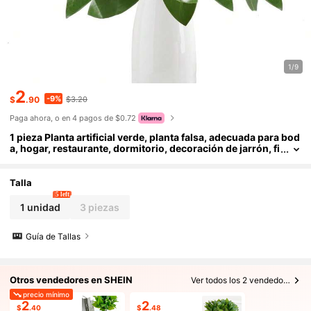
1/9
2
-9%
$
.90
$3.20
Paga ahora, o en 4 pagos de $0.72
1 pieza Planta artificial verde, planta falsa, adecuada para bod
a, hogar, restaurante, dormitorio, decoración de jarrón, fi
esta de vacaciones y cumpleaños, decoración de boda, fl
oral, regalo del Día de San Valentín, material DIY de Año Nuev
o, planta artificial, decoración de primavera, habitación, escri
Talla
torio de oficina, decoración de jardín, decoración de interiore
5 left
s, regalo del Día de San Valentín, regalo de graduación
1 unidad
3 piezas
Guía de Tallas
Otros vendedores en SHEIN
Ver todos los 2 vendedores
precio mínimo
2
2
$
.40
$
.48