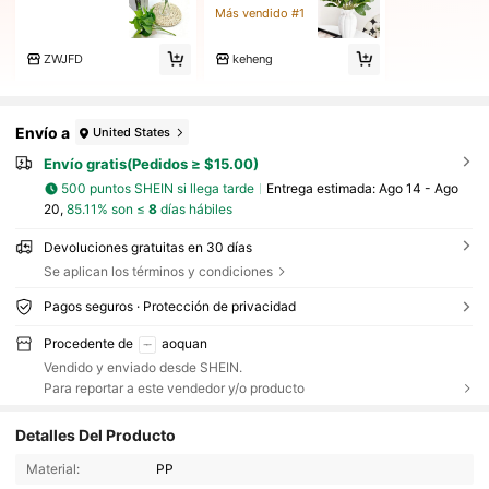
Más vendido #1
ZWJFD
keheng
Envío a
United States
Envío gratis(Pedidos ≥ $15.00)
500 puntos SHEIN si llega tarde
Entrega estimada:
Ago 14 - Ago
20,
85.11% son ≤
8
días hábiles
Devoluciones gratuitas en 30 días
Se aplican los términos y condiciones
Pagos seguros · Protección de privacidad
Procedente de
aoquan
Vendido y enviado desde SHEIN.
Para reportar a este vendedor y/o producto
604 Seguidores
4.72
Detalles Del Producto
604 Seguidores
4.72
Material:
PP