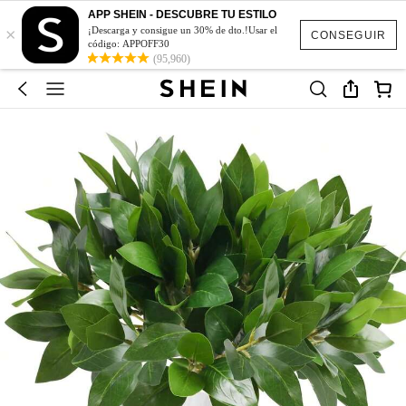
APP SHEIN - DESCUBRE TU ESTILO
×
¡Descarga y consigue un 30% de dto.!Usar el
CONSEGUIR
código: APPOFF30
(95,960)