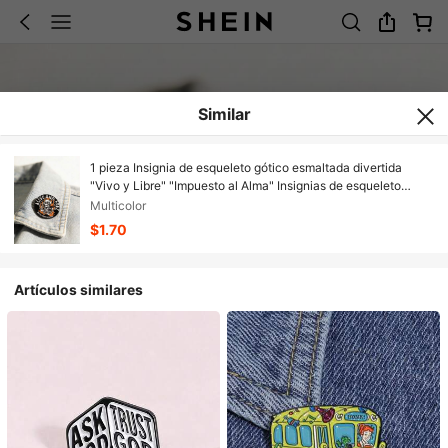
Similar
1 pieza Insignia de esqueleto gótico esmaltada divertida
"Vivo y Libre" "Impuesto al Alma" Insignias de esqueleto
Pasadores de cuidado personal Broches de metal de moda
Multicolor
Insignia para solapa Mochila Ropa Joyería Alfileres
$1.70
Imperdible Regalo de graduación
Artículos similares