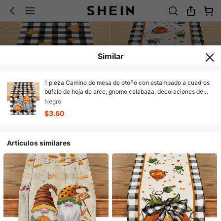
Similar
1 pieza Camino de mesa de otoño con estampado a cuadros
búfalo de hoja de arce, gnomo calabaza, decoraciones de
otoño para mesa de cocina para fiestas en casa al aire libre
Negro
$3.60
Artículos similares