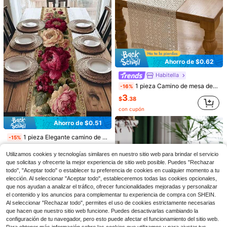
Ahorro de $0.62
Habitella
1 pieza Camino de mesa de estilo vintage americano country de arpillera, color caqui sólido con flecos naturales, mantel rectangular para mesa de café, mueble de TV, fiesta festiva, cumpleaños, decoración del hogar, todo el año
-16%
1 pieza Corredor de mesa de lino de fibra estilo occidental vintage - Decoración rústica de granja con tema de rayas del desierto salvaje vaquero, adecuado para mesa de comedor, fiesta interior/exterior, longitud de 13x48/72/108 pulgadas
Local
-42%
3
$
.38
8
$
.60
100+ vendidos
Ahorro de $0.45
con cupón
#4 Más vendidos
en Diariamente Caminos de mesa
Envío Rápido
Camino de mesa con estampado de vaca al estilo occidental, camino de cuero sintético marrón con decoración rústica de granja y cabaña, adecuado para el hogar, la cocina y el comedor, en tamaños de 13x35/13x47/13/57/13x72/13x90/13x108 pulgadas
Ahorro de $0.51
Local
-13%
¡Casi agotado!
#4 Más vendidos
#4 Más vendidos
en Diariamente Caminos de mesa
en Diariamente Caminos de mesa
1 pieza Elegante camino de mesa con estampado floral, adecuado para tonos beige y burdeos con patrón de peonía, aplicable para bodas, fiestas, mesas de bufé, decoración versátil para el hogar, restaurantes, eventos y festivales, tamaño: 13x35.4/47.2/63/72/78.7 pulgadas
-15%
3
¡Casi agotado!
¡Casi agotado!
$
.15
1.2k+ vendidos
2
$
.99
#4 Más vendidos
en Diariamente Caminos de mesa
Utilizamos cookies y tecnologías similares en nuestro sitio web para brindar el servicio
con cupón
¡Casi agotado!
que solicitas y ofrecerte la mejor experiencia de sitio web posible. Puedes "Rechazar
Envío Rápido
todo", "Aceptar todo" o establecer tu preferencia de cookies en cualquier momento a tu
elección. Al seleccionar "Aceptar todo", estableceremos todas las cookies opcionales,
que nos ayudan a analizar el tráfico, ofrecer funcionalidades mejoradas y personalizar
el contenido y los anuncios para complementar tu experiencia de compra con SHEIN.
Al seleccionar "Rechazar todo", permites el uso de cookies estrictamente necesarias
que hacen que nuestro sitio web funcione. Puedes desactivarlas cambiando la
configuración de tu navegador, pero esto puede afectar el funcionamiento del sitio web.
26