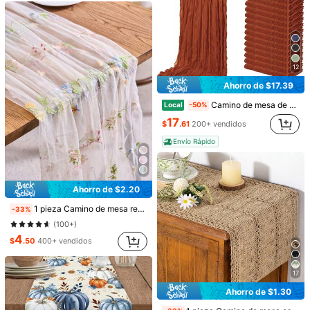
Pequeña
La talla corresponde
Grande
¡Casi agotado!
0%
100%
0%
día de acción de gracias
(2)
duradero
(10)
outfits de otoño
(1)
12
h***3
Color: Naranja / Talla: 33*90
Ahorro de $17.39
muy
bonito
los
colores
bellos
le
di
ó
vida
a
la
mesa
Camino de mesa de gasa verde salvia, paquete de 16, 20 x 120 pulgadas, 10 pies de largo, semitransparente, estilo bohemio, para bodas, fiestas, baby showers y decoración de despedidas de soltera
Local
-50%
Útil
(0)
Desde SHEIN US
Programa de puntos
17
$
.61
200+ vendidos
c***y
Color: Blanco / Talla: 33*183
Envío Rápido
Muy
bonito
,
me
encant
ó.
Se
los
recomiendo
much
í
simo
Útil
(0)
Desde SHEIN US
Programa de puntos
Ahorro de $2.20
f***0
Color: Blanco / Talla: 33*228
1 pieza Camino de mesa rectangular de encaje bordado con flores en estilo champán, estilo granja americana, adecuado para bodas, hoteles, uso diario, fiestas, cenas familiares, todas las temporadas
-33%
Hermoso
,
buena
calidad
.
Perfecto
para
Acci
ó
n
de
Gracias
.
(100+)
Útil
(0)
Desde SHEIN US
Programa de puntos
4
$
.50
400+ vendidos
B***t
Color: Naranja / Talla: 33*90
17
Me
encant
ó
el
tama
ñ
o
es
ideal
as
í
lo
quer
í
a
Ahorro de $1.30
Útil
(0)
Desde SHEIN US
Programa de puntos