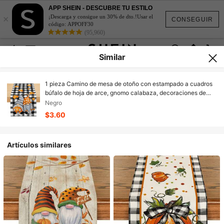
APP SHEIN - DESCUBRE TU ESTILO
×
¡Descarga y consigue un 30% de dto.!Usar el
CONSEGUIR
código: APPOFF30
(95,960)
Similar
1 pieza Camino de mesa de otoño con estampado a cuadros
búfalo de hoja de arce, gnomo calabaza, decoraciones de
otoño para mesa de cocina para fiestas en casa al aire libre
Negro
$3.60
Artículos similares