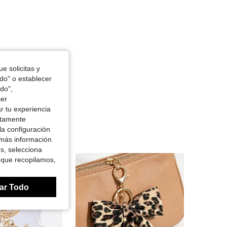
e solicitas y
odo" o establecer
do",
cer
r tu experiencia
ctamente
la configuración
 más información
es, selecciona
 que recopilamos,
ar Todo