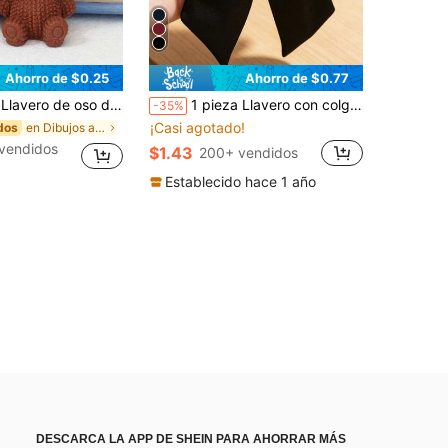
Ahorro de $0.25
Ahorro de $0.77
y taza, anillo de metal duradero, accesorio para bolso/billetera/cuaderno, regalo para amantes del café, cumpleaños, fiesta, madre, padre, graduación, maestro, amigos, hermanas
1 pieza Llavero con colgante de lazo de satén de doble cara de unicolor, estilo bohemio, de fibra de poliéster, elegante y lindo, de aleación de zinc
-35%
¡Casi agotado!
en Dibujos animados Llaveros y Accesorios
dos
vendidos
$1.43
200+ vendidos
Establecido hace 1 año
DESCARCA LA APP DE SHEIN PARA AHORRAR MÁS