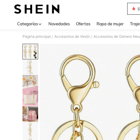
S
Use up 
Categorías
Novedades
Ofertas
Ropa de mujer
Traje
Página principal
Accesorios de Vestir
Accesorios de Género Neu
/
/