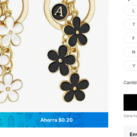
L
T
F
N
Y
Cantid
Gana h
Ahorra $0.20
Env