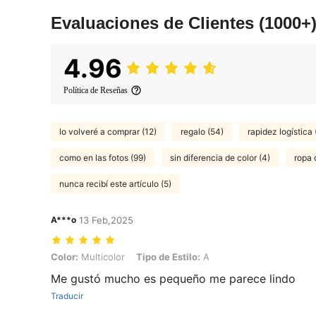
Evaluaciones de Clientes
(1000+
4.96
Política de Reseñas
lo volveré a comprar (12)
regalo (54)
rapidez logística 
como en las fotos (99)
sin diferencia de color (4)
ropa 
nunca recibí este artículo (5)
A***o
13 Feb,2025
Color: Multicolor, Tipo de Estilo: A
Color:
Multicolor
Tipo de Estilo:
A
Me gustó mucho es pequeño me parece lindo
Traducir