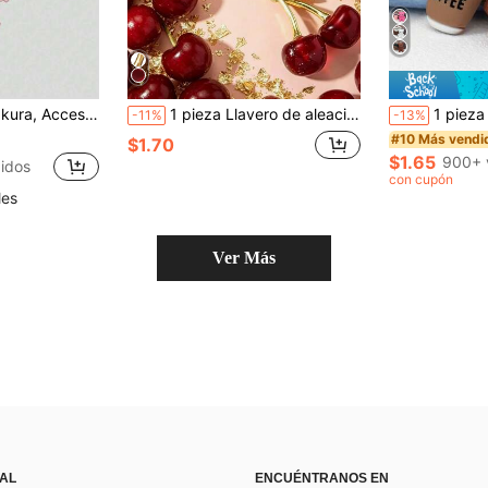
lgante de bolso, Regalos con estilo gótico/Y2K lindos para madre, padre, graduación y maestro
1 pieza Llavero de aleación con lazo, dije de cereza de resina estilo calle minimalista para hombres y mujeres, accesorio para bolso y coche, regalo para viajes, escuela, fiesta y vacaciones
1 pieza Llavero de oso de peluche marrón lindo con oso de resina, grano de café 
-11%
-13%
#10 Más vendi
$1.70
$1.65
900+ 
idos
con cupón
les
Ver Más
 AL
ENCUÉNTRANOS EN