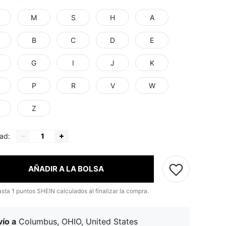
M
S
H
A
B
C
D
E
G
I
J
K
P
R
V
W
Z
ad:
AÑADIR A LA BOLSA
asta
1
puntos SHEIN calculados al finalizar la compra.
ío a
Columbus, OHIO, United States