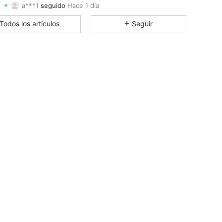
4.96
74
510
Calificación
Artículos
Seguidores
Todos los artículos
Seguir
4.96
74
510
4.96
74
510
4.96
74
510
4.96
74
510
4.96
74
510
4.96
74
510