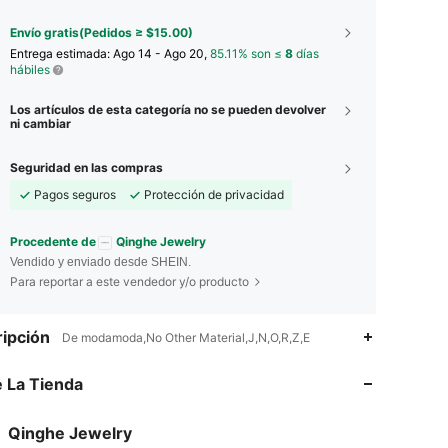
Envío gratis(Pedidos ≥ $15.00)
Entrega estimada:
Ago 14 - Ago 20,
85.11% son ≤
8
días
hábiles
Los artículos de esta categoría no se pueden devolver
ni cambiar
Seguridad en las compras
Pagos seguros
Protección de privacidad
Procedente de
Qinghe Jewelry
Vendido y enviado desde SHEIN.
Para reportar a este vendedor y/o producto
4.96
74
510
ipción
De modamoda,No Other Material,J,N,O,R,Z,E
4.96
74
510
 La Tienda
4.96
74
510
Qinghe Jewelry
a***1
seguido
Hace 1 día