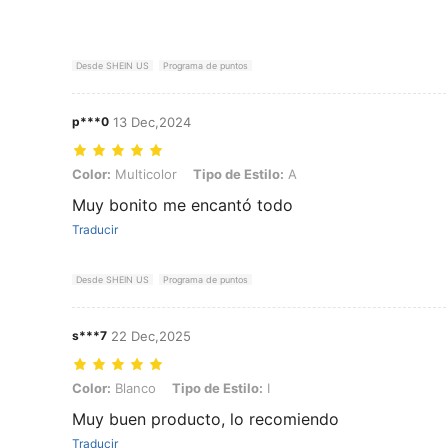
Desde SHEIN US
Programa de puntos
p***0
13 Dec,2024
Color: Multicolor, Tipo de Estilo: A
Color:
Multicolor
Tipo de Estilo:
A
Muy bonito me encantó todo
Traducir
Desde SHEIN US
Programa de puntos
s***7
22 Dec,2025
Color: Blanco, Tipo de Estilo: I
Color:
Blanco
Tipo de Estilo:
I
Muy buen producto, lo recomiendo
Traducir