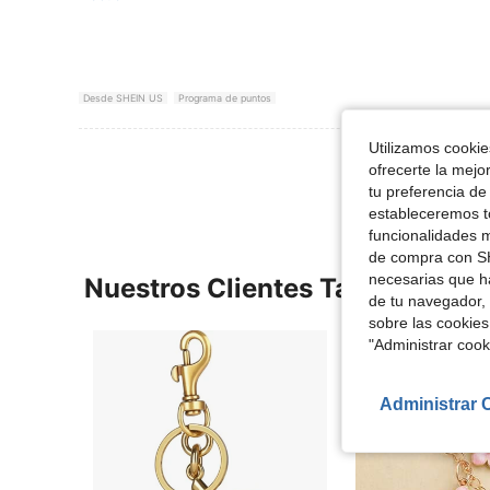
Desde SHEIN US
Programa de puntos
Utilizamos cookies
Ver Más Re
ofrecerte la mejo
tu preferencia de
estableceremos to
funcionalidades m
de compra con SH
necesarias que h
Nuestros Clientes También Vie
de tu navegador, 
sobre las cookies
"Administrar coo
Administrar 