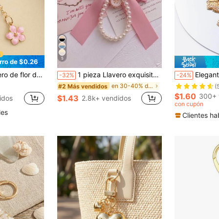
5
rro de $0.26
avero, adorno para bolso, coche, regalo para amiga, hermana, madre, padre, graduación y maestro
1 pieza Llavero exquisito con lazo rosa mate y perla falsa, regalo perfecto para el Día de San Valentín
Elegante llavero con dije de mariposa, accesorio para coche, accesorio para
-32%
-24%
en 30-40% de descuento Accesorios para Llavero
#2 Más vendidos
(
$1.60
300+ 
$1.43
idos
2.8k+ vendidos
con cupón
les
Clientes ha