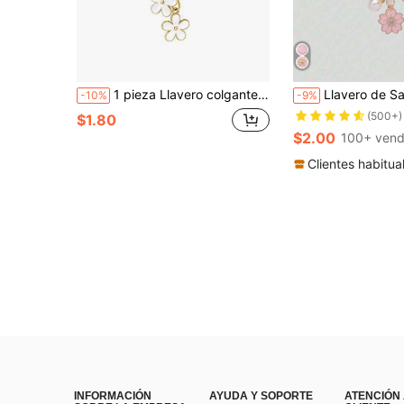
1 pieza Llavero colgante de letra & flor elegante y lindo
Llavero de Sakura, Accesorio de teléfono minimalista de Sakura, Accesorios de coche para mujeres/niñas, Co
-10%
-9%
(500+)
$1.80
$2.00
100+ vend
Clientes habitua
INFORMACIÓN
AYUDA Y SOPORTE
ATENCIÓN