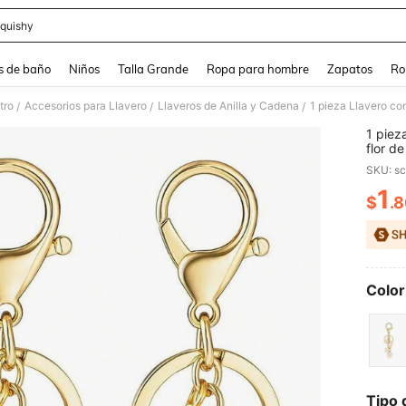
quishy
and down arrow keys to navigate search Búsqueda reciente and Busca y Encuentr
s de baño
Niños
Talla Grande
Ropa para hombre
Zapatos
Ro
tro
Accesorios para Llavero
Llaveros de Anilla y Cadena
/
/
/
1 piez
flor d
llaver
SKU: s
acceso
acceso
1
$
.
PR
Y2k, r
Color
Tipo 