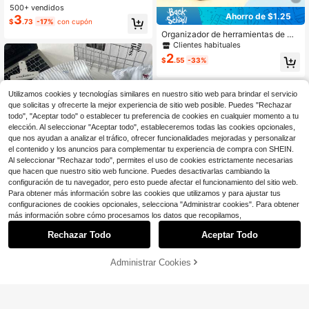
ntage, Bolso de Mano de Gran Cap
500+ vendidos
Establecido hace 1 año
Establecido hace 1 año
acidad y Múltiples Compartimentos
Ahorro de $1.25
3
¡Casi agotado!
¡Casi agotado!
#2 Más vendidos
en 12+ USD Bolsas De Maquillaje
$
.73
-17%
con cupón
de Moda, Bolsa Organizadora de Vi
Establecido hace 1 año
aje Multifuncional, Bolsa de Almace
Organizador de herramientas de ma
namiento para Cosméticos, Herrami
quillaje cosmético portátil y minimal
¡Casi agotado!
Clientes habituales
entas de Maquillaje y Otros Artículo
ista de moda, adecuado para mujer
2
$
.55
-33%
s, Bolsa de Aseo, Regalo de Vacaci
es y niñas, para viajes, hogar y uso
ones y Recuerdo
diario.
Utilizamos cookies y tecnologías similares en nuestro sitio web para brindar el servicio
que solicitas y ofrecerte la mejor experiencia de sitio web posible. Puedes "Rechazar
todo", "Aceptar todo" o establecer tu preferencia de cookies en cualquier momento a tu
elección. Al seleccionar "Aceptar todo", estableceremos todas las cookies opcionales,
que nos ayudan a analizar el tráfico, ofrecer funcionalidades mejoradas y personalizar
el contenido y los anuncios para complementar tu experiencia de compra con SHEIN.
Al seleccionar "Rechazar todo", permites el uso de cookies estrictamente necesarias
que hacen que nuestro sitio web funcione. Puedes desactivarlas cambiando la
configuración de tu navegador, pero esto puede afectar el funcionamiento del sitio web.
Para obtener más información sobre las cookies que utilizamos y para ajustar tus
configuraciones de cookies opcionales, selecciona "Administrar cookies". Para obtener
más información sobre cómo procesamos los datos que recopilamos,
Ahorro de $0.72
Ahorro de $0.80
Rechazar Todo
Aceptar Todo
1 pieza Bolsa de maquillaje a rayas
verticales rojas, bolsa de cosmético
1 pieza Bolsa de maquillaje con bor
Clientes habituales
s para mujeres, bolsa pequeña para
dado floral y lazo en estampado de
Clientes habituales
Administrar Cookies
100+ vendidos
¡16% DE DESCUENTO!
AÑADIR A LA BOLSA
almacenamiento de maquillaje, bols
cuadros azules, impermeable, pued
4
100+ vendidos
$
.18
-15%
con cupón
a de viaje para señoras, estuche pa
e contener lápiz labial, bolsa de cos
4
$
.70
-15%
con cupón
ra lápices de gran capacidad diario,
méticos para mujer, estuche de maq
organizador de bolsa de aseo de vi
uillaje compacto pequeño, neceser
aje para brochas de maquillaje
de viaje para damas, estuche para l