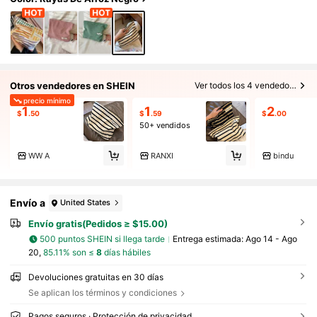
al, llena de estilo bohemio, adecuada para va
caciones en la playa, almacenamiento en el b
año, almacenamiento en el dormitorio
Otros vendedores en SHEIN
Ver todos los 4 vendedores
precio mínimo
1
1
2
$
.50
$
.59
$
.00
50+ vendidos
WW A
RANXI
bindu
Envío a
United States
Envío gratis(Pedidos ≥ $15.00)
500 puntos SHEIN si llega tarde
Entrega estimada:
Ago 14 - Ago
20,
85.11% son ≤
8
días hábiles
Devoluciones gratuitas en 30 días
Se aplican los términos y condiciones
Pagos seguros · Protección de privacidad