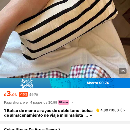
1/5
Ahorra $0.74
3
-16%
$
.96
$4.70
Paga ahora, o en 4 pagos de $0.99
1 Bolso de mano a rayas de doble tono, bolsa
4.89
(
1000+
)
de almacenamiento de viaje minimalista
a rayas, bolsa de maquillaje, perfecta par
a belleza al aire libre. Bolsa de almacenamien
to de viaje, bolsa de maquillaje, multifuncion
Color: Rayas De Arroz Negro