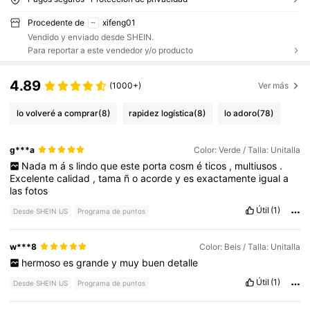
Procedente de
xifeng01
Vendido y enviado desde SHEIN.
Para reportar a este vendedor y/o producto
4.89
(1000+)
Ver más
lo volveré a comprar
(8)
rapidez logística
(8)
lo adoro
(78)
g***a
Color: Verde / Talla: Unitalla
Nada
m
á
s
lindo
que
este
porta
cosm
é
ticos
,
multiusos
.
Excelente
calidad
,
tama
ñ
o
acorde
y
es
exactamente
igual
a
las
fotos
Útil
(1)
Desde SHEIN US
Programa de puntos
w***8
Color: Beis / Talla: Unitalla
hermoso
es
grande
y
muy
buen
detalle
Útil
(1)
Desde SHEIN US
Programa de puntos