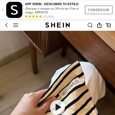
APP SHEIN - DESCUBRE TU ESTILO
×
¡Descarga y consigue un 30% de dto.!Usar el
CONSEGUIR
código: APPOFF30
(95,960)