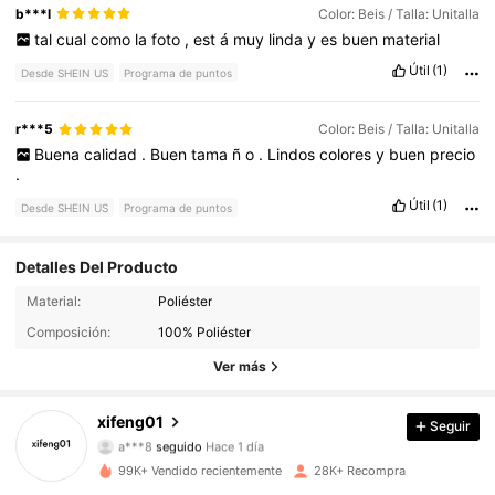
b***l
Color: Beis / Talla: Unitalla
tal
cual
como
la
foto
,
est
á
muy
linda
y
es
buen
material
Útil
(1)
Desde SHEIN US
Programa de puntos
r***5
Color: Beis / Talla: Unitalla
Buena
calidad
.
Buen
tama
ñ
o
.
Lindos
colores
y
buen
precio
.
Útil
(1)
Desde SHEIN US
Programa de puntos
Detalles Del Producto
Material:
Poliéster
2.8K Seguidores
4.82
Composición:
100% Poliéster
2.8K Seguidores
4.82
Ver más
2.8K Seguidores
4.82
xifeng01
Seguir
a***8
seguido
Hace 1 día
2.8K Seguidores
4.82
99K+ Vendido recientemente
28K+ Recompra