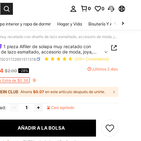
0
0
a. Press Enter to select.
pa interior y ropa de dormir
Hogar y Vida
Bisutería Y Accesorios
Be
1 pieza Alfiler de solapa muy recatado con diseño de lazo esmaltado, accesorio de moda, joya, regalo para días festivos
1 pieza Alfiler de solapa muy recatado con
 de lazo esmaltado, accesorio de moda, joya,
 para días festivos
j25031722601511318
(100+ Comentarios)
¡Últimos 2 días
44
$2.00
-28%
ICE AND AVAILABILITY
s Extra de $0.36
Ahorra
$0.07
en este artículo después de unirte.
ad:
Casi agotado
AÑADIR A LA BOLSA