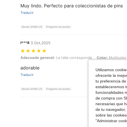
Muy lindo. Perfecto para coleccionistas de pins
Traducir
Desde SHEIN US
Programa de puntos
l***6
3 Oct,2025
Adecuado general: La talla corresponde, Color: Multicolor, Talla: Uni
Adecuado general:
La talla corresponde
Color:
Multicolor
adorable
Utilizamos cookies
Traducir
ofrecerte la mejo
tu preferencia de
estableceremos to
Desde SHEIN US
Programa de puntos
funcionalidades m
de compra con SH
Ver Más Re
necesarias que h
de tu navegador, 
sobre las cookies
"Administrar coo