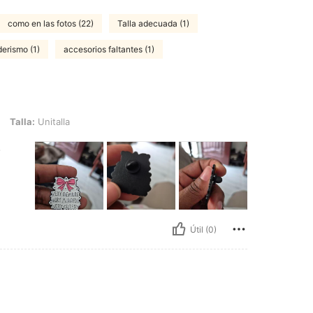
como en las fotos (22)
Talla adecuada (1)
erismo (1)
accesorios faltantes (1)
talla
Talla:
Unitalla
.
Útil (0)