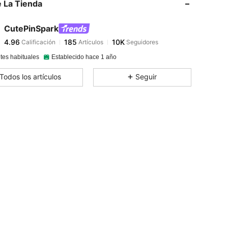
 La Tienda
4.96
185
10K
CutePinSpark
4.96
185
10K
Calificación
Artículos
Seguidores
z***l
pagó
Hace 1 día
tes habituales
Establecido hace 1 año
4.96
185
10K
Todos los artículos
Seguir
4.96
185
10K
4.96
185
10K
4.96
185
10K
4.96
185
10K
4.96
185
10K