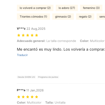
lo volveré a comprar (2)
lo adoro (27)
femenino (3)
Tirantes cómodos (1)
gimnasio (2)
regalo (2)
send
V***z
22 Aug,2025
Adecuado general: La talla corresponde, Color: Multicolor, Talla: Uni
Adecuado general:
La talla corresponde
Color:
Multicolor
Me encantó es muy lindo. Los volvería a comprar
Traducir
Desde SHEIN US
Programa de puntos
P***a
11 Jan,2026
Color: Multicolor, Talla: Unitalla
Color:
Multicolor
Talla:
Unitalla