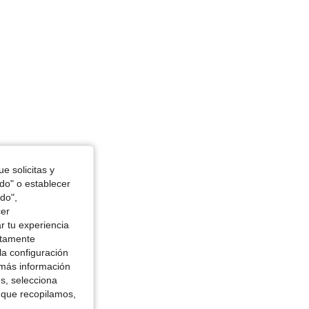
e solicitas y
odo" o establecer
do",
cer
r tu experiencia
ctamente
la configuración
 más información
es, selecciona
 que recopilamos,