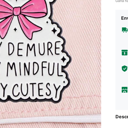
Gana h
Env
Descr