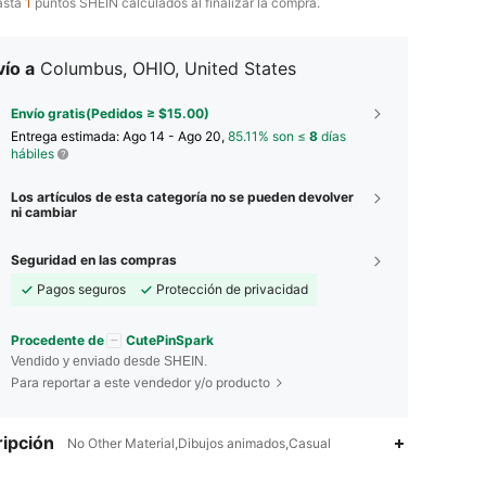
asta
1
puntos SHEIN calculados al finalizar la compra.
ío a
Columbus, OHIO, United States
Envío gratis(Pedidos ≥ $15.00)
Entrega estimada:
Ago 14 - Ago 20,
85.11% son ≤
8
días
hábiles
Los artículos de esta categoría no se pueden devolver
ni cambiar
Seguridad en las compras
Pagos seguros
Protección de privacidad
Procedente de
CutePinSpark
Vendido y enviado desde SHEIN.
Para reportar a este vendedor y/o producto
4.96
185
10K
ipción
No Other Material,Dibujos animados,Casual