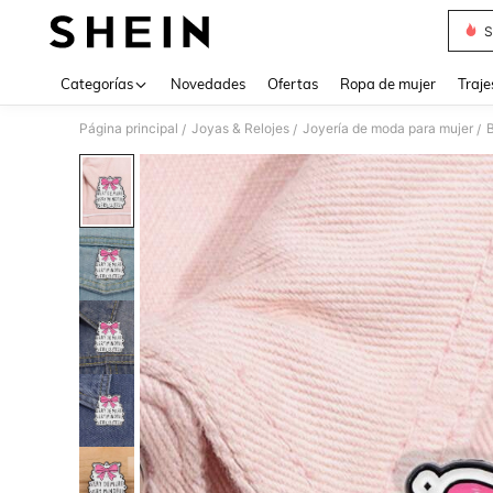
S
Use up 
Categorías
Novedades
Ofertas
Ropa de mujer
Traje
Página principal
Joyas & Relojes
Joyería de moda para mujer
B
/
/
/