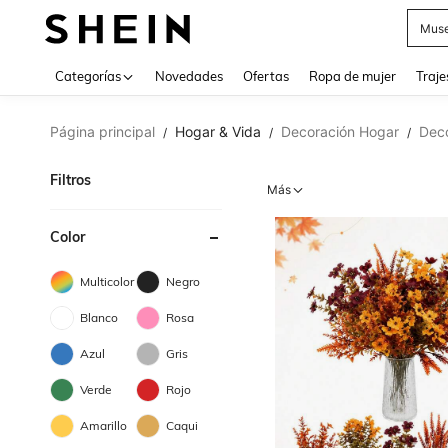
V
Categorías
Novedades
Ofertas
Ropa de mujer
Traje
Página principal
Hogar & Vida
Decoración Hogar
Deco
/
/
/
Filtros
Más
Color
Multicolor
Negro
Blanco
Rosa
Azul
Gris
Verde
Rojo
Amarillo
Caqui