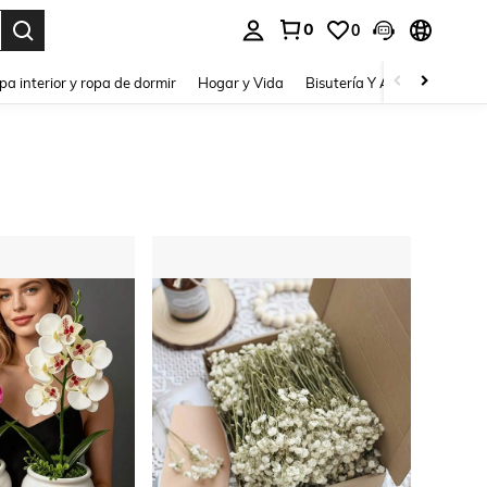
0
0
pa interior y ropa de dormir
Hogar y Vida
Bisutería Y Accesorios
Be