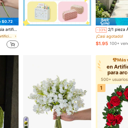
e $0.72
re, decoración de regreso a la escuela, acento de pared y espacio de oficina
2/1 pieza Árbol de pino artificial, resistente a los rayos UV y lavable, con base puntiaguda para plantación di
-33%
¡Casi agotado!
en Ramos artificiales Decoraciones artificiales&De
$1.95
100+ ven
Más 
en Artifi
para ar
1