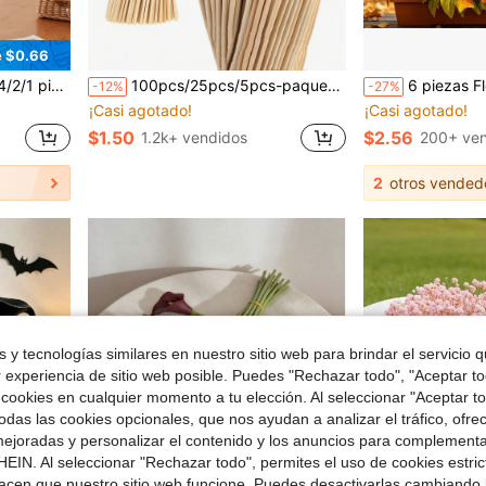
e $0.66
en ordenador personal Flores Artificiales
en Vacaciones Decoraciones artificiales
#1 Más vendidos
 alto, otoño, Halloween, Acción de Gracias, suministros para fiesta de Navidad, decoración de arco y corona DIY, regalo para niñas
100pcs/25pcs/5pcs-paquete Palitos de Madera DIY para Ramos, Estacas de Madera para Fiestas de Verano, Palitos para Fijar Ramos, Adecuados para Manualidades DIY de Ramos Hechos a Mano, Soporte para Ramos Artificiales, Decoración de Jardinería, Arreglo de Ramos, Camping, Estacas para Ramos
6 piezas Flores artificiales de otoño resistentes a los rayos UV, plantas falsas fáciles de m
-12%
-27%
¡Casi agotado!
¡Casi agotado!
en ordenador personal Flores Artificiales
en ordenador personal Flores Artificiales
en Vacaciones Decoraciones artificiales
en Vacaciones Decoraciones artificiales
#1 Más vendidos
#1 Más vendidos
¡Casi agotado!
¡Casi agotado!
$1.50
$2.56
1.2k+ vendidos
200+ ven
en ordenador personal Flores Artificiales
en Vacaciones Decoraciones artificiales
#1 Más vendidos
¡Casi agotado!
2
otros vended
 y tecnologías similares en nuestro sitio web para brindar el servicio qu
r experiencia de sitio web posible. Puedes "Rechazar todo", "Aceptar t
 cookies en cualquier momento a tu elección. Al seleccionar "Aceptar to
das las cookies opcionales, que nos ayudan a analizar el tráfico, ofre
ejoradas y personalizar el contenido y los anuncios para complementa
EIN. Al seleccionar "Rechazar todo", permites el uso de cookies estri
acen que nuestro sitio web funcione. Puedes desactivarlas cambiando 