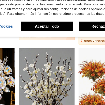
pero esto puede afectar el funcionamiento del sitio web. Para obtener
 que utilizamos y para ajustar tus configuraciones de cookies opcional
5
e $0.37
Ahorro de $0.43
kies". Para obtener más información sobre cómo procesamos los datos
eglo de boda, decoración de mesa, decoración de otoño, regalo para maestro, Halloween
12/6/1 Ramo de Lirios de Calla Artificiales de PU Rojo Borgoña, Decoración de Boda Estilo Bohemio, Decoración del Hogar, Fiesta & Regalo de Vacaciones (La ligera diferencia de color no afecta el uso) Decoración de Habitación Estética, Decoración de Jardín, Accesorios de Jardín, Decoración de Jardín Plantas Exteriores, Regalos de Maestro para Alumnos, Decoraciones de Fiesta de Verano
5/10/20/30/40 piezas de Gipsófila artificial, Ramo de Gipsófila rosa - Adecuado para Bodas, Día de San Valentín, Decoración del Hogar y l
-17%
-6%
¡Casi agotado!
$2.07
100+ vendidos
Cookies
Aceptar Todo
Rechaz
$1.50
600+ ven
3
otros vendedores
7
otros vended