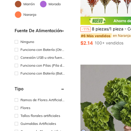
Marrón
Morado
Naranja
Ahorro d
8 piezas/1 pieza - Conjunto de ramos de flores artificiales de otoño de 4 estilos mixtos color naranja, decoración de centro de mesa de jarrón de cosecha de Acción de Gracias, decoración de cosecha de Acción de Gracias, decoración de Acción de Gracias, decoración de habitación, decoración de centro de mesa de otoño de estilo granja, relleno de jarrón de cosecha de Acción de Gracias, estética de otoño de granja de campo, relleno de jarrón de vi
-11%
Fuente De Alimentación
#6 Más vendidos
Ninguno
$2.14
100+ vendidos
Funciona con Batería (Otra
s Baterías)
Conexión USB u otra fuent
e de alimentación de CC
Funciona con Pilas (Pila de
Botón/Pila de Moneda)
Funciona con Batería (Bate
ría Recargable)
Tipo
Ramos de Flores Artificiale
s
Flores
Tallos florales artificiales
Guirnaldas Artificiales