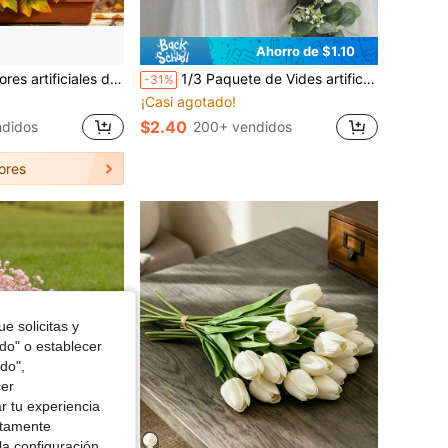
Ahorro de $1.10
antener sin riego para decoración de hogar, jardín, fiesta, Halloween, Acción de Gracias y Festival de la Cosecha, para interiores y exteriores
1/3 Paquete de Vides artificiales de Eucalipto Blanco y Flor de Novia para decoración, Hojas de Eucalipto de Dólar de Plata adecuadas para Navidad, Hogar, Pared, Boda, Centro de Mesa, Ducha, Decoración Interior y Exterior, Regalo de Primavera y Verano
-31%
¡Casi agotado!
$2.40
didos
200+ vendidos
ores
e solicitas y
odo" o establecer
do",
cer
r tu experiencia
ctamente
la configuración