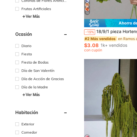
Coronas de Flores Artificial
es
Frutas Artificiales
14
Ver Más
Ahorro d
18/9/1 pieza Hortensia artificial verde, adecuada para boda, ramo de novia, decoración del hogar y de la habitación, tema de otoño y Halloween, fiesta, dormitorio, baño, exhibición de mesa, escena al aire lib
-19%
Ocasión
#2 Más vendidos
$3.08
1k+ vendidos
Diario
con cupón
Fiesta
Fiesta de Bodas
Día de San Valentín
Día de Acción de Gracias
Día de la Madre
Ver Más
Habitación
Exterior
Comedor