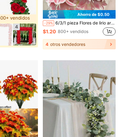
Ahorro de $0.50
00+ vendidos
6/3/1 pieza Flores de lirio artificial rosa claro, decoración floral falsa, adecuada para ramos de decoración del hogar, regalos de novia DIY para bodas, suministros para fiestas de cumpleaños, centros de mesa, decoración de jardín, ramos de decoración de bodas, ramos de mano, flores artificiales, decoración de habitación para regreso a la escuela, flores de lirio de seda falsas (Flores de boda, Rosa, Flores, Flores artificiales, Plantas artificiales, Flores falsas, Plantas falsas, Regalo del Día de la Madre, Día de la Madre)
-29%
4
$1.20
800+ vendidos
4
otros vendedores