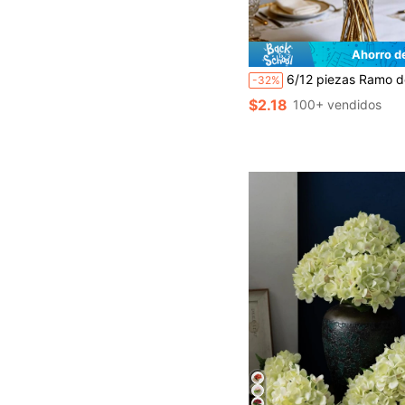
Ahorro d
6/12 piezas Ramo de rosas artificiales holográficas iridiscentes, tallos dorados, bayas de perla plateada, flores falsas con brillo de perla, ramo de novia para boda, decoración de centro de mesa para jarrón, decoración del hogar, decoración de otoño i
-32%
$2.18
100+ vendidos