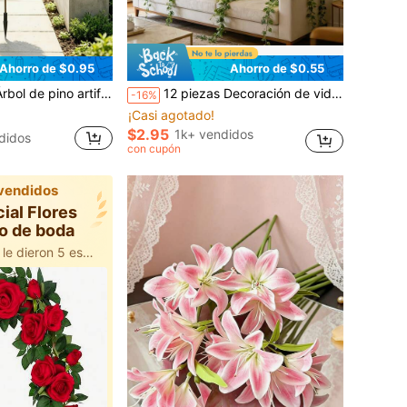
Ahorro de $0.95
Ahorro de $0.55
recta, vegetación de bajo mantenimiento, adecuado para paisajismo de jardín, decoración del hogar, ambiente festivo, maceta no incluida (se deben comprar 3 palas por separado)
12 piezas Decoración de vid artificial, corona de vid perenne artificial con clips, plantas colgantes de flores verdes, hojas verdes falsas para decoración de habitación, decoración de boda para el hogar y el jardín
-16%
¡Casi agotado!
$2.95
1k+ vendidos
didos
con cupón
vendidos
cial Flores
co de boda
500+ usuarios le dieron 5 estrellas