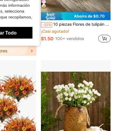
 más información
es, selecciona
Ahorro de $0.70
 que recopilamos,
a Habitación, Decoración de Pared y Dormitorio, Suministros para Fiestas, Decoración de Mesa, Decoración de Sala de Estar, Halloween, Artículos Esenciales para Dormitorios y Otoño
10 piezas Flores de tulipán artificiales de tacto real, tulipanes falsos para decoración, decoración de habitación, decoración del hogar, decoración de boda, ramo, tulipanes de tacto suave
-32%
¡Casi agotado!
ar Todo
$1.50
didos
100+ vendidos
ores