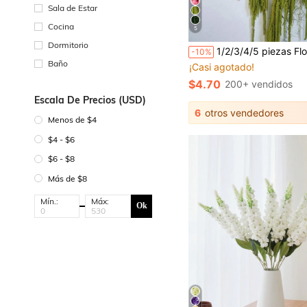
Sala de Estar
Cocina
5
Dormitorio
1/2/3/4/5 piezas Flores de amaranto artificiales colgantes, pieza de arte floral, decoración floral colgante, decora
-10%
Baño
¡Casi agotado!
$4.70
200+ vendidos
Escala De Precios (USD)
6
otros vendedores
Menos de $4
$4 - $6
$6 - $8
Más de $8
Mín.:
Máx:
Ok