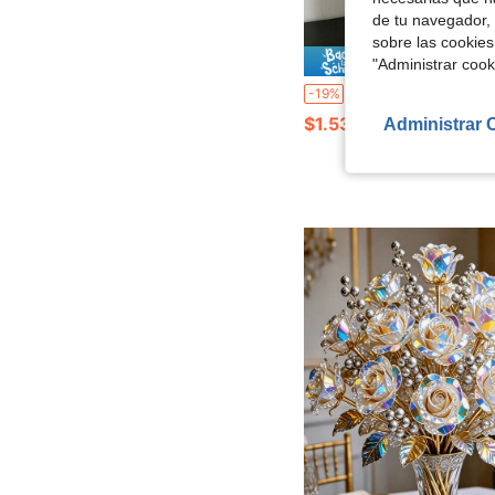
de tu navegador, 
sobre las cookies
Ahorro d
"Administrar coo
1/6/12 piezas Flores artificiales de lirio de cala negro realista, estilo elegante, adecuado para boda, decoración del hogar, decoración de la habitación, decoración del dormitorio, decoración de jardín exterior, corona, arr
-19%
$1.53
Administrar 