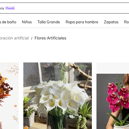
estidos Elegantes Para Fiesta De Gala
s de baño
Niños
Talla Grande
Ropa para hombre
Zapatos
Ro
ración artificial
Flores Artificiales
/