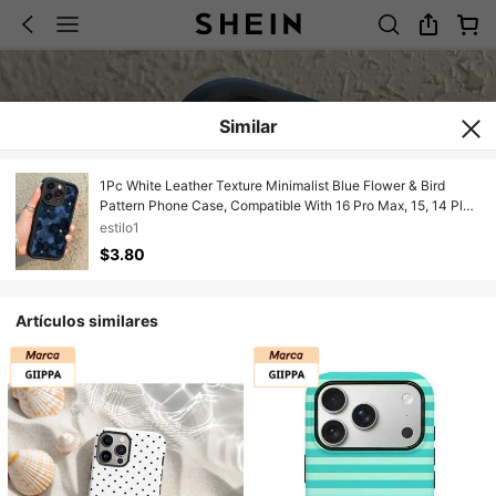
Similar
1Pc White Leather Texture Minimalist Blue Flower & Bird
Pattern Phone Case, Compatible With 16 Pro Max, 15, 14 Plus,
13, 12, 11 16 Pro Max Phone Case Phone Case 17 Pro Max
estilo1
Travel Essential 16 Pro Max Phone Case Phone Case 17 Pro
$3.80
Max Travel Essential
Artículos similares