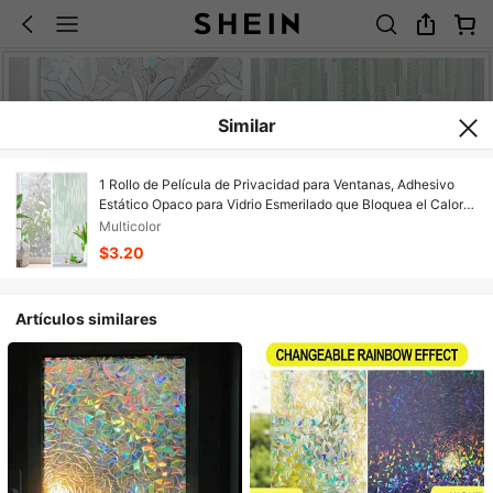
Similar
1 Rollo de Película de Privacidad para Ventanas, Adhesivo
Estático Opaco para Vidrio Esmerilado que Bloquea el Calor
Solar, Cubiertas Opacas, Pegatinas Removibles de Vinilo con
Multicolor
Tinte para Hogar, Puerta, Oficina, Sin Adhesivo
$3.20
Artículos similares