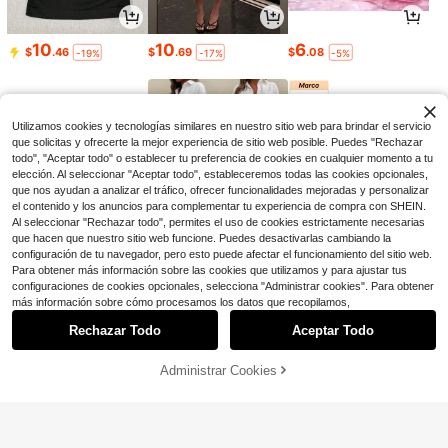
lor rosa, diademas de malla bordada
3
$
.36
-29%
con cupón
s con flores lindas, diademas elástic
40 piezas de pinzas para el cabello
as de nailon de unicolor, diademas
de bebé, pinzas de resorte mini con
#2 Más vendidos
en Niños Accesorios para el cabello de bebé
con flores de gasa rosa, diademas c
10
10
6
lazos de color macaron, pinzas anti
$
.46
$
.69
$
.08
-19%
-17%
-5%
on lazos de cinta de unicolor, acces
600+ vendidos
deslizantes, adecuadas para cabell
orios para el cabello de niños y beb
5
o fino de recién nacido, accesorios
$
.41
-17%
és
para el cabello de bebé para fiestas
festivas
Utilizamos cookies y tecnologías similares en nuestro sitio web para brindar el servicio
que solicitas y ofrecerte la mejor experiencia de sitio web posible. Puedes "Rechazar
todo", "Aceptar todo" o establecer tu preferencia de cookies en cualquier momento a tu
elección. Al seleccionar "Aceptar todo", estableceremos todas las cookies opcionales,
que nos ayudan a analizar el tráfico, ofrecer funcionalidades mejoradas y personalizar
el contenido y los anuncios para complementar tu experiencia de compra con SHEIN.
Al seleccionar "Rechazar todo", permites el uso de cookies estrictamente necesarias
que hacen que nuestro sitio web funcione. Puedes desactivarlas cambiando la
configuración de tu navegador, pero esto puede afectar el funcionamiento del sitio web.
Para obtener más información sobre las cookies que utilizamos y para ajustar tus
3
27
24
$
.60
$
.19
$
.05
-10%
-11%
-11%
configuraciones de cookies opcionales, selecciona "Administrar cookies". Para obtener
Mostrar artículos similares con stock en '
Unitalla
'
más información sobre cómo procesamos los datos que recopilamos,
Ahorro de $0.50
Rechazar Todo
Aceptar Todo
Lo sentimos, este producto está agotado.
500 piezas/1000 piezas Scrunchie
s de pelo de bebé de colores caram
1.2k+ vendidos
(100+)
elo, lazos de pelo de bebé lindos, a
Administrar Cookies
AGOTADO
1
ccesorios de pelo de bebé
$
.20
-29%
con cupón
Ahorro de $1.14
Set de 12 pasadores de pelo con la
zo para bebé, accesorios para el ca
Clientes habituales
bello, pasadores de amor de San Va
200+ vendidos
(100+)