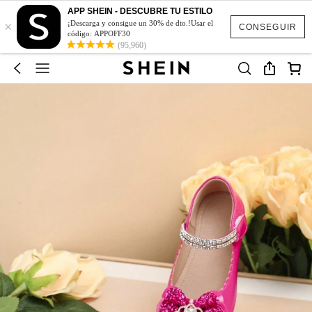
APP SHEIN - DESCUBRE TU ESTILO
×
¡Descarga y consigue un 30% de dto.!Usar el
CONSEGUIR
código: APPOFF30
(95,960)