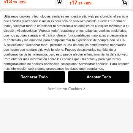
13
¡Casi agotado!
¡Casi agotado!
#7 Más vendidos
en nuevo Pisos para niños
17
$
.20
-21%
ara niños y niñas de jardín de infanc
adecuados para actuaciones, fiesta
$
.99
-18%
Clientes habituales
ia
s, y para todas las estaciones.
¡Casi agotado!
Utilizamos cookies y tecnologías similares en nuestro sitio web para brindar el servicio
que solicitas y ofrecerte la mejor experiencia de sitio web posible. Puedes "Rechazar
todo", "Aceptar todo" o establecer tu preferencia de cookies en cualquier momento a tu
elección. Al seleccionar "Aceptar todo", estableceremos todas las cookies opcionales,
que nos ayudan a analizar el tráfico, ofrecer funcionalidades mejoradas y personalizar
el contenido y los anuncios para complementar tu experiencia de compra con SHEIN.
Al seleccionar "Rechazar todo", permites el uso de cookies estrictamente necesarias
que hacen que nuestro sitio web funcione. Puedes desactivarlas cambiando la
configuración de tu navegador, pero esto puede afectar el funcionamiento del sitio web.
Para obtener más información sobre las cookies que utilizamos y para ajustar tus
configuraciones de cookies opcionales, selecciona "Administrar cookies". Para obtener
más información sobre cómo procesamos los datos que recopilamos,
Rechazar Todo
Aceptar Todo
5
16
Administrar Cookies
¡18% DE DESCUENTO!
AÑADIR A LA BOLSA
Ahorro de $2.36
Ahorro de $4.21
1 par 2026 Nuevos zapatos planos r
1 par de zapatos planos tipo slip-on
osas de moda versátiles para chica
600+ vendidos
de tela rojo rosa con lazo grande, d
13
s de talla grande con decoración de
$
.09
-24%
con cupón
ecoración minimalista con perla gra
9
$
.74
-20%
lazo de perlas y rhinestones, punter
nde, suela TPR, punta redonda, zap
a redonda, adecuados para uso diar
atos casuales clásicos de moda par
io, baile, exterior en primavera y oto
a niñas de 3-12 años, adecuados p
ño, zapatos de ballet de princesa c
ara uso diario, vacaciones, campus,
on decoración brillante de punta ce
uso al aire libre, otoño/invierno nue
rrada, corren un poco pequeños