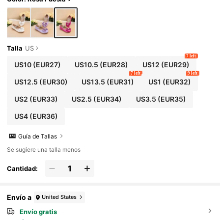
Talla
US
7 left
US10
(EUR27)
US10.5
(EUR28)
US12
(EUR29)
7 left
9 left
US12.5
(EUR30)
US13.5
(EUR31)
US1
(EUR32)
US2
(EUR33)
US2.5
(EUR34)
US3.5
(EUR35)
US4
(EUR36)
Guía de Tallas
Se sugiere una talla menos
Cantidad:
Envío a
United States
Envío gratis