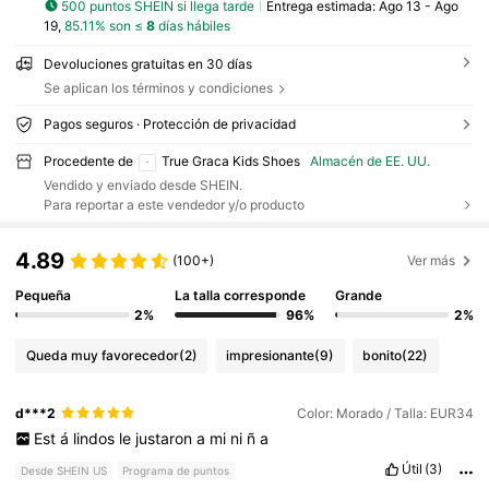
500 puntos SHEIN si llega tarde
Entrega estimada:
Ago 13 - Ago
19,
85.11% son ≤
8
días hábiles
Devoluciones gratuitas en 30 días
Se aplican los términos y condiciones
Pagos seguros · Protección de privacidad
Procedente de
True Graca Kids Shoes
Almacén de EE. UU.
Vendido y enviado desde SHEIN.
Para reportar a este vendedor y/o producto
4.89
(100+)
Ver más
Pequeña
La talla corresponde
Grande
2%
96%
2%
Queda muy favorecedor
(2)
impresionante
(9)
bonito
(22)
d***2
Color: Morado / Talla: EUR34
Est
á
lindos
le
justaron
a
mi
ni
ñ
a
Útil
(3)
Desde SHEIN US
Programa de puntos