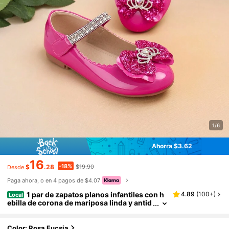
1/6
Ahorra $3.62
16
-18%
$
.28
$19.90
Desde
Paga ahora, o en 4 pagos de $4.07
1 par de zapatos planos infantiles con h
4.89
(
100+
)
Local
ebilla de corona de mariposa linda y antid
eslizantes, adecuados para todas las esta
ciones
Color: Rosa Fucsia