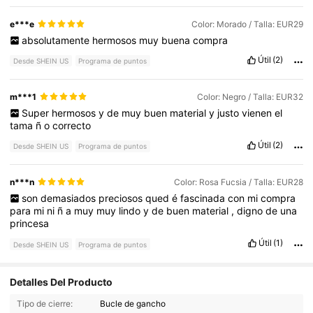
e***e
Color: Morado / Talla: EUR29
absolutamente
hermosos
muy
buena
compra
Útil
(2)
Desde SHEIN US
Programa de puntos
m***1
Color: Negro / Talla: EUR32
Super
hermosos
y
de
muy
buen
material
y
justo
vienen
el
tama
ñ
o
correcto
Útil
(2)
Desde SHEIN US
Programa de puntos
n***n
Color: Rosa Fucsia / Talla: EUR28
son
demasiados
preciosos
qued
é
fascinada
con
mi
compra
para
mi
ni
ñ
a
muy
muy
lindo
y
de
buen
material
,
digno
de
una
princesa
Útil
(1)
Desde SHEIN US
Programa de puntos
Detalles Del Producto
3.9K Seguidores
4.96
Tipo de cierre:
Bucle de gancho