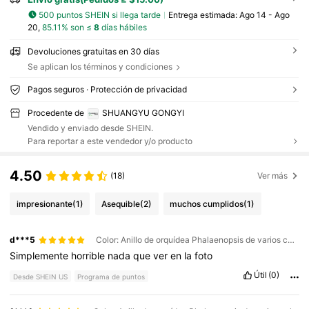
500 puntos SHEIN si llega tarde
Entrega estimada:
Ago 14 - Ago
20,
85.11% son ≤
8
días hábiles
Devoluciones gratuitas en 30 días
Se aplican los términos y condiciones
Pagos seguros · Protección de privacidad
Procedente de
SHUANGYU GONGYI
Vendido y enviado desde SHEIN.
Para reportar a este vendedor y/o producto
4.50
(18)
Ver más
impresionante
(1)
Asequible
(2)
muchos cumplidos
(1)
d***5
Color: Anillo de orquídea Phalaenopsis de varios colores con cuerda de gancho / Talla: grande
Simplemente
horrible
nada
que
ver
en
la
foto
Útil
(0)
Desde SHEIN US
Programa de puntos