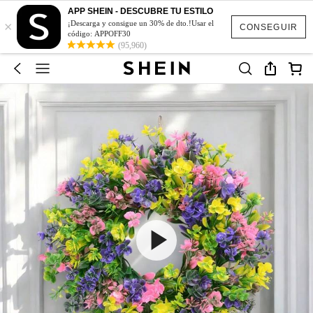
APP SHEIN - DESCUBRE TU ESTILO
×
¡Descarga y consigue un 30% de dto.!Usar el
CONSEGUIR
código: APPOFF30
(95,960)