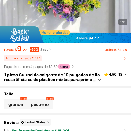
1/11
Ahorra $4.47
9
-33%
¡Últimos 3 días
$
.23
$13.70
Desde
Ahorros Extra de $3.17
Paga ahora, o en 4 pagos de $2.30
1 pieza Guirnalda colgante de 19 pulgadas de flo
4.50
(
18
)
res artificiales de plástico mixtas para prima
vera/verano, decoración colorida para interi
ores/exteriores, adecuada para fiestas, patio, jar
dín, casa de campo, escaparate, decoración de fi
Talla
esta
7 left
4 left
grande
pequeño
Envío a
United States
Envío gratis(Pedidos ≥ $15.00)