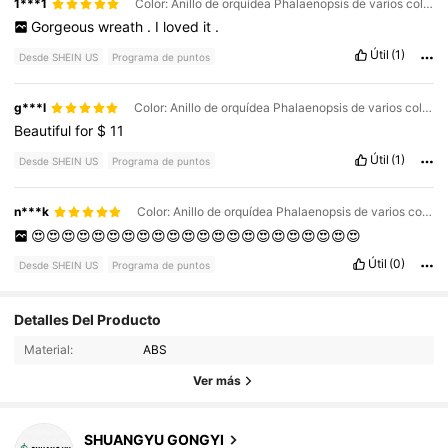
1***1
Color: Anillo de orquídea Phalaenopsis de varios colores con cuerda de gancho / Talla: grande
Gorgeous
wreath
.
I
loved
it
.
Útil
(1)
Desde SHEIN US
Programa de puntos
g***l
Color: Anillo de orquídea Phalaenopsis de varios colores con cuerda de gancho / Talla: grande
Beautiful
for
$
11
Útil
(1)
Desde SHEIN US
Programa de puntos
n***k
Color: Anillo de orquídea Phalaenopsis de varios colores con cuerda de gancho / Talla: grande
😍😍😍😍😍😍😍😍😍😍😍😍😍😍😍😍😍😍😍😍😍😍
Útil
(0)
Desde SHEIN US
Programa de puntos
Detalles Del Producto
106 Seguidores
4.68
Material:
ABS
106 Seguidores
4.68
Ver más
106 Seguidores
4.68
SHUANGYU GONGYI