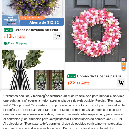
encia Hecha a Mano, Regalo Basad
o en la Fe
Ahorro de $12.22
Corona de lavanda artificial c
Local
olgante de verano, corona floral par
13
$
.77
-47%
a puerta principal, decoración de pa
red de primavera estilo granja para i
Free Shipping
nterior y exterior
Corona de tulipanes para la p
Local
uerta delantera, corona de flores art
22
$
.91
-47%
ificiales de primavera de 17.7 pulga
das, guirnalda colgante de puerta fa
lsa para el Día de San Valentín, bod
Utilizamos cookies y tecnologías similares en nuestro sitio web para brindar el servicio
a, decoración del hogar, ventana, p
ared, fiesta
que solicitas y ofrecerte la mejor experiencia de sitio web posible. Puedes "Rechazar
#1 Más vendidos
en Lazos y cintas decorativas de temporada
todo", "Aceptar todo" o establecer tu preferencia de cookies en cualquier momento a tu
elección. Al seleccionar "Aceptar todo", estableceremos todas las cookies opcionales,
¡Casi agotado!
que nos ayudan a analizar el tráfico, ofrecer funcionalidades mejoradas y personalizar
#1 Más vendidos
#1 Más vendidos
en Lazos y cintas decorativas de temporada
en Lazos y cintas decorativas de temporada
1 Paquete/2 Paquetes Banda Decor
el contenido y los anuncios para complementar tu experiencia de compra con SHEIN.
ativa de Corona de Boj, Utilizada pa
¡Casi agotado!
¡Casi agotado!
ra Decoración de Puerta Principal y
Al seleccionar "Rechazar todo", permites el uso de cookies estrictamente necesarias
200+ vendidos
#1 Más vendidos
en Lazos y cintas decorativas de temporada
Porche (Rayas Negras y Blancas)
que hacen que nuestro sitio web funcione. Puedes desactivarlas cambiando la