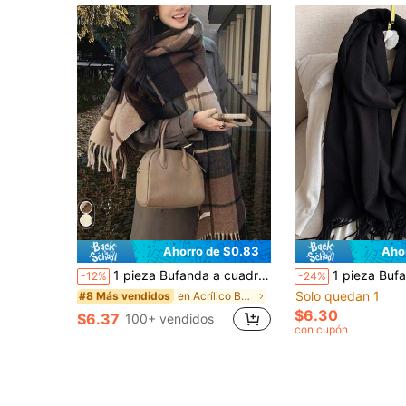
Ahorro de $0.83
Aho
1 pieza Bufanda a cuadros de moda coreana para mujer, bufanda de flecos de moda cálida de otoño e invierno, bufanda larga y gruesa para pareja, para vestir
1 pieza Bufanda de mujer de unicolor con tacto de cachemira, con flecos, su
-12%
-24%
Solo quedan 1
en Acrílico Bufandas y accesorios de bufanda para
#8 Más vendidos
$6.30
$6.37
100+ vendidos
con cupón