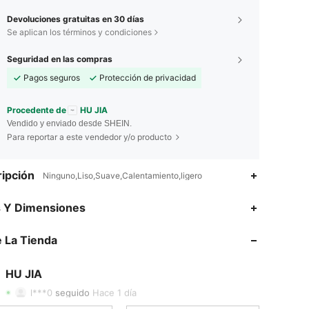
Devoluciones gratuitas en 30 días
Se aplican los términos y condiciones
Seguridad en las compras
Pagos seguros
Protección de privacidad
Procedente de
HU JIA
Vendido y enviado desde SHEIN.
Para reportar a este vendedor y/o producto
ipción
Ninguno,Liso,Suave,Calentamiento,ligero
s Y Dimensiones
4.87
5
241
 La Tienda
4.87
5
241
4.87
5
241
HU JIA
l***0
seguido
Hace 1 día
4.87
5
241