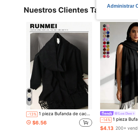
Administrar 
Nuestros Clientes También Vie
5
1 pieza Bufanda de cachemira de color amarillo brillante con flecos para mujer, tamaño 30*180cm, chal suave, adecuado para primavera, verano, otoño e invierno, playa, vacaciones, accesorios, esencial de viaje
Lost Deer
-13%
1 pieza Bufanda larga y fina de mujer de color negro con flecos, multifuncional, d
-14%
$6.56
$4.13
200+ vend