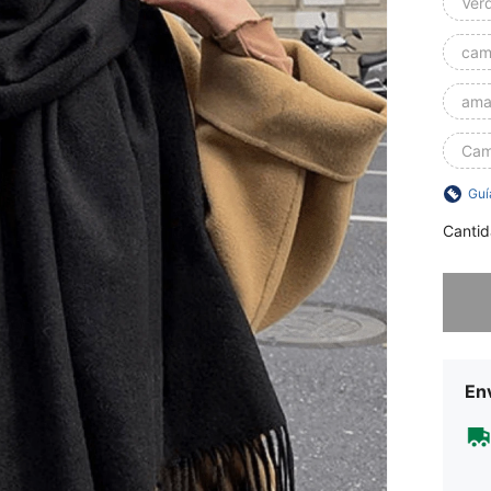
Verd
came
amar
Cam
Guí
Cantid
Lo sent
Env