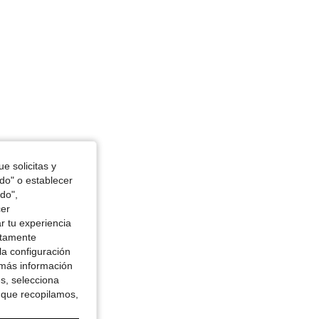
e solicitas y
odo" o establecer
do",
cer
r tu experiencia
ctamente
la configuración
 más información
es, selecciona
 que recopilamos,