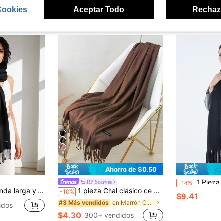
Cookies
Aceptar Todo
Rechaz
ron
8
Ahorro de $0.50
1 Pieza Bufanda Multicolor Extra Larga De Imita
RP Scarves
-14%
e cachemira sintética, chal cálido, bufanda suave de doble uso para uso diario
1 pieza Chal clásico de unicolor para exteriores, chal delgado unisex de 120g con flecos, para habitación con aire acondicionado, bufanda extragrande delgada de unicolor, pañuelo musulmán, disponible en rojo, granate, negro, blanco, beige
-10%
$9.41
en Marrón Chales de mujer
#3 Más vendidos
idos
$4.30
300+ vendidos