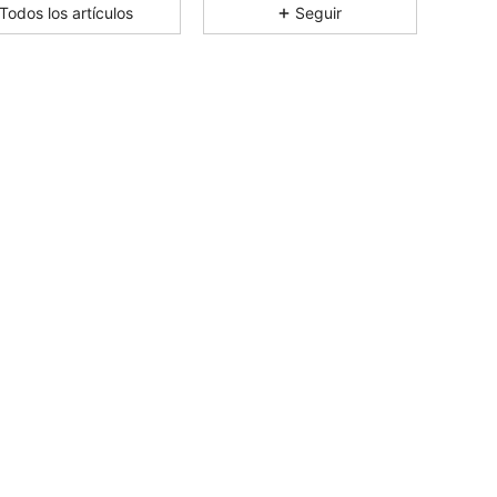
Todos los artículos
Seguir
4.87
5
241
4.87
5
241
4.87
5
241
4.87
5
241
4.87
5
241
4.87
5
241