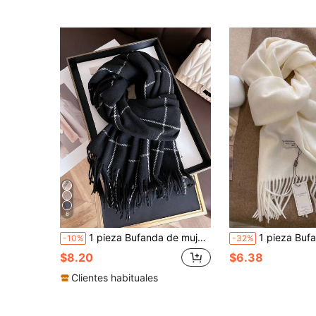
8
1 pieza Bufanda de mujer nueva a cuadros en cachemira sintética, bufanda envolvente minimalista con borlas, chal cálido, unisex, para uso diario, viajes, uso casual
1 pieza Bufanda minimalista versátil de unicolor premi
-10%
-32%
$8.20
$6.38
Clientes habituales