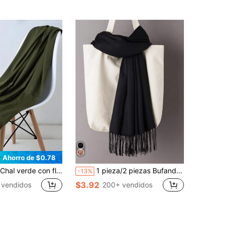
Ahorro de $0.78
alla grande, para habitación con aire acondicionado, cálido y suave, para uso diario, pañuelo de cabeza modesto
1 pieza/2 piezas Bufanda tipo chal rompevientos fina de unicolor con flecos clásicos para mujer, unisex, para exteriores y habitaciones con aire acondicionado
-13%
$3.92
 vendidos
200+ vendidos