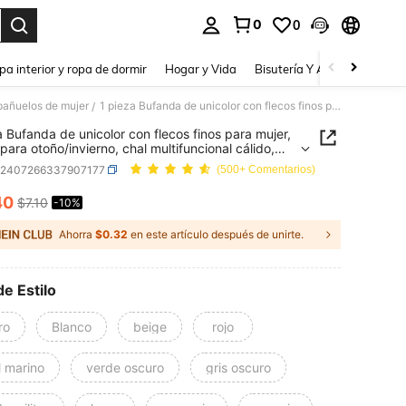
0
0
a. Press Enter to select.
pa interior y ropa de dormir
Hogar y Vida
Bisutería Y Accesorios
Be
pañuelos de mujer
1 pieza Bufanda de unicolor con flecos finos para mujer, nueva para otoño/invierno, chal multifuncional cálido, accesorio de bufanda cálida para el cuello para exteriores
/
a Bufanda de unicolor con flecos finos para mujer,
para otoño/invierno, chal multifuncional cálido,
rio de bufanda cálida para el cuello para
c2407266337907177
(500+ Comentarios)
ores
40
$7.10
-10%
ICE AND AVAILABILITY
Ahorra
$0.32
en este artículo después de unirte.
de Estilo
ro
Blanco
beige
rojo
l marino
verde oscuro
gris oscuro