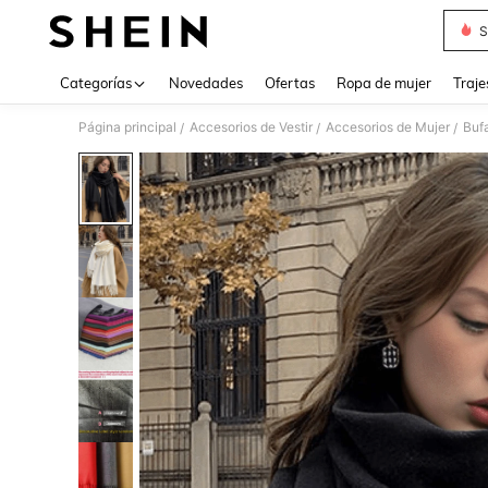
S
Use up 
Categorías
Novedades
Ofertas
Ropa de mujer
Traje
Página principal
Accesorios de Vestir
Accesorios de Mujer
Buf
/
/
/