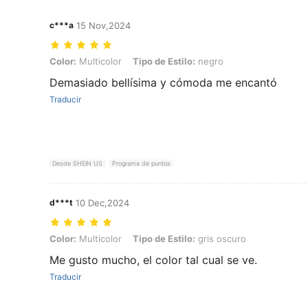
c***a
15 Nov,2024
Color: Multicolor, Tipo de Estilo: negro
Color:
Multicolor
Tipo de Estilo:
negro
Demasiado bellísima y cómoda me encantó
Traducir
Desde SHEIN US
Programa de puntos
d***t
10 Dec,2024
Color: Multicolor, Tipo de Estilo: gris oscuro
Color:
Multicolor
Tipo de Estilo:
gris oscuro
Me gusto mucho, el color tal cual se ve.
Traducir