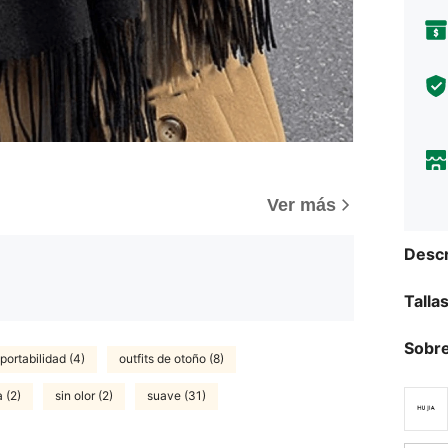
Ver más
Descr
Talla
Sobre
portabilidad (4)
outfits de otoño (8)
a (2)
sin olor (2)
suave (31)