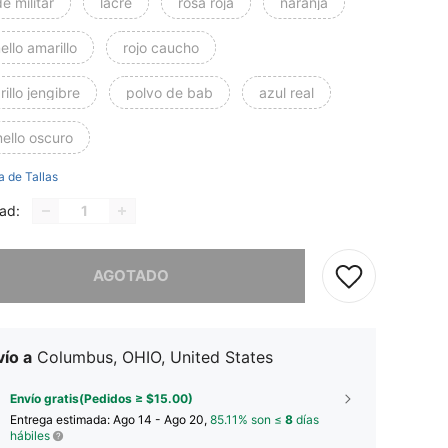
e militar
lacre
rosa roja
naranja
llo amarillo
rojo caucho
illo jengibre
polvo de bab
azul real
ello oscuro
a de Tallas
ad:
imos, este producto está agotado.
AGOTADO
ío a
Columbus, OHIO, United States
Envío gratis(Pedidos ≥ $15.00)
Entrega estimada:
Ago 14 - Ago 20,
85.11% son ≤
8
días
hábiles