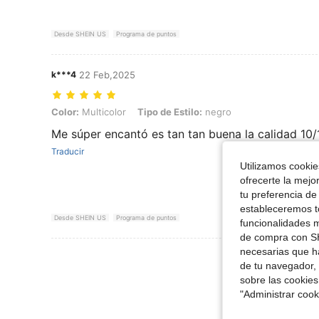
Desde SHEIN US
Programa de puntos
k***4
22 Feb,2025
Color: Multicolor, Tipo de Estilo: negro
Color:
Multicolor
Tipo de Estilo:
negro
Me súper encantó es tan tan buena la calidad 10/
Traducir
Utilizamos cookies
ofrecerte la mejo
tu preferencia de
estableceremos to
Desde SHEIN US
Programa de puntos
funcionalidades m
de compra con SH
necesarias que h
Ver Más Re
de tu navegador, 
sobre las cookies
"Administrar coo