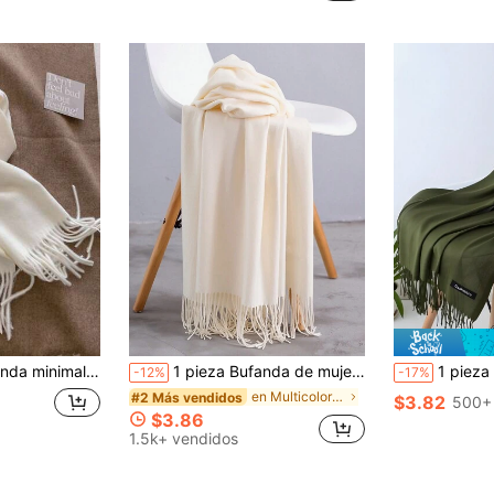
um de cachemira sintética cálida con borlas estrechas
1 pieza Bufanda de mujer blanca ultra ligera y suave de cachemira sintética con flecos, multiusos como bufanda larga o chal para aire acondicionado
1 pieza Chal verde con flecos fino para mujer de t
-12%
-17%
en Multicolor Bufandas de mujer
#2 Más vendidos
$3.82
500+
$3.86
1.5k+ vendidos