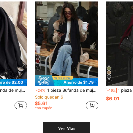
4
7
rro de $2.00
Ahorro de $1.79
ave, para primavera, playa, vacaciones, esencial de viaje, vacaciones
1 pieza Bufanda de mujer de color negro liso estilo regular de cachemira sintética, estilo universitario de otoño/invierno, chal pashmina, adecuado para la transición estacional, uso diario, a prueba de viento y cálido, regalo de Año Nuevo
1 pieza Bufanda de lana de unicolor elegante 
-24%
-19%
Solo quedan 6
$6.01
$5.61
con cupón
Ver Más