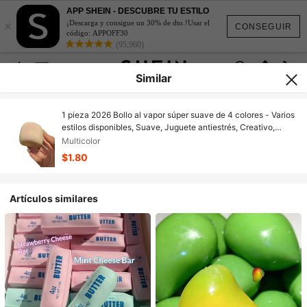
APP SHEIN - DESCUBRE TU ESTILO
×
¡Descarga y consigue un 30% de dto.!Usar el
CONSEGUIR
código: APPOFF30
(95,960)
Similar
1 pieza 2026 Bollo al vapor súper suave de 4 colores - Varios
estilos disponibles, Suave, Juguete antiestrés, Creativo,
Portátil, Regalo de cumpleaños, Juego repetitivo, Suave y
Multicolor
rebote lento, Juguete de escritorio, Alivio del estrés de
$1.80
oficina, Dispositivo de descompresión de rebote lento
Artículos similares