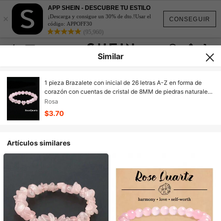
APP SHEIN - DESCUBRE TU ESTILO
×
¡Descarga y consigue un 30% de dto.!Usar el
CONSEGUIR
código: APPOFF30
(95,960)
Similar
1 pieza Brazalete con inicial de 26 letras A-Z en forma de
corazón con cuentas de cristal de 8MM de piedras naturales
reales como amatista, obsidiana, sodalita, cuarzo rosa para
Rosa
parejas
$3.70
Artículos similares